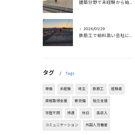
建築分野で未経験から始める求人探しと三郷市で正社員就職の秘訣
2026/01/29
鉄筋工で給料高い会社に転職したリアルなインタビュー事例を埼玉県三郷市で解説
タグ
Tags
単価
未経験
埼玉
鉄筋工
経験者
資格取得支援
寮完備
独立支援
学歴不問
待遇
休日
高収入
コミュニケーション
外国人労働者