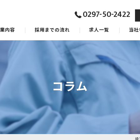
0297-50-2422
事業内容
採用までの流れ
求人一覧
当社
ジョン
東京の
タッフ
茨城の
千葉の
コラム
女性
未経験
埼