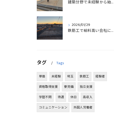
建築分野で未経験から始める求人探しと三郷市で正社員就職の秘訣
2026/01/29
鉄筋工で給料高い会社に転職したリアルなインタビュー事例を埼玉県三郷市で解説
タグ
Tags
単価
未経験
埼玉
鉄筋工
経験者
資格取得支援
寮完備
独立支援
学歴不問
待遇
休日
高収入
コミュニケーション
外国人労働者