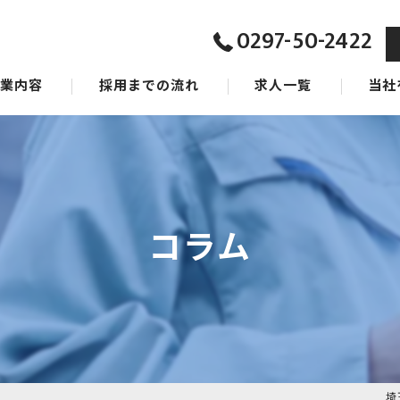
0297-50-2422
事業内容
採用までの流れ
求人一覧
当社
ジョン
東京の
タッフ
茨城の
千葉の
コラム
女性
未経験
埼