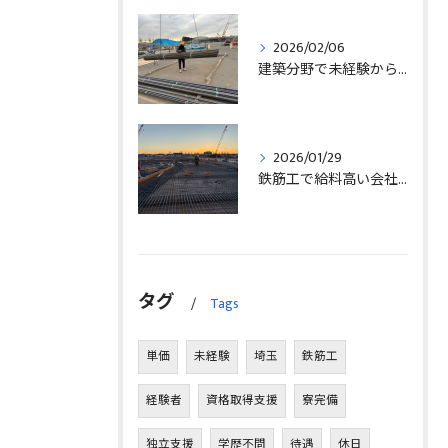
2026/02/06
建築分野で未経験から始める求人探しと三郷市で正社員就職の秘訣
2026/01/29
鉄筋工で給料高い会社に転職したリアルなインタビュー事例を埼玉県三郷市で解説
タグ
Tags
単価
未経験
埼玉
鉄筋工
経験者
資格取得支援
寮完備
独立支援
学歴不問
待遇
休日