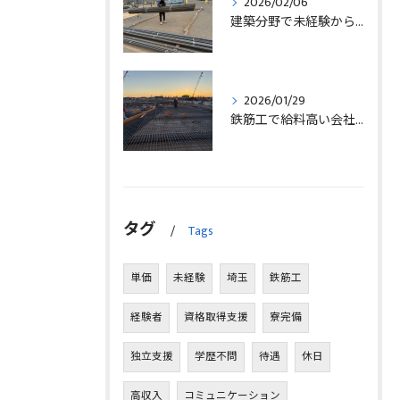
2026/02/06
建築分野で未経験から始める求人探しと三郷市で正社員就職の秘訣
2026/01/29
鉄筋工で給料高い会社に転職したリアルなインタビュー事例を埼玉県三郷市で解説
タグ
Tags
単価
未経験
埼玉
鉄筋工
経験者
資格取得支援
寮完備
独立支援
学歴不問
待遇
休日
高収入
コミュニケーション