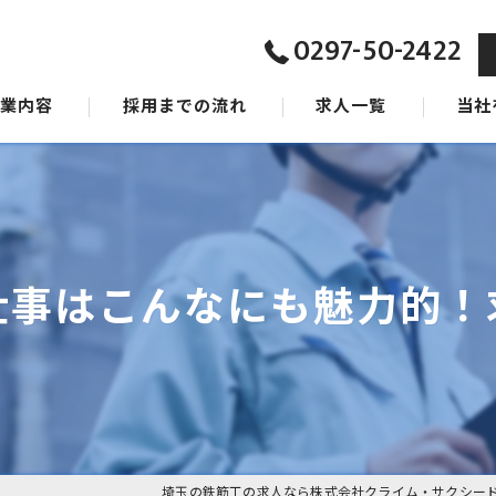
0297-50-2422
事業内容
採用までの流れ
求人一覧
当社
ジョン
東京の
タッフ
茨城の
千葉の
仕事はこんなにも魅力的！
女性
未経験
埼玉の鉄筋工の求人なら株式会社クライム・サクシー