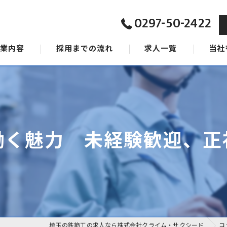
0297-50-2422
事業内容
採用までの流れ
求人一覧
当社
ジョン
東京の
タッフ
茨城の
千葉の
働く魅力 未経験歓迎、正
女性
未経験
埼玉の鉄筋工の求人なら株式会社クライム・サクシード
コ