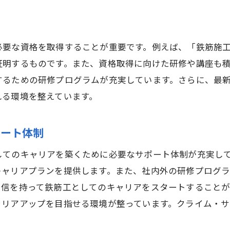
技術力向上のための資格取得支援
スキルアップとキャリア成長の関係
経験豊富な先輩からの学び
必要な資格を取得することが重要です。例えば、「鉄筋施
郷中央駅エリアでの鉄筋工求人情報を徹底解説
証明するものです。また、資格取得に向けた研修や講座も
三郷中央駅周辺の求人状況
するための研修プログラムが充実しています。さらに、最
求職者に人気の求人条件
れる環境を整えています。
応募から採用までの流れ
働きやすい環境条件
ポート体制
高待遇の求人情報の見つけ方
してのキャリアを築くために必要なサポート体制が充実し
鉄筋工求人の応募ポイント
キャリアプランを提供します。また、社内外の研修プログ
筋工として株式会社クライム・サクシードで働くメリット
自信を持って鉄筋工としてのキャリアをスタートすること
安定した雇用と収入
ャリアアップを目指せる環境が整っています。クライム・
キャリアパスの多様性