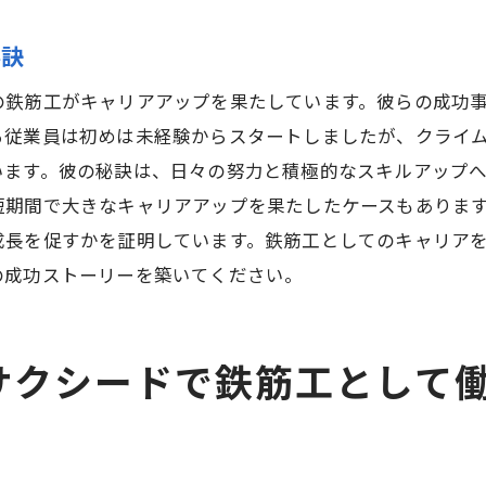
福利厚生と働きやすさ
秘訣
スキルアップとキャリア支援
社員間のコミュニケーション
の鉄筋工がキャリアアップを果たしています。彼らの成功
る従業員は初めは未経験からスタートしましたが、クライ
職場環境と労働条件
います。彼の秘訣は、日々の努力と積極的なスキルアップ
郷中央駅近くの鉄筋工求人で新しいキャリアをスタート
短期間で大きなキャリアアップを果たしたケースもありま
未経験からのスタート方法
成長を促すかを証明しています。鉄筋工としてのキャリア
鉄筋工としての第一歩
の成功ストーリーを築いてください。
キャリアチェンジの魅力
新人教育とサポート体制
サクシードで鉄筋工として
転職活動の成功ポイント
新しい挑戦への心構え
式会社クライム・サクシードの鉄筋工求人が提供する成長