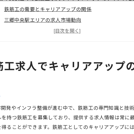
鉄筋工の需要とキャリアアップの関係
三郷中央駅エリアの求人市場動向
鉄筋工としてのスキルセットを磨く方法
キャリアアップに必要な資格と研修
株式会社クライム・サクシードのサポート体制
筋工求人でキャリアアップ
成功事例から学ぶキャリアアップの秘訣
式会社クライム・サクシードで鉄筋工として働く魅力とは
高待遇と福利厚生の充実
係
業界トップクラスの現場経験
最新技術の導入と研修プログラム
市開発やインフラ整備が進む中で、鉄筋工の専門知識と技
チームワークの重要性と働きやすさ
ルを持つ鉄筋工を募集しており、提供する求人情報は常に
を得ることができます。鉄筋工としてのキャリアアップに
求職者に対する手厚いサポート