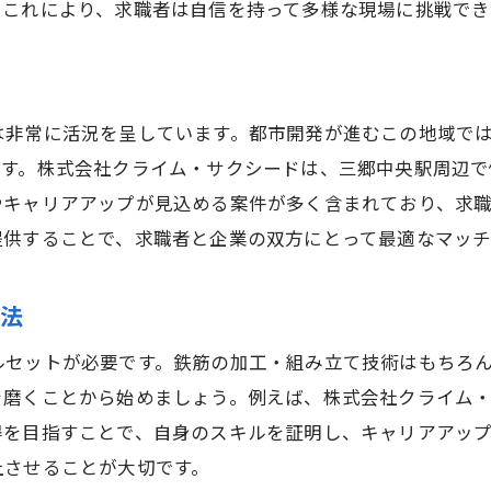
。これにより、求職者は自信を持って多様な現場に挑戦でき
社員の声から見る働く魅力
域密着型の鉄筋工求人で三郷中央駅から通勤も便利
三郷中央駅周辺の交通アクセス
は非常に活況を呈しています。都市開発が進むこの地域で
地域密着型求人のメリットとは
ます。株式会社クライム・サクシードは、三郷中央駅周辺で
地元で働くことの利点
やキャリアアップが見込める案件が多く含まれており、求
駅近くの生活環境と利便性
提供することで、求職者と企業の双方にとって最適なマッチ
通勤時間の短縮がもたらす効果
地域社会との関わりを深める
方法
式会社クライム・サクシードの鉄筋工求人で技術力を高め
ルセットが必要です。鉄筋の加工・組み立て技術はもちろ
技術向上のためのトレーニング
を磨くことから始めましょう。例えば、株式会社クライム
最新技術の導入と教育
得を目指すことで、自身のスキルを証明し、キャリアアッ
実践的な経験を積むための現場
上させることが大切です。