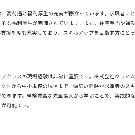
成長できる職場環境の特徴
研修プログラムとキャリアパス
は、高待遇と福利厚生の充実が際立っています。求職者に
実務経験を通じたスキルアップ
本的な福利厚生が完備されています。また、住宅手当や通
得支援制度も充実しており、スキルアップを目指す方にとっ
先輩社員からのフィードバック
成長を支えるサポート体制
長期的なキャリア形成の秘訣
ップクラスの現場経験は非常に重要です。株式会社クライ
ェクトから中小規模の現場まで、幅広い経験が求職者のス
ができます。経験豊富な先輩職人から学ぶことで、実践的
とが可能です。