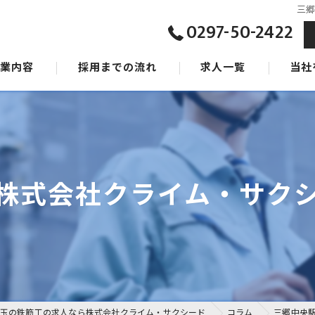
三
0297-50-2422
事業内容
採用までの流れ
求人一覧
当社
ジョン
東京の
タッフ
茨城の
千葉の
株式会社クライム・サク
女性
未経験
玉の鉄筋工の求人なら株式会社クライム・サクシード
コラム
三郷中央