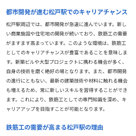
松戸駅周辺の企業の特徴
都市開発が進む松戸駅でのキャリアチャンス
キャリアアップに繋がる求人の見つけ方
松戸駅周辺では、都市開発が急速に進んでいます。新し
松戸駅周辺の鉄筋工求人が安定している理由
い商業施設や住宅地の開発が続いており、鉄筋工の需要
都市開発がもたらす求人安定性
がますます高まっています。このような環境は、鉄筋工
地元企業の鉄筋工需要
としてのキャリアチャンスが豊富であることを意味しま
再開発プロジェクトの継続性
す。新築ビルや大型プロジェクトに携わる機会が多く、
安定的な求人が魅力の理由
自身の技術を磨く絶好の場となります。また、都市開発
スキルアップ支援が充実した企業
の進行にともない、最新の建築技術や材料に触れる機会
安定した求人に応募するポイント
も増えるため、常に新しいスキルを習得することができ
ます。これにより、鉄筋工としての専門知識を深め、キ
鉄筋工として松戸駅周辺でスキルアップする方
ャリアアップを目指すことが可能となります。
法
資格取得支援制度の活用法
鉄筋工の需要が高まる松戸駅の理由
現場経験を積む方法