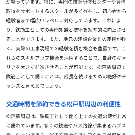
が整っています。特に、専門の技術研修センターや資格
都市開発がもたらすキャリアチャンス
取得をサポートするスクールが多く存在し、初心者から
研修制度と資格取得のサポート
経験者まで幅広いレベルに対応しています。これによ
現場経験を積むことで得られるスキル
り、鉄筋工としての専門知識と技術を効率的に向上させ
ネットワークとチームワークの重要性
ることができます。また、地元の建設企業との連携が強
実績が評価される環境
く、実際の工事現場での経験を積む機会も豊富です。こ
れらのスキルアップ機会を活用することで、自身のキャ
安定した環境でのキャリアアップ
リアを大きく前進させることが可能です。松戸駅周辺で
鉄筋工として働くことは、成長を続けるための絶好のチ
ャンスと言えるでしょう。
交通時間を節約できる松戸駅周辺の利便性
松戸駅周辺は、鉄筋工として働く上での交通の便が非常
に優れています。多くの鉄道やバス路線が集まるハブス