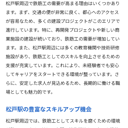
松戸駅周辺で鉄筋工の需要が高まる理由はいくつかあり
研修プログラムの利用法
ます。まず、交通の便が非常に良く、都心へのアクセス
スキルアップに役立つ講座
が容易なため、多くの建設プロジェクトがこのエリアで
実務経験を積むための現場選び
進行しています。特に、再開発プロジェクトや新しい商
キャリアアップのための自己投資
業施設の建設が続いており、鉄筋工の需要が増加してい
松戸駅周辺の鉄筋工として働く環境の魅力
ます。また、松戸駅周辺には多くの教育機関や技術研修
仕事と生活のバランスが取れる環境
施設があり、鉄筋工としてのスキルを向上させるための
交通の便が良い立地条件
支援が充実しています。これにより、未経験者でも安心
してキャリアをスタートできる環境が整っています。さ
充実した福利厚生制度
らに、安定した求人が見込めるため、長期的に働ける職
職場の雰囲気と人間関係
場としても魅力的です。
働きやすい職場環境の整備
地域の魅力と生活環境
松戸駅の豊富なスキルアップ機会
鉄筋工として松戸駅周辺で働くことがキャリア
松戸駅周辺では、鉄筋工としてスキルを磨くための環境
アップに繋がる理由