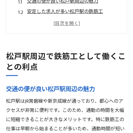
交通の便が良い松戸駅周辺の魅力
安定した求人が多い松戸駅の鉄筋工
都市開発が進む松戸駅でのキャリアチャン
ス
鉄筋工の需要が高まる松戸駅の理由
松戸駅の豊富なスキルアップ機会
松戸駅周辺で鉄筋工として働くこ
交通時間を節約できる松戸駅周辺の利便性
との利点
鉄筋工として松戸駅周辺でキャリアを築く方法
鉄筋工としてのキャリアパスを描く
交通の便が良い松戸駅周辺の魅力
松戸駅での研修制度とその活用法
松戸駅はJR常磐線や新京成線が通っており、都心へのア
資格取得支援を活かしたスキルアップ
クセスが非常に便利です。このため、通勤の時間を大幅
鉄筋工としての現場経験の積み方
に短縮できることが大きなメリットです。特に鉄筋工の
業界ネットワークの広げ方
仕事は早朝から始まることが多いため、通勤時間が短い