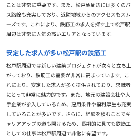
松戸駅周辺でのキャリアアップ事例
ことは非常に重要です。また、松戸駅周辺には多くのバ
松戸駅周辺の鉄筋工求人が人気の理由
ス路線も充実しており、近隣地域からのアクセスもスム
通勤の便が良い求人の多さ
ーズです。これにより、鉄筋工の求人を探す上で松戸駅
周辺は非常に人気の高いエリアとなっています。
未経験者でも応募可能な求人の魅力
再開発プロジェクトの多さと仕事量
安定した求人が多い松戸駅の鉄筋工
企業による研修制度の充実
松戸駅周辺では新しい建築プロジェクトが次々と立ち上
資格取得をサポートする制度
がっており、鉄筋工の需要が非常に高まっています。こ
安定した求人とその人気の理由
れにより、安定した求人が多く提供されており、求職者
鉄筋工の仕事が見つかる松戸駅エリアの魅力
にとって非常に魅力的です。また、地元の建設会社や大
再開発が進む松戸駅の現場
手企業が参入しているため、雇用条件や福利厚生も充実
新築プロジェクトの豊富さ
していることが多いです。さらに、経験を積むことでキ
交通の便が良い松戸駅の立地
ャリアアップの道も開けるため、長期的に見ても鉄筋工
求人情報の探し方と活用方法
としての仕事は松戸駅周辺で非常に有望です。