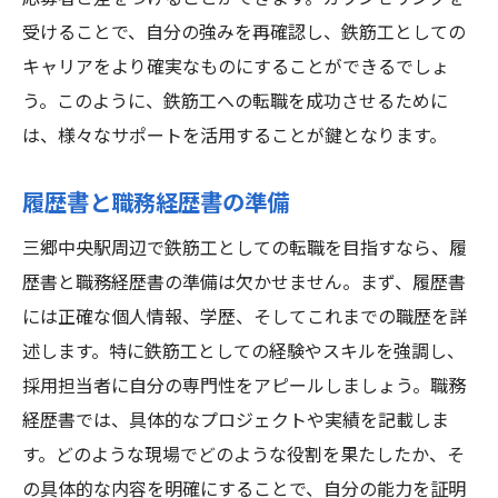
業務の柔軟性と働きやすさ
受けることで、自分の強みを再確認し、鉄筋工としての
トラブルシューティング方法
キャリアをより確実なものにすることができるでしょ
三郷中央駅で鉄筋工に転職するためのステップ
う。このように、鉄筋工への転職を成功させるために
バイステップガイド
は、様々なサポートを活用することが鍵となります。
現在のスキルと経験の評価
転職活動のスケジュール設定
履歴書と職務経歴書の準備
求人情報の収集と整理
三郷中央駅周辺で鉄筋工としての転職を目指すなら、履
応募書類の作成と提出
歴書と職務経歴書の準備は欠かせません。まず、履歴書
面接準備と実施
には正確な個人情報、学歴、そしてこれまでの職歴を詳
述します。特に鉄筋工としての経験やスキルを強調し、
内定後の準備とフォローアップ
採用担当者に自分の専門性をアピールしましょう。職務
経歴書では、具体的なプロジェクトや実績を記載しま
す。どのような現場でどのような役割を果たしたか、そ
の具体的な内容を明確にすることで、自分の能力を証明