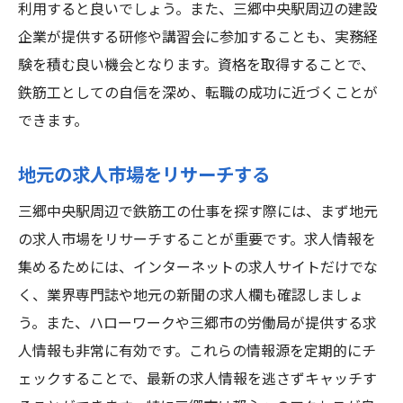
柔軟な働き方を検討する
利用すると良いでしょう。また、三郷中央駅周辺の建設
メンタルヘルスの維持
企業が提供する研修や講習会に参加することも、実務経
験を積む良い機会となります。資格を取得することで、
成功事例の共有と学び
鉄筋工としての自信を深め、転職の成功に近づくことが
自己ブランディングの強化
できます。
三郷中央駅周辺で鉄筋工の仕事を見つけるため
のガイド
地元の求人市場をリサーチする
地域の主要な建設プロジェクトをチェック
三郷中央駅周辺で鉄筋工の仕事を探す際には、まず地元
企業とのインフォメーションセッション
の求人市場をリサーチすることが重要です。求人情報を
地域の建設業者とのネットワーキング
集めるためには、インターネットの求人サイトだけでな
地元の求人フェアに参加
く、業界専門誌や地元の新聞の求人欄も確認しましょ
地元の労働市場の動向を把握
う。また、ハローワークや三郷市の労働局が提供する求
公共機関のサポートを利用
人情報も非常に有効です。これらの情報源を定期的にチ
ェックすることで、最新の求人情報を逃さずキャッチす
鉄筋工求人の探し方と三郷中央駅エリアのメリ