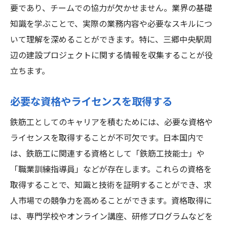
最新技術に対応するための継続教育
要であり、チームでの協力が欠かせません。業界の基礎
三郷中央駅エリアでの鉄筋工の求人情報を効率
知識を学ぶことで、実際の業務内容や必要なスキルにつ
的に探す方法
いて理解を深めることができます。特に、三郷中央駅周
信頼できる求人サイトの活用
辺の建設プロジェクトに関する情報を収集することが役
立ちます。
専門エージェントとの連携
企業の公式サイトでの求人情報確認
必要な資格やライセンスを取得する
ネットワーキングと人脈作り
鉄筋工としてのキャリアを積むためには、必要な資格や
地区の建設プロジェクトの調査
ライセンスを取得することが不可欠です。日本国内で
求人情報の比較と応募戦略
は、鉄筋工に関連する資格として「鉄筋工技能士」や
鉄筋工としてのキャリアチェンジを成功させる
「職業訓練指導員」などが存在します。これらの資格を
ための実践的アドバイス
取得することで、知識と技術を証明することができ、求
目標設定とキャリアプランニング
人市場での競争力を高めることができます。資格取得に
経験者からのフィードバックの収集
は、専門学校やオンライン講座、研修プログラムなどを