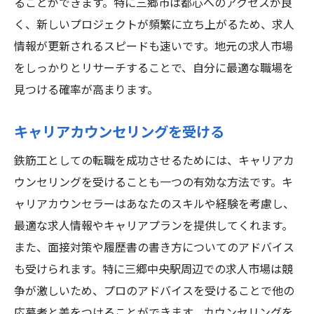
ることができます。特に三郷市は都心へのアクセスが良
ット
く、新しいプロジェクトが頻繁に立ち上がるため、求人
地域特有の求人サイトの活用
情報が更新されるスピードも速いです。地元の求人市場
三郷中央駅エリアの生活環境
をしっかりとリサーチすることで、自分に最適な職場を
求人件数の豊富さの理由
見つける確率が高まります。
福利厚生の充実度
交通アクセスの利便性
キャリアカウンセリングを受ける
周辺施設と生活の質
鉄筋工としての転職を成功させるためには、キャリアカ
鉄筋工として三郷中央駅で働くためのポイント
ウンセリングを受けることも一つの有効な方法です。キ
と注意点
ャリアカウンセラーはあなたのスキルや経験を考慮し、
仕事の環境と労働条件
最適な求人情報やキャリアプランを提供してくれます。
現場での安全対策
また、面接対策や履歴書の書き方についてのアドバイス
も受けられます。特に三郷中央駅周辺での求人市場は競
地域の文化と職場環境
争が激しいため、プロのアドバイスを受けることで他の
労働契約の重要ポイント
応募者と差をつけることができます。カウンセリングを