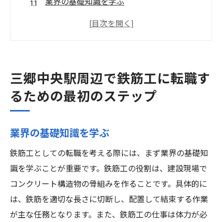
業界の基礎知識を学ぶ
必要な資格やライセンスを取得する
地元の求人市場をリサーチする
キャリアカウンセリングを受ける
履歴書と職務経歴書の準備
三郷中央駅周辺で鉄筋工に転職す
面接対策と実践
るための最初のステップ
鉄筋工として成功するために必要なスキルとそ
の取得方法
業界の基礎知識を学ぶ
基本的な鉄筋工技術
鉄筋工としての転職を考える際には、まず業界の基礎知
安全管理スキルの重要性
識を学ぶことが重要です。鉄筋工の役割は、建設現場で
現場経験を積む方法
コンクリート構造物の骨組みを作ることです。具体的に
コミュニケーション能力の向上
は、鉄筋を適切な長さに切断し、配置して結束する作業
専門学校や研修プログラムの活用
が主な任務となります。また、鉄筋工の仕事は体力が必