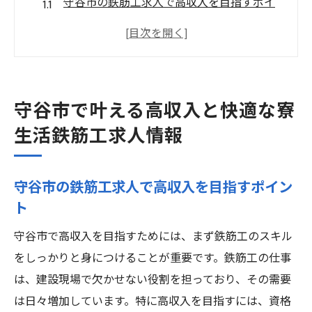
守谷市の鉄筋工求人で高収入を目指すポイ
ント
寮生活で快適に過ごすためのアドバイス
鉄筋工の高収入求人が増加する背景
守谷市の魅力と求人の特徴を徹底解説
守谷市で叶える高収入と快適な寮
寮付き求人で新生活に適応するためのヒン
生活鉄筋工求人情報
ト
鉄筋工としてのキャリアアップを実現する
守谷市の鉄筋工求人で高収入を目指すポイン
方法
ト
鉄筋工としての新しい道守谷市で寮付き高収入
を実現
守谷市で高収入を目指すためには、まず鉄筋工のスキル
をしっかりと身につけることが重要です。鉄筋工の仕事
鉄筋工としてのスキルアップの方法と高収
は、建設現場で欠かせない役割を担っており、その需要
入
は日々増加しています。特に高収入を目指すには、資格
守谷市の寮付き求人で生活の質を向上