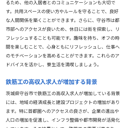
るため、他の入居者とのコミュニケーションも大切で
守谷市の求人で生活を充実させる方法
す。共用スペースの使い方やルールを守ることで、良好
寮付き高収入求人守谷市で鉄筋工としての生活
な人間関係を築くことができます。さらに、守谷市は都
を変える
市部へのアクセスが良いため、休日には街を探索し、リ
鉄筋工求人で得られる高収入の魅力
フレッシュすることも可能です。趣味を持ち、オフの時
守谷市での寮付き求人の探し方ガイド
間を楽しむことで、心身ともにリフレッシュし、仕事へ
鉄筋工としての生活が変わるきっかけ
のモチベーションを高めることができます。これらのア
ドバイスを活かし、寮生活を満喫しましょう。
守谷市の鉄筋工求人が求める人材像
高収入を得るための鉄筋工スキルアップ
鉄筋工の高収入求人が増加する背景
生活の基盤を整える寮付き求人の重要性
茨城県守谷市で鉄筋工の高収入求人が増加している背景
鉄筋工で高収入守谷市での寮付き求人の魅力を
には、地域の経済成長と建設プロジェクトの増加があり
探る
ます。特に首都圏へのアクセスの良さが、企業の進出や
守谷市での鉄筋工求人の特徴とは
人口の増加を促進し、インフラ整備や都市開発が活発化
寮付き求人で得られる生活の安定感