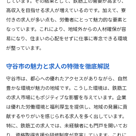
しています。その結果として、鉄筋工の需要が高まり、
高収入を得るための鉄筋工としての心得
高収入を目指せる求人が増えているのです。加えて、寮
守谷市の鉄筋工求人が提供する福利厚生
付きの求人が多い点も、労働者にとって魅力的な要素と
鉄筋工としてのキャリア展望を広げる
なっています。これにより、地域外からの人材確保が容
守谷市での生活環境と求人の関連性
易になり、住まいの心配をせずに仕事に専念できる環境
が整っています。
守谷市での鉄筋工求人寮付きで充実した生活を
手に入れる
守谷市の魅力と求人の特徴を徹底解説
守谷市の鉄筋工求人の応募要件を解説
守谷市は、都心への優れたアクセスがありながら、自然
寮付き求人で生活を充実させるコツ
豊かな環境が魅力の地域です。こうした環境は、鉄筋工
高収入求人の選び方と応募ポイント
の求人市場にもポジティブな影響を与えています。企業
鉄筋工としての安定した将来設計
は優れた労働環境と福利厚生を提供し、地域の発展に貢
守谷市での寮生活の利便性を活用する
献するやりがいを感じられる求人を多く出しています。
鉄筋工求人での待遇と報酬を確認する
特に、鉄筋工の求人では、未経験者にも門戸を開いてお
新たなキャリアへ守谷市の寮付き高収入鉄筋工
り、資格取得支援や研修制度が充実しています。これに