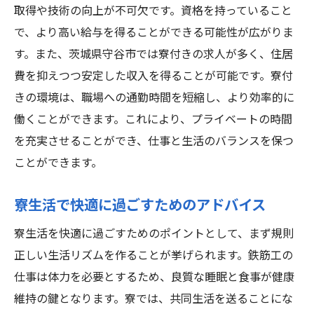
取得や技術の向上が不可欠です。資格を持っていること
安定した高収入を得るための鉄筋工求人の
で、より高い給与を得ることができる可能性が広がりま
選び方
す。また、茨城県守谷市では寮付きの求人が多く、住居
守谷市での求人市場の最新動向をチェック
費を抑えつつ安定した収入を得ることが可能です。寮付
鉄筋工の新しいキャリアパスを模索する
きの環境は、職場への通勤時間を短縮し、より効率的に
守谷市での寮生活が与える安定感
働くことができます。これにより、プライベートの時間
茨城県守谷市で始める鉄筋工キャリア寮付きで
を充実させることができ、仕事と生活のバランスを保つ
安心の生活を
ことができます。
守谷市での鉄筋工のキャリアスタートのス
寮生活で快適に過ごすためのアドバイス
テップ
寮付き求人のメリットと選び方
寮生活を快適に過ごすためのポイントとして、まず規則
茨城県で高収入を実現するための求人情報
正しい生活リズムを作ることが挙げられます。鉄筋工の
仕事は体力を必要とするため、良質な睡眠と食事が健康
守谷市の地域経済と求人の関係性
維持の鍵となります。寮では、共同生活を送ることにな
鉄筋工としての安定した暮らしを築く