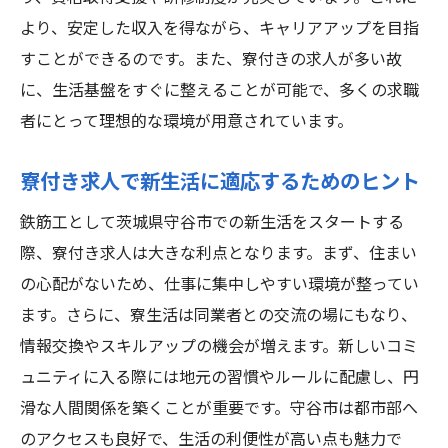
求人を紹介
より、安定した収入を得ながら、キャリアアップを目指
守谷市の求人情報を詳しく紹介
すことができるのです。また、寮付きの求人が多い故
寮付き高収入求人がもたらす新たな生活
に、生活基盤をすぐに整えることが可能で、多くの求職
者にとって理想的な環境が用意されています。
鉄筋工としてのキャリアチェンジを考える
守谷市での求人選びのポイントと注意点
寮付き求人で新生活に適応するためのヒント
寮付き求人で安心して新生活をスタート
鉄筋工として茨城県守谷市での新生活をスタートする
高収入を目指すための鉄筋工の役割
際、寮付き求人は大きな利点となります。まず、住まい
魅力的な鉄筋工求人守谷市で高収入と安定した
の心配がないため、仕事に集中しやすい環境が整ってい
生活を
ます。さらに、寮生活は同業者との交流の場にもなり、
守谷市の鉄筋工求人の魅力を徹底分析
情報交換やスキルアップの機会が増えます。新しいコミ
高収入を得るための求人選びの秘訣
ュニティに入る際には地元の習慣やルールに配慮し、円
寮付き求人で安定した暮らしを手に入れる
滑な人間関係を築くことが重要です。守谷市は都市部へ
鉄筋工としてのやりがいと収入のバランス
のアクセスも良好で、生活の利便性が高い点も魅力で