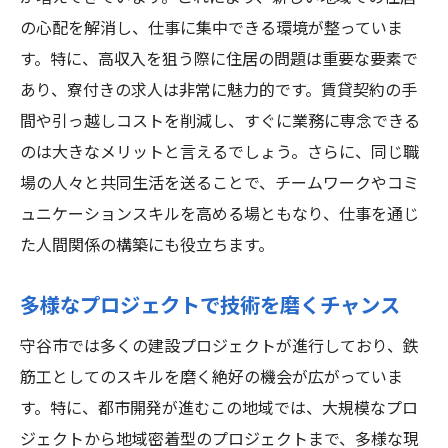
高収入を実現するための具体的なステップ
の心配を解消し、仕事に集中できる環境が整っていま
転職で年収アップを狙う方法
す。特に、高収入を狙う際に住居の問題は重要な要素で
給与以外の満足度を上げる福利厚生
あり、寮付きの求人は非常に魅力的です。賃貸契約の手
年収向上のためのキャリアプラン
間や引っ越しコストを削減し、すぐに業務に専念できる
守谷市の鉄筋工求人で安心できる寮付きの高収
のは大きなメリットと言えるでしょう。さらに、同じ職
入を目指そう
場の人々と共同生活を送ることで、チームワークやコミ
寮付き求人のメリットとは
ュニケーションスキルを高める場ともなり、仕事を通じ
住居費を抑えることで得られる高収入
た人間関係の構築にも役立ちます。
寮の環境とその設備
多様なプロジェクトで技術を磨くチャンス
仕事に集中できる生活環境
寮付き求人の選び方
守谷市では多くの建設プロジェクトが進行しており、鉄
筋工としてのスキルを磨く絶好の機会が広がっていま
安心して働ける環境を整える企業
す。特に、都市開発が進むこの地域では、大規模なプロ
ジェクトから地域密着型のプロジェクトまで、多様な現