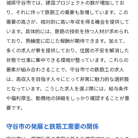
城県守谷市では、建設プロジェクトの数が増加してお
高収入を支える働きやすい環境
り、それに伴って鉄筋工の需要も急増しています。この
求人先企業の魅力的な条件
需要の高さが、相対的に高い年収を得る機会を提供して
います。具体的には、鉄筋の技術を持つ人材が求められ
成長する地域での仕事の魅力
ており、熟練度に応じた報酬が期待できます。加えて、
住まいの心配をしない寮付き求人
多くの求人が寮を提供しており、住居の不安を解消した
人材育成に力を入れる企業が多い
状態で仕事に集中できる環境が整っています。これらの
鉄筋工の需要急増！守谷市での年収と求人の現
要素が組み合わさることで、守谷市での鉄筋工の求人
状
は、高収入を目指す人々にとって非常に魅力的な選択肢
需要が高まる背景とは
となっています。こうした求人を選ぶ際には、給与条件
高収入の求人を探す方法
や福利厚生、勤務地の詳細をしっかり確認することが重
守谷市内の求人の特徴
要です。
年収の相場とその動向
守谷市の発展と鉄筋工需要の関係
需要増加に伴うスキルアップの必要性