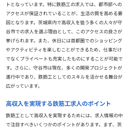
トとなっています。特に鉄筋工の求人では、都市部への
年収以外の魅力的な福利厚生
アクセスが保証されていることが、生活の質を高める要
キャリアパスと年収の関係性
因となります。茨城県内で高収入を狙う多くの人々が守
茨城県守谷市の鉄筋工求人が注目される理由と
谷市での求人を選ぶ理由として、このアクセスの良さが
年収の魅力
挙げられます。また、休日には首都圏でのショッピング
守谷市の経済発展と求人需要
やアクティビティを楽しむことができるため、仕事だけ
でなくプライベートも充実したものにすることが可能で
鉄筋工のスキルが求められる理由
す。さらに、守谷市は現在、多くの開発プロジェクトが
高収入を支える地域の建設プロジェクト
進行中であり、鉄筋工としてのスキルを活かせる舞台が
守谷市の求人市場の動向
広がっています。
年収以外にも魅力的な条件が豊富
未来を見据えた鉄筋工の求人数
高収入を実現する鉄筋工求人のポイント
守谷市で高収入を実現！鉄筋工求人が選ばれる
鉄筋工として高収入を実現するためには、求人情報の中
背景
で注目すべきいくつかのポイントがあります。まず、茨
選ばれる理由：都市部への良好なアクセス