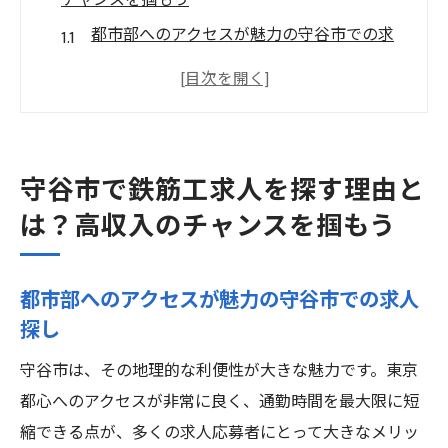
チャンスを掴もう
都市部へのアクセスが魅力の守谷市での求
人探し
高収入を実現する鉄筋工求人のポイント
守谷市の発展と鉄筋工需要の関係
寮付き求人で住居の心配を解消
守谷市で鉄筋工求人を探す理由と
多様なプロジェクトで技術を磨くチャンス
は？高収入のチャンスを掴もう
安定した収入を得るための鉄筋工求人情報
鉄筋工求人の年収を知ることで守谷市での働き
都市部へのアクセスが魅力の守谷市での求人
方を理解
探し
平均年収とその背景
守谷市は、その地理的な利便性が大きな魅力です。東京
高収入を得るためのスキルアップ法
都心へのアクセスが非常に良く、通勤時間を最大限に短
守谷市での鉄筋工の労働環境
縮できる点が、多くの求人応募者にとって大きなメリッ
給与交渉のポイントと実例