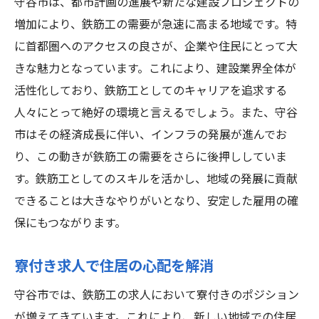
求人数の今後の見通し
守谷市は、都市計画の進展や新たな建設プロジェクトの
増加により、鉄筋工の需要が急速に高まる地域です。特
守谷市の鉄筋工求人で高収入を目指すためのポ
に首都圏へのアクセスの良さが、企業や住民にとって大
イント
きな魅力となっています。これにより、建設業界全体が
求人情報を見極める方法
活性化しており、鉄筋工としてのキャリアを追求する
年収交渉での成功例
人々にとって絶好の環境と言えるでしょう。また、守谷
スキルアップで年収を上げる方法
市はその経済成長に伴い、インフラの発展が進んでお
選考でアピールすべきポイント
り、この動きが鉄筋工の需要をさらに後押ししていま
守谷市内での効果的なネットワーキング
す。鉄筋工としてのスキルを活かし、地域の発展に貢献
成長企業を見つけるヒント
できることは大きなやりがいとなり、安定した雇用の確
鉄筋工求人の年収を徹底解説！守谷市での働き
保にもつながります。
方を見直す
寮付き求人で住居の心配を解消
年収の内訳とその計算方法
守谷市での働き方のトレンド
守谷市では、鉄筋工の求人において寮付きのポジション
が増えてきています。これにより、新しい地域での住居