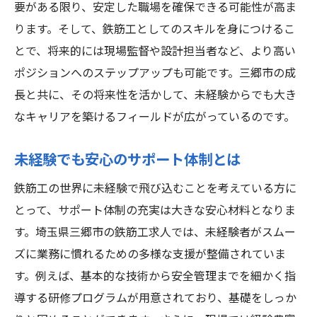
要がある限り、安定した職場を確保できる可能性が高ま
未経験者が安心して働ける職場環境
ります。そして、鉄筋工としてのスキルを身につけるこ
長期的に活躍するためのポイント
とで、将来的には現場監督や設計担当者など、より高い
鉄筋工としてのキャリアビジョンを持つ
ポジションへのステップアップも可能です。三郷市の成
長と共に、その将来性を活かして、未経験からでも大き
安定した収入を得るための条件
なキャリアを築けるフィールドが広がっているのです。
鉄筋工としてのやりがいと魅力
鉄筋工未経験でも安心三郷市での手に職をつけ
未経験でも安心のサポート体制とは
る好機
鉄筋工の世界に未経験で飛び込むことを考えている方に
手に職をつけることで得られるメリット
とって、サポート体制の充実は大きな安心材料となりま
未経験からプロフェッショナルになる道
す。埼玉県三郷市の鉄筋工求人では、未経験者がスムー
実際に働くことで得られるスキル
ズに業務に慣れるための多様な支援が整備されていま
三郷市の鉄筋工求人で手に職をつける方法
す。例えば、基本的な技術から安全管理までを細かく指
未経験者が心配なくキャリアをスタートす
導する研修プログラムが用意されており、基礎をしっか
るために