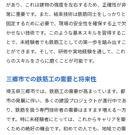
三郷市での働きやすさと生活環境
があり、これは建物の強度を左右するため、正確性が非
求人情報を活用してキャリアアップする方
常に重要です。また、結束技術は鉄筋同士をしっかりと
法
固定するために必要で、現場の安全性を確保する上で欠
安心の研修制度で未経験から鉄筋工へ三郷市で
かせない技術です。このような基本スキルを習得するこ
の新たな挑戦
とで、未経験者でも鉄筋工としての第一歩を踏み出すこ
研修制度が充実している企業の選び方
とができます。そして、研修や実地経験を通して、これ
らのスキルをさらに磨くことが可能です。
未経験者を育てる研修プログラム
研修後のサポート体制について
三郷市での鉄筋工の需要と将来性
鉄筋工の専門知識と技術を身につける
埼玉県三郷市では、鉄筋工の需要が高まっています。都
実践を通じて経験を積む方法
市の発展に伴い、多くの建設プロジェクトが進行中であ
研修制度を活用したスキルアップの進め方
り、鉄筋を扱う専門技術者の需要はますます増える一方
安定した未来を描く鉄筋工未経験者のための埼
です。特に未経験者にとっては、これからキャリアを築
玉県三郷市求人
くための絶好の機会です。初めての人でも、地域での需
三郷市での鉄筋工の安定性と将来性