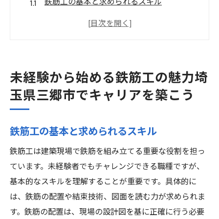
鉄筋工の基本と求められるスキル
三郷市での鉄筋工の需要と将来性
未経験でも安心のサポート体制とは
鉄筋工としてのキャリアパスを考える
三郷市の鉄筋工求人が未経験者に適してい
未経験から始める鉄筋工の魅力埼
る理由
玉県三郷市でキャリアを築こう
未経験者が鉄筋工を始める際の心構え
鉄筋工未経験者必見三郷市での成長をサポート
鉄筋工の基本と求められるスキル
する求人情報
鉄筋工は建築現場で鉄筋を組み立てる重要な役割を担っ
三郷市の鉄筋工求人の特徴
ています。未経験者でもチャレンジできる職種ですが、
求人情報を選ぶ際のポイント
基本的なスキルを理解することが重要です。具体的に
企業が提供する研修制度の内容
は、鉄筋の配置や結束技術、図面を読む力が求められま
未経験者向け求人の探し方
す。鉄筋の配置は、現場の設計図を基に正確に行う必要