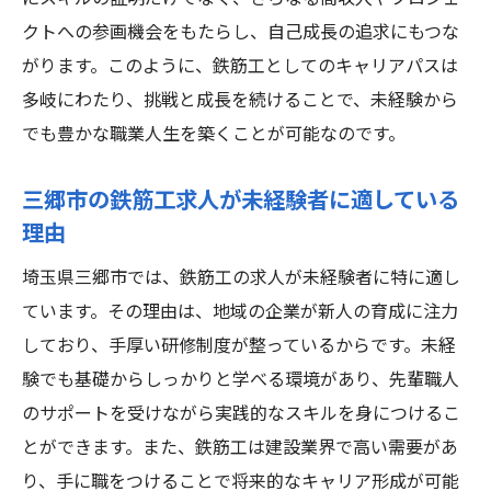
未経験者がキャリアを築くためのステップ
クトへの参画機会をもたらし、自己成長の追求にもつな
がります。このように、鉄筋工としてのキャリアパスは
三郷市でのキャリア成長を支える環境
多岐にわたり、挑戦と成長を続けることで、未経験から
キャリアアップを目指すための自己啓発
でも豊かな職業人生を築くことが可能なのです。
目標設定と計画的なキャリアパス
鉄筋工の仕事を通じて得られる成長機会
三郷市の鉄筋工求人が未経験者に適している
鉄筋工未経験からプロへ三郷市で新たな道を切
理由
り開く方法
埼玉県三郷市では、鉄筋工の求人が未経験者に特に適し
プロフェッショナルを目指すための心得
ています。その理由は、地域の企業が新人の育成に注力
未経験者がプロになるための道筋
しており、手厚い研修制度が整っているからです。未経
三郷市の求人が提供する成長の場
験でも基礎からしっかりと学べる環境があり、先輩職人
実践を重ねてプロを目指すステップ
のサポートを受けながら実践的なスキルを身につけるこ
未経験からプロへ成長するためのサポート
とができます。また、鉄筋工は建設業界で高い需要があ
り、手に職をつけることで将来的なキャリア形成が可能
プロへの道を切り開くための心構え