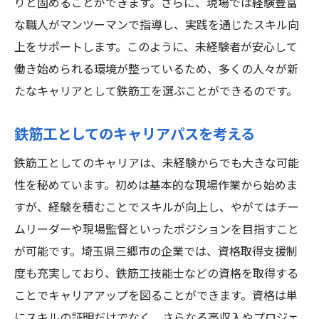
りと固めることができます。さらに、現場では経験豊富
鉄筋工を目指す未経験者へのメッセージ
な職人がマンツーマンで指導し、実践を通じたスキル向
上をサポートします。このように、未経験者が安心して
埼玉県三郷市で鉄筋工未経験から新しいスキル
働き始められる環境が整っているため、多くの人々が新
を身につけよう
たなキャリアとして鉄筋工を選ぶことができるのです。
鉄筋工として必要なスキルセット
未経験者がスキルを身につけるためのステ
鉄筋工としてのキャリアパスを考える
ップ
鉄筋工としてのキャリアは、未経験からでも大きな可能
実地経験を通じてスキルを習得する
性を秘めています。初めは基本的な現場作業から始めま
三郷市の求人を活用してスキルアップ
すが、経験を積むことでスキルが向上し、やがてはチー
新しいスキルを学ぶことの重要性
ムリーダーや現場監督といったポジションを目指すこと
スキル向上に役立つリソースとツール
が可能です。埼玉県三郷市の企業では、資格取得支援制
未経験からのキャリアアップ三郷市の鉄筋工求
度も充実しており、鉄筋工技能士などの資格を取得する
人で一歩踏み出す
ことでキャリアアップを図ることができます。資格は単
鉄筋工としてのキャリアアップの流れ
にスキルの証明だけでなく、さらなる高収入やプロジェ