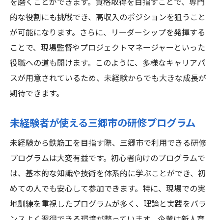
を磨くことができます。資格取得を目指すことで、専門
未経験からのキャリアアップのコツ
的な役割にも挑戦でき、高収入のポジションを狙うこと
地域で長く働くための鉄筋工の魅力
が可能になります。さらに、リーダーシップを発揮する
地域貢献と安定職埼玉県三郷市での鉄筋工の魅
ことで、現場監督やプロジェクトマネージャーといった
力
役職への道も開けます。このように、多様なキャリアパ
スが用意されているため、未経験からでも大きな成長が
鉄筋工が地域社会に与える影響
期待できます。
三郷市での鉄筋工の安定した収入源
未経験者でも地域に貢献できる理由
未経験者が使える三郷市の研修プログラム
鉄筋工の仕事がもたらす充実感
未経験から鉄筋工を目指す際、三郷市で利用できる研修
三郷市での鉄筋工の長期的視野
プログラムは大変有益です。初心者向けのプログラムで
地域密着型の働き方の魅力
は、基本的な知識や技術を体系的に学ぶことができ、初
鉄筋工未経験者が三郷市で成功するための秘訣
めての人でも安心して参加できます。特に、現場での実
未経験者が鉄筋工として成功するための戦
地訓練を重視したプログラムが多く、理論と実践をバラ
略
ンスよく習得できる環境が整っています。企業は新人育