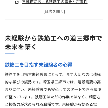
三郷市における鉄筋工の需要と将来性
鉄筋工のキャリアパスを描く方法
未経験者が使える三郷市の研修プログラム
地域貢献型の職業としての鉄筋工
三郷市の建設業界での成功事例
未経験から鉄筋工への道三郷市で
鉄筋工未経験者が挑む三郷市でのキャリア形成
未来を築く
三郷市での鉄筋工の具体的な仕事内容
実践を通じて学ぶ鉄筋工のスキル
鉄筋工を目指す未経験者の心得
未経験者でも安心できるサポート体制
鉄筋工を目指す未経験者にとって、まず大切なのは積極
鉄筋工としての成長を促す環境とは
的な学びの姿勢です。埼玉県三郷市では、建設需要の高
三郷市での鉄筋工の安定性と魅力
まりに伴い、未経験者でも安心してスタートできる環境
キャリアアップを目指すためのポイント
が整っています。鉄筋工はただの作業ではなく、精密さ
埼玉県三郷市で未経験から始める鉄筋工の旅
と技術力が求められる職種です。未経験から始める場