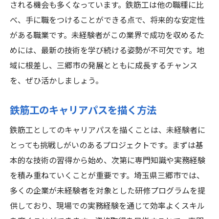
される機会も多くなっています。鉄筋工は他の職種に比
三郷市で未経験から鉄筋工になるための第一歩
べ、手に職をつけることができる点で、将来的な安定性
初めての鉄筋工に最適な研修プログラム
がある職業です。未経験者がこの業界で成功を収めるた
三郷市で安心して働ける企業選びのポイン
めには、最新の技術を学び続ける姿勢が不可欠です。地
ト
域に根差し、三郷市の発展とともに成長するチャンス
未経験からでもすぐに活かせるスキル
を、ぜひ活かしましょう。
鉄筋工としてのやりがいを見つける
鉄筋工のキャリアパスを描く方法
地域での信頼を築く鉄筋工の役割
三郷市での鉄筋工の将来性を探る
鉄筋工としてのキャリアパスを描くことは、未経験者に
とっても挑戦しがいのあるプロジェクトです。まずは基
未経験でも安心三郷市で鉄筋工にチャレンジ
本的な技術の習得から始め、次第に専門知識や実務経験
未経験者が持つべき心構えと準備
を積み重ねていくことが重要です。埼玉県三郷市では、
三郷市での鉄筋工の現場の実態
多くの企業が未経験者を対象とした研修プログラムを提
鉄筋工としての先輩からのアドバイス
供しており、現場での実務経験を通じて効率よくスキル
三郷市での鉄筋工の求人情報