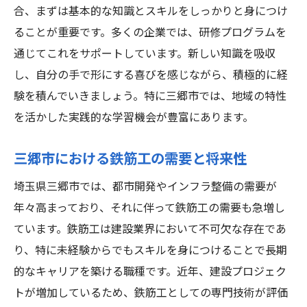
未経験からプロを目指す第一歩
合、まずは基本的な知識とスキルをしっかりと身につけ
ることが重要です。多くの企業では、研修プログラムを
三郷市の鉄筋工業界の現状と課題
通じてこれをサポートしています。新しい知識を吸収
先輩から学べる鉄筋工のコツ
し、自分の手で形にする喜びを感じながら、積極的に経
地域に根ざした働き方の魅力
験を積んでいきましょう。特に三郷市では、地域の特性
鉄筋工としての確かな未来を描く
を活かした実践的な学習機会が豊富にあります。
三郷市における職場環境の特徴
鉄筋工の未来に挑む未経験者三郷市での可能性
三郷市における鉄筋工の需要と将来性
未経験からのスタートでも挑戦できる理由
埼玉県三郷市では、都市開発やインフラ整備の需要が
三郷市における鉄筋工の成長ストーリー
年々高まっており、それに伴って鉄筋工の需要も急増し
多様な働き方が可能な三郷市の魅力
ています。鉄筋工は建設業界において不可欠な存在であ
鉄筋工としての専門技術を磨く方法
り、特に未経験からでもスキルを身につけることで長期
的なキャリアを築ける職種です。近年、建設プロジェク
地域社会への貢献を意識した働き方
トが増加しているため、鉄筋工としての専門技術が評価
未経験からキャリアを築くためのステップ