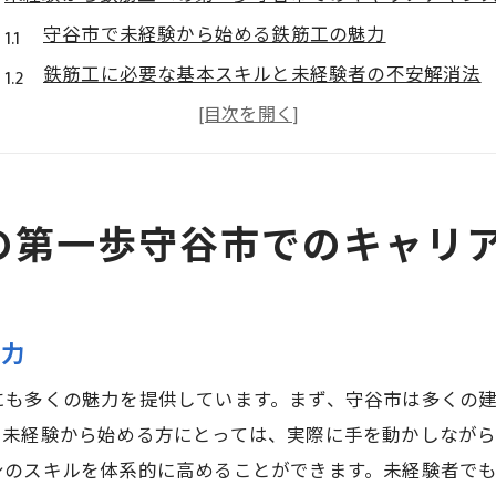
守谷市で未経験から始める鉄筋工の魅力
鉄筋工に必要な基本スキルと未経験者の不安解消法
守谷市の鉄筋工求人の特徴と応募のポイント
未経験から鉄筋工へ！守谷市のキャリアパス
鉄筋工の初歩から始める守谷市でのキャリア
の第一歩守谷市でのキャリ
守谷市で未経験者が鉄筋工になるメリット
守谷市が提供する未経験者向け鉄筋工の理想的な環境
守谷市の建設プロジェクトと現場経験の機会
魅力
未経験者に優しい守谷市での鉄筋工の職場環境
守谷市の鉄筋工求人で求められる条件とサポート
にも多くの魅力を提供しています。まず、守谷市は多くの
未経験者が守谷市で鉄筋工として成長する理由
。未経験から始める方にとっては、実際に手を動かしなが
身のスキルを体系的に高めることができます。未経験者で
守谷市での鉄筋工の働きやすさと安定性