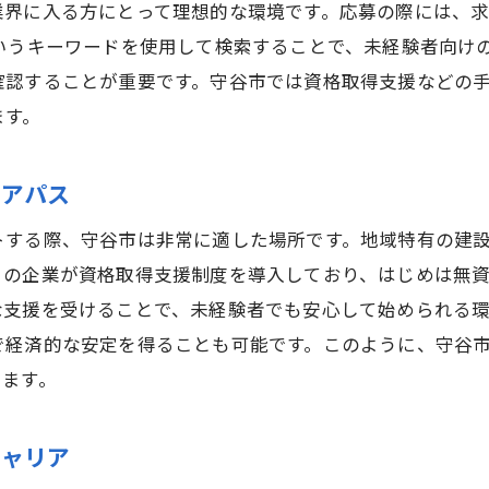
守谷市での鉄筋工キャリアにおける実地経験の重要
業界に入る方にとって理想的な環境です。応募の際には、
未経験者が守谷市で現場経験を積むメリット
いうキーワードを使用して検索することで、未経験者向け
守谷市の実地経験が鉄筋工キャリアに与える影響
確認することが重要です。守谷市では資格取得支援などの
ます。
資格取得支援を活用して鉄筋工未経験からのスキルアッ
守谷市の資格取得支援で鉄筋工としてのスキルを磨
リアパス
未経験者が守谷市で資格を取得するためのステップ
資格取得支援制度を活用した鉄筋工のキャリア形成
トする際、守谷市は非常に適した場所です。地域特有の建
守谷市で鉄筋工資格を取得する方法とそのメリット
くの企業が資格取得支援制度を導入しており、はじめは無
な支援を受けることで、未経験者でも安心して始められる
未経験者が守谷市で資格を活かして成長する方法
で経済的な安定を得ることも可能です。このように、守谷
鉄筋工資格取得が守谷市でのキャリアに与える影響
います。
高収入を目指す！守谷市での鉄筋工キャリアの安定性
守谷市で鉄筋工として高収入を得る方法
キャリア
未経験から高収入を実現する守谷市の鉄筋工求人