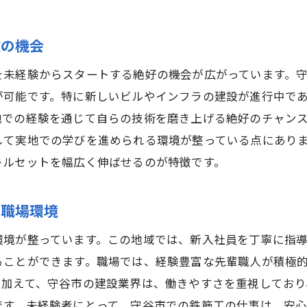
未経験者が守谷市で鉄筋工キャリアをスタートする
守谷市での鉄筋工としてのキャリア形成のステップ
験の機会
未経験者が守谷市で鉄筋工として成功するための道
を未経験からスタートする絶好の機会が広がっています。
鉄筋工未経験者が守谷市でキャリアを築くための秘
が可能です。特に新しいビルやインフラの建設が進行中で
守谷市での鉄筋工キャリアを成功させる戦略
地での経験を通じて自らの技術を磨き上げる絶好のチャン
守谷市で未経験者が鉄筋工として活躍する方法
して実地での学びを進められる環境が整っている点にあり
キルセットを幅広く伸ばせるのが特徴です。
の職場環境
環境が整っています。この地域では、新入社員を丁寧に指
ることができます。職場では、経験豊富な先輩職人が積極
。加えて、守谷市の建設業界は、働きやすさを重視しており
です。未経験者にとって、守谷市での鉄筋工の仕事は、安