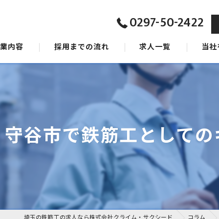
0297-50-2422
事業内容
採用までの流れ
求人一覧
当社
ジョン
東京の
タッフ
茨城の
千葉の
！守谷市で鉄筋工としての
女性
未経験
埼玉の鉄筋工の求人なら株式会社クライム・サクシード
コラム