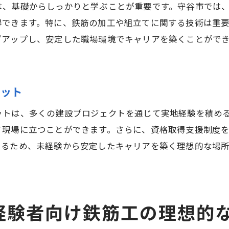
は、基礎からしっかりと学ぶことが重要です。守谷市では
守谷市での鉄筋工キャリアが提供する安定した収入
得できます。特に、鉄筋の加工や組立てに関する技術は重
守谷市で高収入を狙う鉄筋工の働き方
プアップし、安定した職場環境でキャリアを築くことがで
鉄筋工として守谷市でキャリアを築く収入の魅力
守谷市の鉄筋工求人が提供する高収入のチャンス
未経験から始める守谷市での鉄筋工としての成長ストー
リット
未経験から鉄筋工として成長する守谷市の魅力
ットは、多くの建設プロジェクトを通じて実地経験を積め
守谷市での鉄筋工キャリアの成功体験と教訓
て現場に立つことができます。さらに、資格取得支援制度
未経験者が守谷市で成長し続けるための秘訣
いるため、未経験から安定したキャリアを築く理想的な場
鉄筋工としての成長を支える守谷市の環境
守谷市で未経験者が描く鉄筋工キャリアの未来
守谷市での鉄筋工成長ストーリーを実現する方法
経験者向け鉄筋工の理想的
守谷市で鉄筋工未経験者が新しいキャリアを築く方法