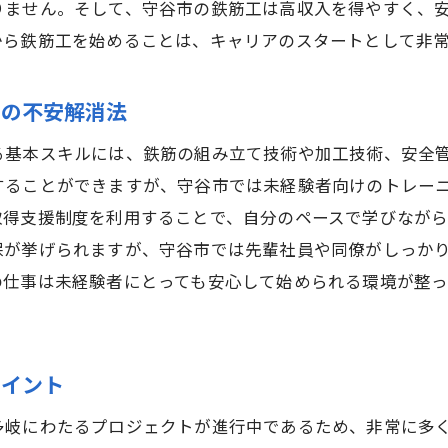
りません。そして、守谷市の鉄筋工は高収入を得やすく、
守谷市の建設業界で未経験者が活躍する方法
から鉄筋工を始めることは、キャリアのスタートとして非
鉄筋工未経験者でも安心！守谷市でのスキルアップの道
守谷市で鉄筋工未経験者向け研修プログラムとは
者の不安解消法
未経験者が守谷市でスキルアップするためのステッ
る基本スキルには、鉄筋の組み立て技術や加工技術、安全
鉄筋工として成長できる守谷市のサポート体制
することができますが、守谷市では未経験者向けのトレー
未経験からのスキルアップを支える守谷市の教育制
取得支援制度を利用することで、自分のペースで学びなが
守谷市で鉄筋工としてのスキルを磨く方法
保が挙げられますが、守谷市では先輩社員や同僚がしっか
守谷市が提供する鉄筋工未経験者向け支援制度
の仕事は未経験者にとっても安心して始められる環境が整
守谷市で鉄筋工としてのキャリアを築く実地経験の魅力
実地経験を活かす守谷市の鉄筋工プロジェクト
守谷市での鉄筋工としての実務経験とキャリア成長
ポイント
守谷市の現場で得られる鉄筋工としての実践スキル
多岐にわたるプロジェクトが進行中であるため、非常に多