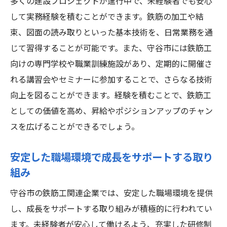
多くの建設プロジェクトが進行中で、未経験者でも安心
ーリー
して実務経験を積むことができます。鉄筋の加工や結
未経験から成長を遂げた体験談
束、図面の読み取りといった基本技術を、日常業務を通
守谷市でのキャリアパスと成功への道筋
じて習得することが可能です。また、守谷市には鉄筋工
鉄筋工として成長するための重要な要素
向けの専門学校や職業訓練施設があり、定期的に開催さ
未経験からプロとして認められるために
れる講習会やセミナーに参加することで、さらなる技術
守谷市での経験が人生を変えた瞬間
向上を図ることができます。経験を積むことで、鉄筋工
プロフェッショナルとしての成長を描く
としての価値を高め、昇給やポジションアップのチャン
スを広げることができるでしょう。
守谷市で未経験者を歓迎する鉄筋工の職場環境
未経験者が安心して働ける環境の特徴
安定した職場環境で成長をサポートする取り
守谷市での職場文化とチームワーク
組み
未経験者の成長を支える指導とサポート
守谷市の鉄筋工関連企業では、安定した職場環境を提供
安全で効率的な職場環境の実現
し、成長をサポートする取り組みが積極的に行われてい
守谷市で働くことの魅力と利点
ます。未経験者が安心して働けるよう、充実した研修制