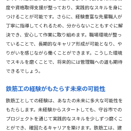
職場環境改善への取り組みと成果
度や資格取得支援が整っており、実践的なスキルを身に
鉄筋工未経験者が守谷市でスキルアップする方
つけることが可能です。さらに、経験豊富な先輩職人が
法
丁寧に指導してくれるため、分からないこともすぐに解
守谷市でのスキルアップに必要なステップ
決でき、安心して作業に取り組めます。職場環境が整っ
ていることで、長期的なキャリア形成が可能となり、や
未経験からスキルを磨くための研修制度
りがいを感じながら働くことができます。こうした環境
資格取得をサポートする制度の活用法
でスキルを磨くことで、将来的には管理職への道も期待
実地経験がもたらすスキルの向上
できるでしょう。
鉄筋工のプロになるための自己啓発法
守谷市での経験を最大限に活かすために
鉄筋工の経験がもたらす未来の可能性
守谷市で未経験から鉄筋工として新たな未来を
鉄筋工としての経験は、あなたの未来に多大な可能性を
描こう
もたらします。未経験からスタートしても、守谷市での
新しいキャリアのスタートを切るために
プロジェクトを通じて実践的なスキルを少しずつ磨くこ
守谷市で未経験からプロとしての道を歩む
とができ、確固たるキャリアを築けます。鉄筋工は、建