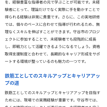
を、経験豊富な指導者の元で学ぶことが可能です。未経
成功に必要なサポートを活用する方法
験者にとって、理論だけでなく実際に手を動かすことで
鉄筋工のプロフェッショナルを目指して
得られる経験は非常に貴重です。さらに、この実地研修
守谷市の鉄筋工業界で未経験者が活躍する理由
では、個々のペースに合わせて指導が行われるため、無
未経験者を歓迎する魅力的な職場環境
理なくスキルを伸ばすことができます。守谷市のプロジ
多様なプロジェクトで実践的なスキルを獲
ェクトに参加することで、未経験者でも段階的に成長
得
し、即戦力として活躍できるようになるでしょう。資格
守谷市での鉄筋工の需要とキャリアチャン
取得支援制度と合わせて、長期的なキャリア形成をサポ
ス
ートする環境が整っているのも魅力の一つです。
未経験者の成長を支えるサポート体制
鉄筋工としてのスキルアップとキャリアアッ
守谷市での経験がもたらす長期的なキャリ
プの道
ア
鉄筋工としてのスキルアップとキャリアアップを目指す
鉄筋工としての価値を高めるために
ためには、現場での実務経験が重要です。守谷市では、
未経験から鉄筋工のプロへ守谷市での成長スト