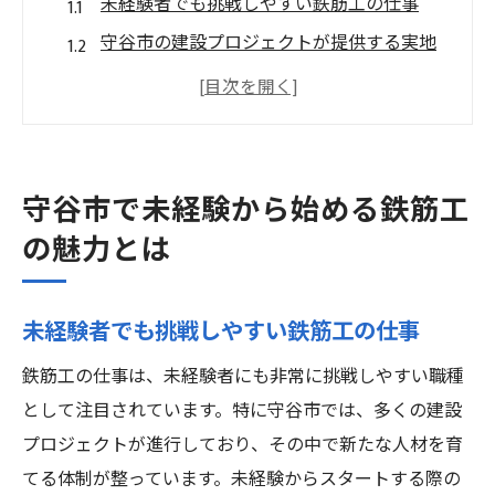
未経験者でも挑戦しやすい鉄筋工の仕事
守谷市の建設プロジェクトが提供する実地
研修
鉄筋工としてのスキルアップとキャリアア
ップの道
安定した職場環境で成長をサポートする取
守谷市で未経験から始める鉄筋工
り組み
の魅力とは
鉄筋工の経験がもたらす未来の可能性
茨城県守谷市で鉄筋工の魅力を体感しよう
未経験者でも挑戦しやすい鉄筋工の仕事
未経験でも安心！守谷市で鉄筋工のキャリアを
スタート
鉄筋工の仕事は、未経験者にも非常に挑戦しやすい職種
として注目されています。特に守谷市では、多くの建設
守谷市で未経験者向けに整備されたサポー
プロジェクトが進行しており、その中で新たな人材を育
ト体制
てる体制が整っています。未経験からスタートする際の
初めての方でも安心して働ける職場環境