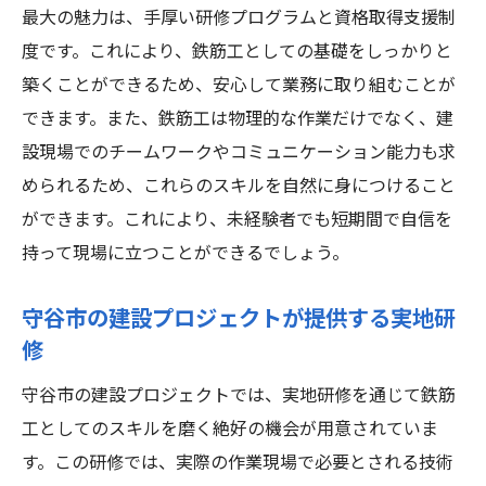
最大の魅力は、手厚い研修プログラムと資格取得支援制
資格取得支援制度を活用してキャリアを築
度です。これにより、鉄筋工としての基礎をしっかりと
く
築くことができるため、安心して業務に取り組むことが
鉄筋工としての成長を促す教育プログラム
できます。また、鉄筋工は物理的な作業だけでなく、建
未経験からプロへ、第一歩を踏み出すため
設現場でのチームワークやコミュニケーション能力も求
に
められるため、これらのスキルを自然に身につけること
守谷市で安心して始める鉄筋工の仕事
ができます。これにより、未経験者でも短期間で自信を
鉄筋工未経験者が守谷市で成功するためのステ
持って現場に立つことができるでしょう。
ップ
守谷市の建設プロジェクトが提供する実地研
未経験から成功するための具体的なステッ
修
プ
守谷市での実地経験が成功への鍵
守谷市の建設プロジェクトでは、実地研修を通じて鉄筋
鉄筋工としてのスキル獲得のポイント
工としてのスキルを磨く絶好の機会が用意されていま
す。この研修では、実際の作業現場で必要とされる技術
未経験者が守谷市で活躍するための心構え