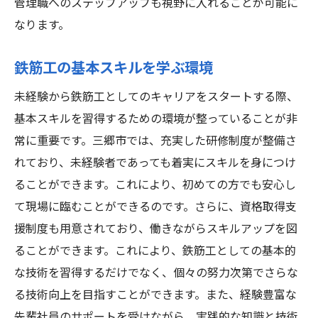
管理職へのステップアップも視野に入れることが可能に
者歓迎の三郷市
なります。
鉄筋工を通じて得られる多様な経験
未経験者がキャリアを築くチャンス
鉄筋工の基本スキルを学ぶ環境
新しい挑戦がもたらす成長の可能性
未経験から鉄筋工としてのキャリアをスタートする際、
キャリアチェンジにおける鉄筋工の魅力
基本スキルを習得するための環境が整っていることが非
長期的なキャリア形成への道筋
常に重要です。三郷市では、充実した研修制度が整備さ
未経験者が成功するための秘訣
れており、未経験者であっても着実にスキルを身につけ
埼玉県三郷市で未経験から始める鉄筋工求人の
ることができます。これにより、初めての方でも安心し
メリット
て現場に臨むことができるのです。さらに、資格取得支
地域特有のメリットとは
援制度も用意されており、働きながらスキルアップを図
未経験から始める利点とその理由
ることができます。これにより、鉄筋工としての基本的
な技術を習得するだけでなく、個々の努力次第でさらな
三郷市で働くことの魅力
る技術向上を目指すことができます。また、経験豊富な
職場選びのポイントとその影響
先輩社員のサポートを受けながら、実践的な知識と技術