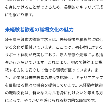
未経験者が活躍できる求人の条件
を身につけることができるため、長期的なキャリア形成
三郷市での就業がもたらす将来性
にも繋がります。
地域密着型で安心未経験者向け三郷市の鉄筋工
求人
未経験者歓迎の職場文化の魅力
地域に密着した企業文化の魅力
埼玉県三郷市の鉄筋工求人は、未経験者を積極的に歓迎
安心して働ける職場環境とは
する文化が根付いています。ここでは、初心者に対する
地域社会と共に成長する働き方
サポート体制が充実しており、新人研修や先輩による指
未経験者でも馴染みやすい環境整備
導が行き届いています。これにより、初めて鉄筋工に挑
地域密着型企業のサポート体制
戦する方にも安心して働ける環境が整っています。ま
た、企業側は未経験者の成長を応援し、キャリアアップ
安心して働ける三郷市の魅力
を目指せる様々な機会を提供しています。未経験者歓迎
の職場文化は、新たなスキルを身に付けたいと考える方
にとって、やりがいを感じられる魅力的な職場です。