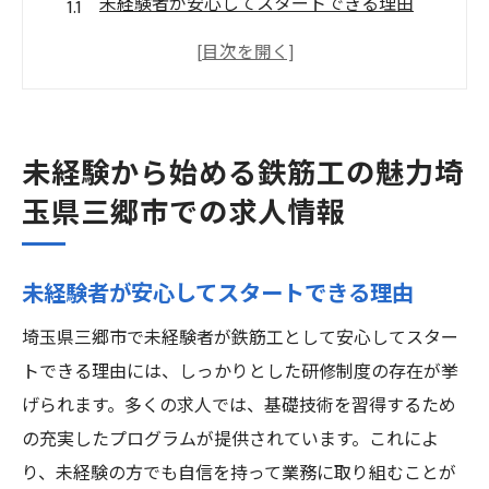
未経験者が安心してスタートできる理由
三郷市での鉄筋工求人の特徴とは
地域発展と共に成長するキャリアパス
鉄筋工の基本スキルを学ぶ環境
未経験者歓迎の職場文化の魅力
未経験から始める鉄筋工の魅力埼
三郷市での求人が提供する魅力的な条件
玉県三郷市での求人情報
安定した雇用とキャリアアップ未経験者歓迎の
鉄筋工求人
未経験者が安心してスタートできる理由
安定した雇用環境がもたらす安心感
埼玉県三郷市で未経験者が鉄筋工として安心してスター
キャリアアップのステップとその道筋
トできる理由には、しっかりとした研修制度の存在が挙
未経験者がプロフェッショナルになるまで
げられます。多くの求人では、基礎技術を習得するため
三郷市での鉄筋工求人の成長機会
の充実したプログラムが提供されています。これによ
業界での長期的なキャリアを築く方法
り、未経験の方でも自信を持って業務に取り組むことが