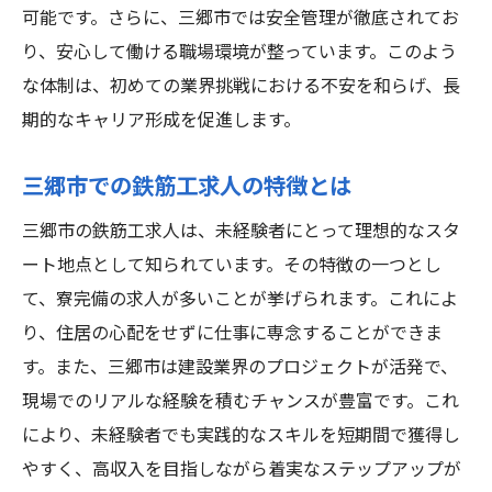
未経験者にオススメのキャリアプラン
可能です。さらに、三郷市では安全管理が徹底されてお
三郷市で未経験から社員に地域発展を支える鉄
り、安心して働ける職場環境が整っています。このよう
筋工の魅力
な体制は、初めての業界挑戦における不安を和らげ、長
三郷市の地域プロジェクトへの貢献
期的なキャリア形成を促進します。
未経験から地域を支える一員になる
三郷市での鉄筋工求人の特徴とは
社会インフラを支える鉄筋工の重要性
三郷市の鉄筋工求人は、未経験者にとって理想的なスタ
地域密着型企業での成長の利点
ート地点として知られています。その特徴の一つとし
社員としての役割と責任感の魅力
て、寮完備の求人が多いことが挙げられます。これによ
地域発展に貢献する喜びとやりがい
り、住居の心配をせずに仕事に専念することができま
充実した研修制度で安心未経験者向け鉄筋工求
す。また、三郷市は建設業界のプロジェクトが活発で、
人のポイント
現場でのリアルな経験を積むチャンスが豊富です。これ
未経験者向け研修内容の詳細
により、未経験者でも実践的なスキルを短期間で獲得し
プロとしての基礎を築く研修制度
やすく、高収入を目指しながら着実なステップアップが