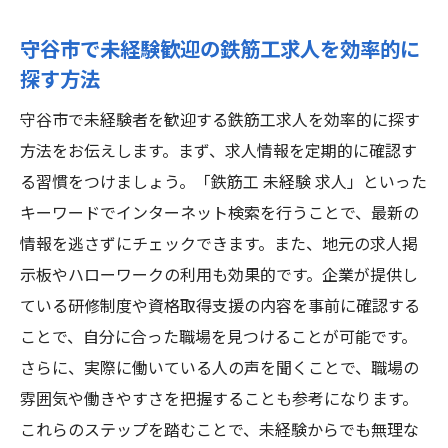
し方
守谷市で未経験歓迎の鉄筋工求人を効率的に
守谷市で未経験者向け鉄筋工求人情報をチ
探す方法
ェックする方法
守谷市の鉄筋工求人未経験者が注目すべき
守谷市で未経験者を歓迎する鉄筋工求人を効率的に探す
ポイント
方法をお伝えします。まず、求人情報を定期的に確認す
る習慣をつけましょう。「鉄筋工 未経験 求人」といった
未経験者歓迎守谷市の鉄筋工求人情報を活
キーワードでインターネット検索を行うことで、最新の
用するコツ
情報を逃さずにチェックできます。また、地元の求人掲
守谷市で未経験から鉄筋工になるための求
示板やハローワークの利用も効果的です。企業が提供し
人情報
ている研修制度や資格取得支援の内容を事前に確認する
守谷市で未経験から鉄筋工社員に挑戦するチャ
ことで、自分に合った職場を見つけることが可能です。
ンス
さらに、実際に働いている人の声を聞くことで、職場の
未経験から守谷市で鉄筋工社員に挑戦する
雰囲気や働きやすさを把握することも参考になります。
方法
これらのステップを踏むことで、未経験からでも無理な
守谷市で未経験者が鉄筋工社員に挑む意義