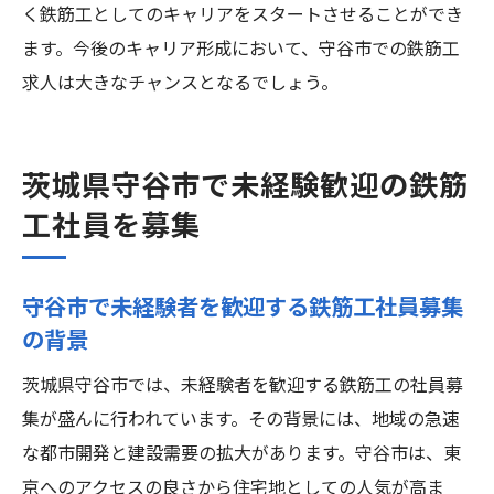
く鉄筋工としてのキャリアをスタートさせることができ
鉄筋工社員に未経験から挑戦守谷市での準
ます。今後のキャリア形成において、守谷市での鉄筋工
備
求人は大きなチャンスとなるでしょう。
守谷市で未経験者が鉄筋工社員になるため
のステップ
茨城県守谷市で未経験歓迎の鉄筋
未経験から守谷市で鉄筋工社員に挑戦する
工社員を募集
ための情報
守谷市で未経験から鉄筋工社員へ挑戦する
魅力
守谷市で未経験者を歓迎する鉄筋工社員募集
実地研修で学ぶ未経験者歓迎の鉄筋工求人守谷
の背景
市
茨城県守谷市では、未経験者を歓迎する鉄筋工の社員募
守谷市で未経験者が実地研修を通じて鉄筋
集が盛んに行われています。その背景には、地域の急速
工を学ぶ
な都市開発と建設需要の拡大があります。守谷市は、東
実地研修で未経験から守谷市の鉄筋工に成
京へのアクセスの良さから住宅地としての人気が高ま