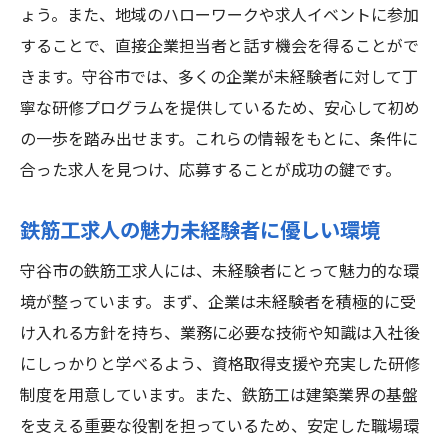
ょう。また、地域のハローワークや求人イベントに参加
未経験から鉄筋工社員として守谷市で働く
することで、直接企業担当者と話す機会を得ることがで
魅力
きます。守谷市では、多くの企業が未経験者に対して丁
守谷市の鉄筋工社員募集で未経験者が歓迎
寧な研修プログラムを提供しているため、安心して初め
される理由
の一歩を踏み出せます。これらの情報をもとに、条件に
未経験者向け守谷市の鉄筋工社員募集をチ
合った求人を見つけ、応募することが成功の鍵です。
ェック
守谷市での鉄筋工社員募集に応募する未経
鉄筋工求人の魅力未経験者に優しい環境
験者の心得
守谷市の鉄筋工求人には、未経験者にとって魅力的な環
鉄筋工のキャリアを未経験から茨城県守谷市で
境が整っています。まず、企業は未経験者を積極的に受
スタート
け入れる方針を持ち、業務に必要な技術や知識は入社後
未経験から鉄筋工キャリアを守谷市で始め
にしっかりと学べるよう、資格取得支援や充実した研修
る第一歩
制度を用意しています。また、鉄筋工は建築業界の基盤
守谷市で鉄筋工キャリアを未経験から築く
を支える重要な役割を担っているため、安定した職場環