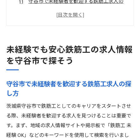
守谷市で未経験者を歓迎する鉄筋工求人の
探し方
鉄筋工求人の魅力未経験者に優しい環境
未経験者向け守谷市の鉄筋工求人の特徴
守谷市の鉄筋工求人で未経験者が得られる
未経験でも安心鉄筋工の求人情報
メリット
を守谷市で探そう
未経験者が守谷市で鉄筋工求人を見つける
コツ
守谷市で未経験者を歓迎する鉄筋工求人の探
守谷市で未経験歓迎の鉄筋工求人を効率的
し方
に探す方法
茨城県守谷市で未経験歓迎の鉄筋工社員を募集
茨城県守谷市で鉄筋工としてのキャリアをスタートさせ
る際、未経験者を歓迎する求人を見つけることは重要で
守谷市で未経験者を歓迎する鉄筋工社員募
す。まず、地域の求人情報サイトや掲示板で「鉄筋工 未
集の背景
経験 OK」などのキーワードを使用して検索を行いまし
鉄筋工社員募集未経験者が求められる理由