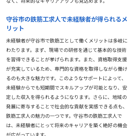
なく、将来的なキャリアアップも見込めます。
指すコツ
未経験者が守谷市で鉄筋工として成功する
守谷市の鉄筋工求人で未経験者が得られるメ
方法
リット
守谷市で未経験から鉄筋工として高収入を
未経験者が守谷市で鉄筋工として働くメリットは多岐に
稼ぐには
わたります。まず、現場での研修を通じて基本的な技術
未経験者の守谷市での鉄筋工成功体験
を習得できることが挙げられます。また、資格取得支援
守谷市で未経験から鉄筋工として収入を上
が充実しているため、専門的な資格を取得しながら働け
げる戦略
るのも大きな魅力です。このようなサポートによって、
資格取得支援が充実未経験歓迎の鉄筋工求人を
未経験からでも短期間でスキルアップが可能となり、安
守谷市で
定した収入を得られるようになります。さらに、地域の
発展に寄与することで社会的な貢献を実感できる点も、
守谷市の鉄筋工求人で資格取得支援を活用
鉄筋工求人の魅力の一つです。守谷市の鉄筋工求人で
する方法
は、未経験者にとって将来のキャリアを築く絶好の機会
未経験者でも安心守谷市の鉄筋工求人と資
が広がっています。