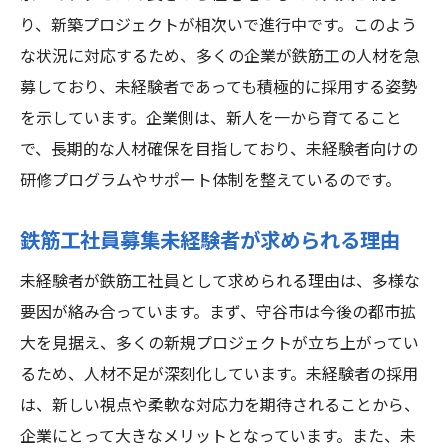
長
り、新築プロジェクトが相次いで進行中です。このよう
未経験者歓迎守谷市の鉄筋工求人と実地研
な状況に対応するため、多くの企業が鉄筋工の人材を急
修の魅力
募しており、未経験者であっても積極的に採用する姿勢
守谷市で実地研修を受けながら鉄筋工にな
を示しています。企業側は、新人を一から育てること
る方法
で、長期的な人材確保を目指しており、未経験者向けの
未経験者が守谷市で鉄筋工を学ぶ実地研修
研修プログラムやサポート体制を整えているのです。
の活用法
鉄筋工社員募集未経験者が求められる理由
守谷市の鉄筋工求人実地研修が未経験者に
与える価値
未経験者が鉄筋工社員として求められる理由は、多様な
要因が絡み合っています。まず、守谷市は今後の都市拡
大を見据え、多くの新規プロジェクトが立ち上がってい
るため、人材不足が深刻化しています。未経験者の採用
は、新しい視点や柔軟な対応力を期待されることから、
企業にとって大きなメリットとなっています。また、未