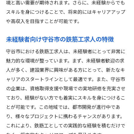
ポイント
境と高い需要が期待されます。さらに、未経験からでも
未経験者が守谷市で鉄筋工キャリアをスタ
スキルを身につけることで、将来的にはキャリアアップ
ートできる理由
や高収入を目指すことが可能です。
守谷市で鉄筋工としてキャリアを築く未経
未経験者向け守谷市の鉄筋工求人の特徴
験者の体験談
未経験から守谷市で鉄筋工キャリアを始め
守谷市における鉄筋工求人は、未経験者にとって非常に
るには
魅力的な環境が整っています。まず、未経験者歓迎の求
人が多く、建設業界に興味がある方にとって、新たなキ
未経験者が守谷市で鉄筋工キャリアをスタ
ャリアのスタートラインとして最適です。また、守谷市
ートするメリット
の企業は、資格取得支援や現場での実地研修を充実させ
守谷市で未経験から鉄筋工として高収入を目指
ており、経験がない方でも着実にスキルを身につけるこ
す方法
とが可能です。この地域では、都市開発が進行中であ
未経験から守谷市で鉄筋工として高収入を
り、様々なプロジェクトに携わるチャンスがあります。
得る秘訣
これにより、鉄筋工としての実践的な経験を積むだけで
守谷市の鉄筋工求人未経験者が高収入を目