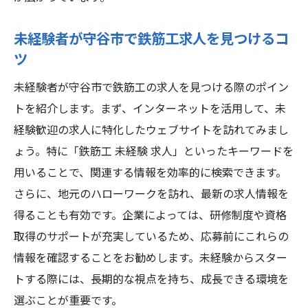
格支援
守谷市で資格取得支援が充実した鉄筋工求
未経験者が守谷市で鉄筋工求人を見つけるコ
人を探す
ツ
未経験者が守谷市の鉄筋工求人で資格を取
未経験者が守谷市で鉄筋工の求人を見つける際のポイン
るメリット
トを紹介します。まず、インターネットを活用して、未
資格取得支援が魅力守谷市の鉄筋工求人の
経験歓迎の求人に特化したウェブサイトを訪れてみまし
特長
ょう。特に「鉄筋工 未経験 求人」といったキーワードを
守谷市で未経験から資格取得を目指す鉄筋
用いることで、関連する情報を効率的に検索できます。
工求人
さらに、地元のハローワークを訪れ、最新の求人情報を
未経験から鉄筋工へ茨城県守谷市の求人情報を
得ることも有効です。企業によっては、研修制度や資格
チェック
取得のサポートが充実しているため、応募前にこれらの
守谷市の鉄筋工求人未経験者でも安心の理
情報を確認することをお勧めします。未経験からスター
由
トする際には、長期的な視点を持ち、成長できる環境を
未経験から鉄筋工へ守谷市の求人情報の探
選ぶことが重要です。