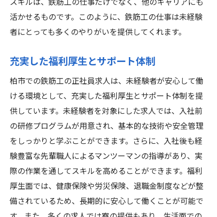
スキルは、鉄筋工の仕事だけでなく、他のキャリアにも
柏市で鉄筋工として地域発展に貢献未経験者も
活かせるものです。このように、鉄筋工の仕事は未経験
歓迎
者にとっても多くのやりがいを提供してくれます。
地域発展に寄与する鉄筋工の役割
未経験者が地域に貢献できる理由
充実した福利厚生とサポート体制
柏市での鉄筋工の重要性を知る
柏市での鉄筋工の正社員求人は、未経験者が安心して働
未経験者歓迎の職場でのやりがい
ける環境として、充実した福利厚生とサポート体制を提
地域とのつながりを感じる仕事
供しています。未経験者を対象にした求人では、入社前
柏市で未来を切り拓く鉄筋工の魅力
の研修プログラムが用意され、基本的な技術や安全管理
未経験者必見柏市で鉄筋工正社員求人の手厚い
をしっかりと学ぶことができます。さらに、入社後も経
研修制度
験豊富な先輩職人によるマンツーマンの指導があり、実
鉄筋工としての基礎を学ぶ研修内容
際の作業を通してスキルを高めることができます。福利
未経験者を支える手厚いサポート体制
厚生面では、健康保険や労災保険、退職金制度などが整
備されているため、長期的に安心して働くことが可能で
柏市での研修制度が魅力の理由
す。また、多くの求人では寮の提供もあり、生活面での