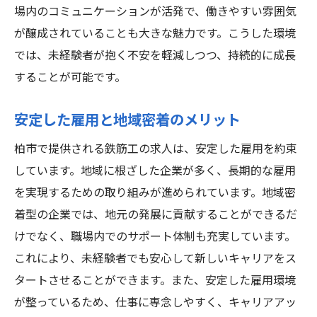
キャリア形成に役立つ求人情報
場内のコミュニケーションが活発で、働きやすい雰囲気
柏市で未経験から鉄筋工に挑戦正社員としての
が醸成されていることも大きな魅力です。こうした環境
一歩
では、未経験者が抱く不安を軽減しつつ、持続的に成長
未経験から正社員になるためのステップ
することが可能です。
柏市での鉄筋工の仕事の魅力
安定した雇用と地域密着のメリット
未経験者が挑戦できる安心の職場
柏市で提供される鉄筋工の求人は、安定した雇用を約束
鉄筋工として成長できる環境とは
しています。地域に根ざした企業が多く、長期的な雇用
柏市の職場で得られるスキルと経験
を実現するための取り組みが進められています。地域密
地域に貢献できる仕事を始めよう
着型の企業では、地元の発展に貢献することができるだ
千葉県柏市で安定雇用を目指す未経験者向け鉄
けでなく、職場内でのサポート体制も充実しています。
筋工求人
これにより、未経験者でも安心して新しいキャリアをス
未経験者でも安心の雇用体制
タートさせることができます。また、安定した雇用環境
柏市での鉄筋工としての安定した未来
が整っているため、仕事に専念しやすく、キャリアアッ