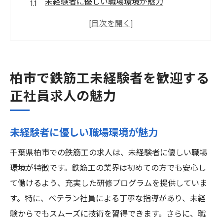
未経験者に優しい職場環境が魅力
安定した雇用と地域密着のメリット
未経験から始める鉄筋工のやりがい
充実した福利厚生とサポート体制
柏市で働くことの意義と地域貢献
柏市で鉄筋工未経験者を歓迎する
成長する柏市で安定したキャリアを築く
正社員求人の魅力
未経験から始める鉄筋工のキャリア柏市での求
人情報
未経験者に優しい職場環境が魅力
柏市の鉄筋工求人の最新情報
千葉県柏市での鉄筋工の求人は、未経験者に優しい職場
未経験者向け求人の探し方とポイント
環境が特徴です。鉄筋工の業界は初めての方でも安心し
鉄筋工の基本的な業務内容とは
て働けるよう、充実した研修プログラムを提供していま
柏市での研修制度とスキルアップ
す。特に、ベテラン社員による丁寧な指導があり、未経
未経験者をサポートする現場環境
験からでもスムーズに技術を習得できます。さらに、職