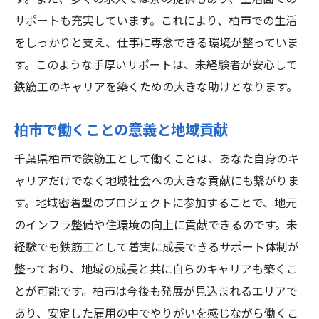
鉄筋工としてのスキルアップの秘訣
サポートも充実しています。これにより、柏市での生活
未経験者が安心して挑戦できる環境
をしっかりと支え、仕事に専念できる環境が整っていま
研修制度を活用して未来を築く
す。このような手厚いサポートは、未経験者が安心して
鉄筋工のチャンスを柏市で掴む未経験者向け求
鉄筋工のキャリアを築くための大きな助けとなります。
人の概要
未経験者向け求人の特徴と魅力
柏市で働くことの意義と地域貢献
柏市の求人情報を活用する方法
千葉県柏市で鉄筋工として働くことは、あなた自身のキ
鉄筋工の仕事で得られる経験と価値
ャリアだけでなく地域社会への大きな貢献にも繋がりま
未経験からプロフェッショナルになる道
す。地域密着型のプロジェクトに参加することで、地元
柏市での求人探しのコツと注意点
のインフラ整備や住環境の向上に貢献できるのです。未
経験でも鉄筋工として着実に成長できるサポート体制が
新しいキャリアをスタートするチャンス
整っており、地域の成長と共に自らのキャリアも築くこ
とが可能です。柏市は今後も発展が見込まれるエリアで
あり、安定した雇用の中でやりがいを感じながら働くこ