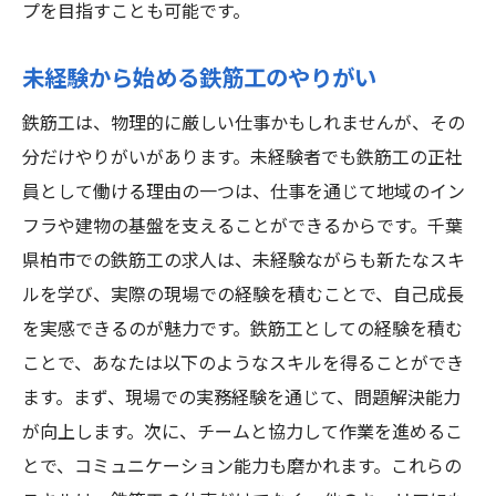
地域密着型企業の魅力を探る
プを目指すことも可能です。
未経験から安定した収入を得る方法
未経験から始める鉄筋工のやりがい
柏市での求人探しの秘訣
鉄筋工求人を通じた地域貢献の方法
鉄筋工は、物理的に厳しい仕事かもしれませんが、その
分だけやりがいがあります。未経験者でも鉄筋工の正社
鉄筋工未経験者が柏市で正社員になる方法と求
員として働ける理由の一つは、仕事を通じて地域のイン
人情報
フラや建物の基盤を支えることができるからです。千葉
未経験から正社員になるための準備
県柏市での鉄筋工の求人は、未経験ながらも新たなスキ
柏市での鉄筋工求人情報の収集方法
ルを学び、実際の現場での経験を積むことで、自己成長
スキルアップを目指す未経験者へのサポー
を実感できるのが魅力です。鉄筋工としての経験を積む
ト
ことで、あなたは以下のようなスキルを得ることができ
安心して働ける制度と環境を提供
ます。まず、現場での実務経験を通じて、問題解決能力
鉄筋工としてのキャリアパスを描く
が向上します。次に、チームと協力して作業を進めるこ
柏市であなたの可能性を広げよう
とで、コミュニケーション能力も磨かれます。これらの