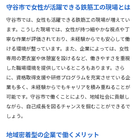
鉄筋工未経験者が茨城県守谷市で求人を見つけ
守谷市で女性が活躍できる鉄筋工の現場とは
るためのポイント
守谷市では、女性も活躍できる鉄筋工の現場が増えてい
求人情報収集の基本ステップ
ます。こうした現場では、女性が持つ細やかな視点や丁
守谷市の鉄筋工求人数の傾向
寧な作業が評価されており、未経験からでも安心して働
未経験者に適した求人の選び方
ける環境が整っています。また、企業によっては、女性
専用の更衣室や休憩室を設けるなど、働きやすさを重視
企業選びで失敗しないための方法
した職場環境を提供しているところもあります。さら
守谷市の求人イベントへの参加方法
に、資格取得支援や研修プログラムを充実させている企
未経験者が求人応募で注意すべき点
業も多く、未経験からでもキャリアを積み重ねることが
女性歓迎未経験から始める鉄筋工求人茨城県守
可能です。守谷市で働くことにより、地域社会に貢献し
谷市での探し方
ながら、自己成長を図るチャンスを掴むことができるで
未経験女性に最適な求人の見つけ方
しょう。
守谷市で女性が活躍する職場環境の特徴
求人サイトでの効果的な検索方法
地域密着型の企業で働くメリット