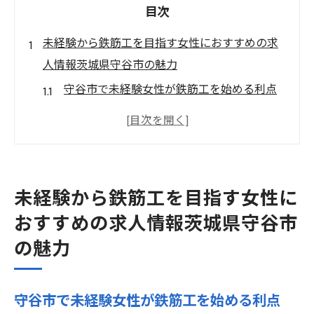
目次
未経験から鉄筋工を目指す女性におすすめの求
人情報茨城県守谷市の魅力
守谷市で未経験女性が鉄筋工を始める利点
女性に優しい職場環境を持つ企業の特徴
未経験者歓迎の求人を見つけるためのキー
ワード
守谷市で女性が活躍できる鉄筋工の現場と
未経験から鉄筋工を目指す女性に
は
おすすめの求人情報茨城県守谷市
地域密着型の企業で働くメリット
の魅力
鉄筋工としてのキャリアを守谷市で始める
方法
守谷市で未経験女性が鉄筋工を始める利点
鉄筋工求人探しのコツ守谷市で未経験者歓迎の