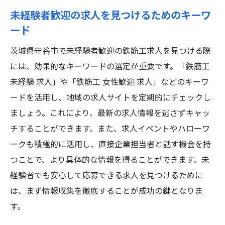
守谷市の鉄筋工求人市場の現状分析
未経験者歓迎の求人を見つけるためのキーワ
女性歓迎の求人を探すためのコツ
ード
未経験者に嬉しい待遇を提供する企業
茨城県守谷市で未経験者歓迎の鉄筋工求人を見つける際
初めての鉄筋工求人応募に必要な準備
には、効果的なキーワードの選定が重要です。「鉄筋工
守谷市で安心して働くためのサポート体制
未経験 求人」や「鉄筋工 女性歓迎 求人」などのキーワ
守谷市で鉄筋工の求人を探す未経験から始める
ードを活用し、地域の求人サイトを定期的にチェックし
女性のために
ましょう。これにより、最新の求人情報を逃さずキャッ
チすることができます。また、求人イベントやハローワ
初めての鉄筋工選びに役立つ情報
ークも積極的に活用し、直接企業担当者と話す機会を持
求人探しで重要なポイント
つことで、より具体的な情報を得ることができます。未
女性に人気のある守谷市の企業
経験者でも安心して応募できる求人を見つけるために
未経験者が活躍できる職場環境
は、まず情報収集を徹底することが成功の鍵となりま
求人情報の見極め方
す。
守谷市での鉄筋工の魅力