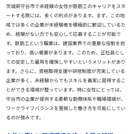
職場を見つける方法
茨城県守谷市で未経験の女性が鉄筋工のキャリアをスタ
求人サイトでの効果的な検索テクニック
ートする際には、多くの利点があります。まず、この地
域では多くの企業が未経験者を積極的に歓迎しているた
地域のハローワークを活用する
め、経験がない方でも安心して応募することが可能で
未経験者向け求人のチェックポイント
す。鉄筋工という職業は、建設業界での重要な役割を担
企業担当者との直接対話の重要性
っており、高い需要があります。このため、正社員とし
守谷市の求人イベントを利用しよう
ての安定した雇用を確保しやすいというメリットがあり
未経験者歓迎の企業を選ぶ際の注意点
ます。さらに、資格取得支援や研修制度が充実している
茨城県守谷市で未経験から鉄筋工としてキャリ
企業が多く、未経験からでもスキルを着実に習得するこ
アを築くためのステップ
とができる環境が整っています。特に女性にとっては、
未経験者が最初にすべきこと
守谷市の企業が提供する柔軟な勤務体系や職場環境が、
スキルアップのための研修制度活用法
ワークライフバランスを重視した働き方を可能にしてい
るのが強みです。
キャリア形成に役立つ資格取得のすすめ
守谷市での現場経験を積むメリット