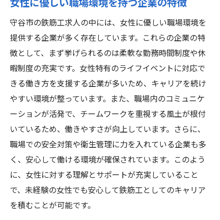
女性に優しい職場環境を持つ企業の特徴
長期的なキャリアビジョンの描き方
守谷市の鉄筋工求人の中には、女性に優しい職場環境を
守谷市での鉄筋工の将来性
提供する企業が多く存在しています。これらの企業の特
女性歓迎の鉄筋工求人茨城県守谷市で未経験か
徴として、まず挙げられるのは柔軟な勤務時間制度や休
らの挑戦を応援
暇制度の充実です。女性特有のライフイベントに対応で
女性が安心して働ける職場の条件
きる働き方を支援する企業が多いため、キャリアを続け
守谷市の企業が提供するサポート制度
やすい環境が整っています。また、職場内のコミュニケ
未経験からのスタートを支える企業風土
ーションが活発で、チームワークを重視する風土が根付
挑戦を後押しする職場の選び方
いているため、働きやすさが向上しています。さらに、
女性ならではの視点を活かした働き方
職場での安全対策や衛生管理に力を入れている企業も多
く、安心して働ける環境が確保されています。このよう
守谷市で女性が求める理想の職場
に、女性に対する理解とサポートが充実していること
未経験者必見茨城県守谷市で鉄筋工として働く
で、未経験の女性でも安心して鉄筋工としてのキャリア
ための求人情報
を積むことが可能です。
未経験者が注目すべき求人の特徴