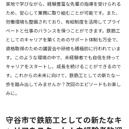
実践例
実地で学びながら、経験豊富な先輩の指導を受けられる
ため、安心して業務に取り組むことが可能です。また、
未経験者が守谷市で鉄筋工として輝くため
労働環境も整備されており、有給制度を活用してプライ
の条件
ベートと仕事のバランスを保つことができます。鉄筋工
高収入を目指す未経験者必見！守谷市での鉄筋
としてのキャリアを築くためのサポート体制も万全で、
工求人と有給制度
資格取得のための講習会や研修も積極的に行われていま
未経験からでも高収入を狙える守谷市の鉄
す。このような環境の中で、未経験者でも自信を持って
筋工求人
キャリアをスタートし、成長を続けることができるので
守谷市での鉄筋工求人がもたらす収入アッ
す。これからの未来に向けて、鉄筋工としての新たな一
プのチャンス
歩を踏み出してみませんか？次回のエピソードもお楽し
有給制度を活用した収入アップの実例
みに。
守谷市で鉄筋工として高収入を得るための
秘訣
守谷市で鉄筋工としての新たなキ
未経験者が守谷市で鉄筋工として稼ぐため
のステップ