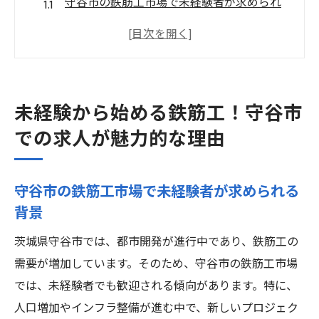
守谷市の鉄筋工市場で未経験者が求められ
る背景
未経験でも安心！鉄筋工としてのスキル習
得方法
有給制度が整った職場での一日の流れ
未経験から始める鉄筋工！守谷市
鉄筋工の求人に応募する際のポイント
での求人が魅力的な理由
守谷市での鉄筋工求人で期待できるキャリ
アパス
守谷市の鉄筋工市場で未経験者が求められる
未経験者が活躍できる職場環境の魅力
背景
守谷市で鉄筋工としての新たなキャリアをスタ
ート！未経験者歓迎
茨城県守谷市では、都市開発が進行中であり、鉄筋工の
需要が増加しています。そのため、守谷市の鉄筋工市場
未経験者でも応募可能な守谷市の鉄筋工求
では、未経験者でも歓迎される傾向があります。特に、
人
人口増加やインフラ整備が進む中で、新しいプロジェク
鉄筋工としてのキャリアスタートにおける