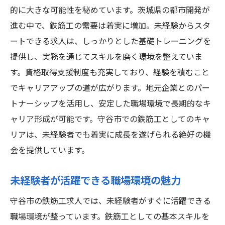
的に大きな可能性を秘めています。茨城県の都市開発が
未経験者が守谷市で鉄筋工として活躍する
進む中で、鉄筋工の需要は着実に増加。未経験からスタ
ための秘訣
ートできる求人は、しっかりとした基礎トレーニングを
守谷市で鉄筋工としての未来を築く！未経験者
提供し、実務を通じてスキルを磨く環境を整えていま
に嬉しい求人情報
す。資格取得支援制度も充実しており、経験を積むこと
未来を見据えた守谷市の鉄筋工求人の選び
でキャリアアップの道が広がります。地元企業とのパー
方
トナーシップを活用し、安定した職場環境で長期的なキ
未経験から未来を築くための鉄筋工として
ャリア形成が可能です。守谷市での鉄筋工としてのキャ
のステップ
リアは、未経験者でも着実に成長を遂げられる絶好の機
守谷市で求められる鉄筋工としての資質と
会を提供しています。
心構え
未経験者が活躍できる職場環境の魅力
長期的なキャリア構築をサポートする求人
情報
守谷市の鉄筋工求人では、未経験者がすぐに活躍できる
鉄筋工としての未来を守谷市で描くための
職場環境が整っています。鉄筋工としての基本スキルを