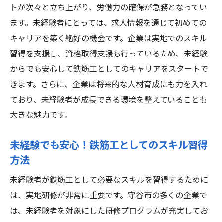
トが次々と立ち上がり、労働力の確保が急務となってい
メリット
ます。未経験者にとっては、求人情報を通じて初めての
守谷市での鉄筋工求人の選び方と注意点
キャリアを築く絶好の機会です。企業は実地でのスキル
鉄筋工としてのスキルアップをサポートす
習得を支援し、資格取得支援も行っているため、未経験
る制度
からでも安心して鉄筋工としてのキャリアをスタートで
未経験者でも安心して働ける職場とは
きます。さらに、企業は将来的な人材育成にも力を入れ
守谷市で鉄筋工としての未来を切り開く方
ており、未経験者が成長できる環境を整えていることも
法
大きな魅力です。
鉄筋工未経験者必見！守谷市での求人でスキル
未経験でも安心！鉄筋工としてのスキル習得
を磨く
方法
未経験者が鉄筋工としてスキルを磨くため
のステップ
未経験者が鉄筋工として必要なスキルを習得するために
守谷市での実践的なスキル習得プログラム
は、実地研修が非常に重要です。守谷市の多くの企業で
の紹介
は、未経験者を対象にした研修プログラムが充実してお