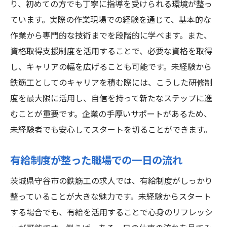
り、初めての方でも丁寧に指導を受けられる環境が整っ
鉄筋工の仕事で求められる基本スキルとは
ています。実際の作業現場での経験を通じて、基本的な
未経験からでも安心の研修制度について
作業から専門的な技術までを段階的に学べます。また、
守谷市での鉄筋工求人のスキルアップのポ
資格取得支援制度を活用することで、必要な資格を取得
イント
し、キャリアの幅を広げることも可能です。未経験から
鉄筋工としてのスキルを高めるための自己
鉄筋工としてのキャリアを積む際には、こうした研修制
学習方法
度を最大限に活用し、自信を持って新たなステップに進
有給制度充実の守谷市で鉄筋工として成長する
むことが重要です。企業の手厚いサポートがあるため、
チャンス
未経験者でも安心してスタートを切ることができます。
守谷市の鉄筋工求人における有給制度の特
徴
有給制度が整った職場での一日の流れ
有給を活用したスキルアップの実例
茨城県守谷市の鉄筋工の求人では、有給制度がしっかり
働きながら資格取得を目指す方法
整っていることが大きな魅力です。未経験からスタート
有給制度を活用した計画的なキャリア形成
する場合でも、有給を活用することで心身のリフレッシ