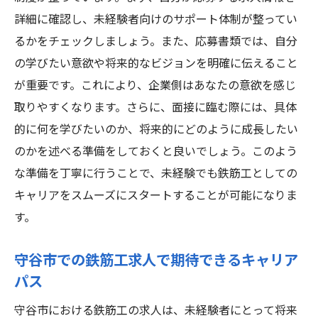
ト
詳細に確認し、未経験者向けのサポート体制が整ってい
鉄筋工としてのキャリアを描くための実践
るかをチェックしましょう。また、応募書類では、自分
的なアプローチ
の学びたい意欲や将来的なビジョンを明確に伝えること
茨城県守谷市での鉄筋工求人が未経験者に人気
が重要です。これにより、企業側はあなたの意欲を感じ
の理由
取りやすくなります。さらに、面接に臨む際には、具体
未経験者が鉄筋工求人に応募する際に重要
的に何を学びたいのか、将来的にどのように成長したい
な要素
のかを述べる準備をしておくと良いでしょう。このよう
な準備を丁寧に行うことで、未経験でも鉄筋工としての
守谷市の鉄筋工職場が未経験者に人気の背
キャリアをスムーズにスタートすることが可能になりま
景
す。
未経験者が守谷市で求める鉄筋工求人の条
件とは
守谷市での鉄筋工求人で期待できるキャリア
鉄筋工としての働きやすさを感じる守谷市
パス
の魅力
守谷市における鉄筋工の求人は、未経験者にとって将来
守谷市の鉄筋工求人で期待される成長機会