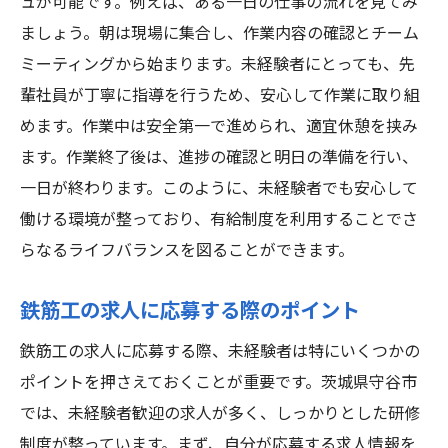
鉄筋工としての成長を支える職場環境とは
ュが可能です。例えば、ある一日の仕事の流れを見てみ
ましょう。朝は現場に集合し、作業内容の確認とチーム
守谷市での鉄筋工求人で有給制度を最大限
ミーティングから始まります。未経験者にとっても、先
に活用する方法
輩社員が丁寧に指導を行うため、安心して作業に取り組
未経験歓迎！守谷市での鉄筋工求人で理想のキ
めます。作業中は安全第一で進められ、適宜休憩を挟み
ャリアを見つける
ます。作業終了後は、進捗の確認と明日の準備を行い、
未経験者が理想の鉄筋工キャリアを築くた
一日が終わります。このように、未経験者でも安心して
めのステップ
働ける環境が整っており、有給制度を利用することでさ
守谷市での鉄筋工求人の魅力的なキャリア
らなるライフバランスを図ることができます。
パス
理想の働き方を実現するための求人選びの
鉄筋工の求人に応募する際のポイント
ポイント
鉄筋工の求人に応募する際、未経験者は特にいくつかの
守谷市で鉄筋工としてのキャリアを積むメ
ポイントを押さえておくことが重要です。茨城県守谷市
リット
では、未経験者歓迎の求人が多く、しっかりとした研修
未経験からでも安心のキャリア形成サポー
制度が整っています。まず、自分が応募する求人情報を