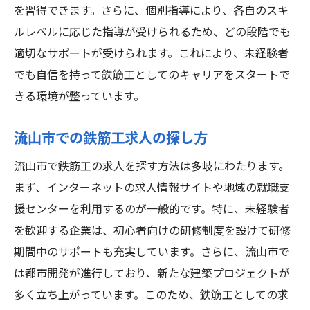
未経験でも高収入が期待できる理由
を習得できます。さらに、個別指導により、各自のスキ
流山市の求人市場の特徴
ルレベルに応じた指導が受けられるため、どの段階でも
鉄筋工の仕事の安定性について
適切なサポートが受けられます。これにより、未経験者
地域密着型の企業との出会い
でも自信を持って鉄筋工としてのキャリアをスタートで
きる環境が整っています。
実績を積み重ねることで得られる達成感
千葉県流山市で鉄筋工に挑戦未経験者でも安心
流山市での鉄筋工求人の探し方
の研修制度
流山市で鉄筋工の求人を探す方法は多岐にわたります。
充実した研修内容の詳細
まず、インターネットの求人情報サイトや地域の就職支
OJTとオフJTの違いとメリット
援センターを利用するのが一般的です。特に、未経験者
鉄筋工としての安全教育
を歓迎する企業は、初心者向けの研修制度を設けて研修
未経験者が順調に成長するためのステップ
期間中のサポートも充実しています。さらに、流山市で
研修後のフォローアップ体制
は都市開発が進行しており、新たな建築プロジェクトが
流山市でのキャリア形成の流れ
多く立ち上がっています。このため、鉄筋工としての求