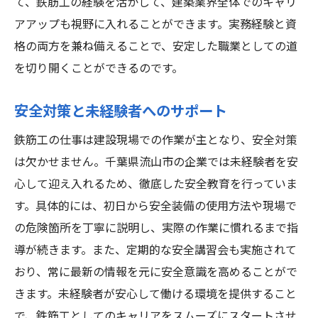
長く働くための職場選びのポイント
て、鉄筋工の経験を活かして、建築業界全体でのキャリ
アアップも視野に入れることができます。実務経験と資
未経験者が抱えるチャレンジと克服策
格の両方を兼ね備えることで、安定した職業としての道
鉄筋工としての長期ビジョンを描く
を切り開くことができるのです。
流山市の企業が提供する成長機会
流山市での鉄筋工求人未経験者がすべてを学べ
安全対策と未経験者へのサポート
る環境とは
鉄筋工の仕事は建設現場での作業が主となり、安全対策
職場の雰囲気とコミュニケーション
は欠かせません。千葉県流山市の企業では未経験者を安
スキルアップを支援する教育制度
心して迎え入れるため、徹底した安全教育を行っていま
流山市の企業文化と働きやすさ
す。具体的には、初日から安全装備の使用方法や現場で
未経験者が活躍できる職場の特徴
の危険箇所を丁寧に説明し、実際の作業に慣れるまで指
実践を通じたスキルの向上方法
導が続きます。また、定期的な安全講習会も実施されて
キャリアアップを目指すためのロードマッ
おり、常に最新の情報を元に安全意識を高めることがで
プ
きます。未経験者が安心して働ける環境を提供すること
で、鉄筋工としてのキャリアをスムーズにスタートさせ