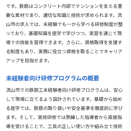
鉄筋工求人の応募プロセス
です。鉄筋はコンクリート内部でテンションを支える重
流山市での働く環境と条件
要な素材であり、適切な知識と技術が求められます。流
鉄筋工デビュー！流山市で未経験からのスター
山市の求人では、未経験でも一から学べる研修制度が整
トを全力サポート
っており、基礎知識を座学で学びつつ、実習を通じて現
手厚い新人研修制度の紹介
場での技能を習得できます。さらに、資格取得を支援す
資格取得支援とそのメリット
る制度もあり、実務に役立つ資格を取ることでキャリア
アップを目指せます。
未経験者が抱える不安とその解消法
流山市の企業が求める人材像
未経験者向け研修プログラムの概要
初めてでも安心の職場環境とは
流山市での鉄筋工未経験者向け研修プログラムは、安心
成功体験を積むためのポイント
して現場に立てるよう設計されています。基礎から始め
流山市で未経験から手に職を！鉄筋工求人の魅
る座学では、鉄筋の取り扱いや安全基準を徹底的に学び
力を徹底紹介
ます。そして、実技研修では熟練した指導者から直接指
鉄筋工としてのやりがいと魅力
導を受けることで、工具の正しい使い方や組み立て技術