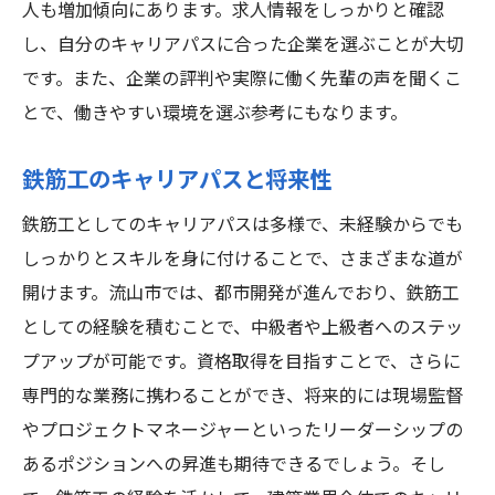
新しいキャリアを流山市で！未経験でも始めや
人も増加傾向にあります。求人情報をしっかりと確認
すい鉄筋工の世界
し、自分のキャリアパスに合った企業を選ぶことが大切
流山市での鉄筋工求人の現状分析
です。また、企業の評判や実際に働く先輩の声を聞くこ
とで、働きやすい環境を選ぶ参考にもなります。
未経験者に必要な心構えと準備
鉄筋工として働くための健康管理
鉄筋工のキャリアパスと将来性
流山市の生活環境と働きやすさ
鉄筋工としてのキャリアパスは多様で、未経験からでも
実際の業務内容とその魅力
しっかりとスキルを身に付けることで、さまざまな道が
転職を考える方へのアドバイス
開けます。流山市では、都市開発が進んでおり、鉄筋工
未経験からプロへ流山市での鉄筋工求人で新し
としての経験を積むことで、中級者や上級者へのステッ
い人生を
プアップが可能です。資格取得を目指すことで、さらに
鉄筋工に求められるプロフェッショナリズ
専門的な業務に携わることができ、将来的には現場監督
ム
やプロジェクトマネージャーといったリーダーシップの
成長を続けるための自己啓発方法
あるポジションへの昇進も期待できるでしょう。そし