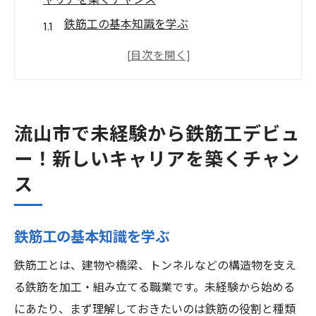
ャリアを築くチャンス
鉄筋工の基本知識を学ぶ
未経験者向け研修プログラムの概要
流山市での鉄筋工求人の探し方
鉄筋工のキャリアパスと将来性
安全対策と未経験者へのサポート
流山市で未経験から鉄筋工デビュ
実際に流山市で働く先輩の声
ー！新しいキャリアを築くチャン
未経験者歓迎！流山市で鉄筋工としての第一歩
ス
を踏み出そう
初心者が安心して働ける理由
鉄筋工の基本知識を学ぶ
鉄筋工としての一日の流れ
鉄筋工とは、建物や橋梁、トンネルなどの構造物を支え
必要なスキルと知識の取得サポート
る鉄筋を加工・組み立てる職業です。未経験から始める
未経験からプロに成長する秘訣
にあたり、まず理解しておきたいのは鉄筋の役割と種類