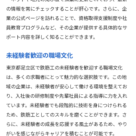
企業の信頼性を確認する方法
の情報を常にチェックすることが肝心です。さらに、企
未経験者が足立区での鉄筋工求人で注目すべき
業の公式ページを訪れることで、資格取得支援制度や社
条件
員教育プログラムなど、その企業が提供する具体的なサ
給与と待遇の基準を理解する
ポート内容を詳しく知ることができます。
勤務時間と労働条件の確認
未経験者歓迎の職場文化
研修制度の内容とその有用性
企業の成長性と安定性の確認
東京都足立区で鉄筋工の未経験者を歓迎する職場文化
業務内容の具体的な理解
は、多くの求職者にとって魅力的な選択肢です。この地
域の企業は、未経験者が安心して働ける環境を整えてお
キャリアアップの可能性を探る
り、入社後の研修制度や先輩社員による指導に力を入れ
ています。未経験者でも段階的に技術を身につけられる
ため、鉄筋工としてのスキルを磨くことができます。さ
らに、未経験者の成長を応援する風土があるため、やり
がいを感じながらキャリアを積むことが可能です。