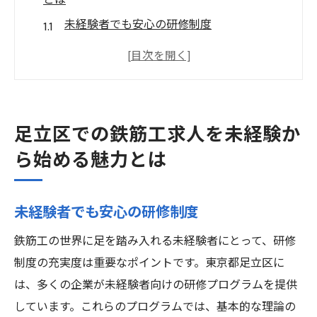
とは
未経験者でも安心の研修制度
スキルアップが可能な職場環境
安定したキャリアパスの構築
地域密着型企業の求人情報
未経験者歓迎の職場文化
足立区での鉄筋工求人を未経験か
住み込み可能な求人の魅力
ら始める魅力とは
未経験者が足立区で鉄筋工求人を見つけるため
のポイント
未経験者でも安心の研修制度
求人サイトの効果的な活用法
鉄筋工の世界に足を踏み入れる未経験者にとって、研修
地域の求人掲示板を使いこなす
制度の充実度は重要なポイントです。東京都足立区に
企業公式ページのチェックポイント
は、多くの企業が未経験者向けの研修プログラムを提供
足立区でのネットワーク作り
しています。これらのプログラムでは、基本的な理論の