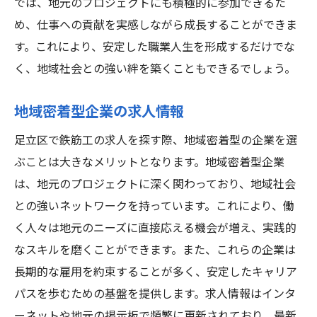
では、地元のプロジェクトにも積極的に参加できるた
らスキルアップ
め、仕事への貢献を実感しながら成長することができま
資格取得支援制度のメリット
す。これにより、安定した職業人生を形成するだけでな
企業選びの際のチェックポイント
く、地域社会との強い絆を築くこともできるでしょう。
資格取得でキャリアを広げる
支援制度のある企業の探し方
地域密着型企業の求人情報
制度をフル活用するための計画
足立区で鉄筋工の求人を探す際、地域密着型の企業を選
スキルアップ後のキャリア展望
ぶことは大きなメリットとなります。地域密着型企業
足立区で未経験者が選ぶべき鉄筋工求人の特徴
は、地元のプロジェクトに深く関わっており、地域社会
未経験者向けの制度が充実
との強いネットワークを持っています。これにより、働
働きやすい職場環境とは
く人々は地元のニーズに直接応える機会が増え、実践的
なスキルを磨くことができます。また、これらの企業は
成長をサポートする企業文化
長期的な雇用を約束することが多く、安定したキャリア
福利厚生が充実した求人の利点
パスを歩むための基盤を提供します。求人情報はインタ
未経験者を積極的に採用する理由
ーネットや地元の掲示板で頻繁に更新されており、最新