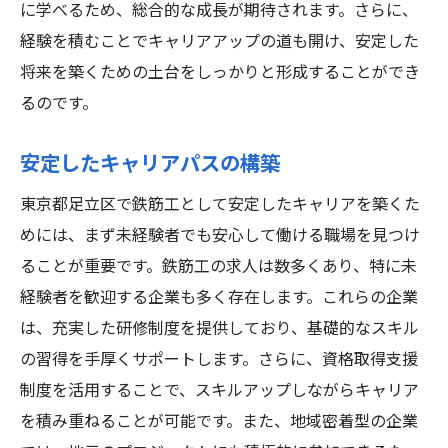
鉄筋工としての市場価値を高める
に学べるため、総合的な成長が期待されます。さらに、
資格取得の重要性とその手段
経験を積むことでキャリアアップの道も開け、安定した
将来を築くための土台をしっかりと形成することができ
長期的な視点でのキャリア形成
るのです。
実践と理論のバランスを保つ
求人サイトと地元掲示板を活用して足立区の鉄
安定したキャリアパスの構築
筋工求人を探す
東京都足立区で鉄筋工として安定したキャリアを築くた
効果的な検索キーワードの選び方
めには、まず未経験者でも安心して働ける職場を見つけ
地元掲示板の利用法
ることが重要です。鉄筋工の求人は数多くあり、特に未
求人サイトのフィルター機能活用術
経験者を歓迎する企業も多く存在します。これらの企業
足立区特有の求人情報の見つけ方
は、充実した研修制度を提供しており、基礎的なスキル
効率的な求人リスト作成法
の習得を手厚くサポートします。さらに、資格取得支援
応募前に確認すべきポイント
制度を活用することで、スキルアップしながらキャリア
を積み重ねることが可能です。また、地域密着型の企業
資格取得支援制度のある企業を選んで未経験か