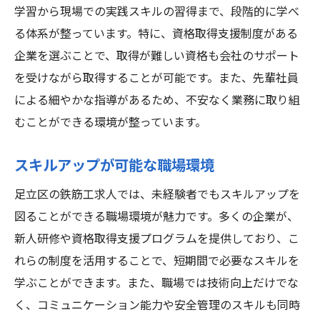
ハローワークでの情報収集
学習から現場での実践スキルの習得まで、段階的に学べ
口コミや評判を活用する方法
る体系が整っています。特に、資格取得支援制度がある
足立区の鉄筋工求人で成功を掴むための秘訣
企業を選ぶことで、取得が難しい資格も会社のサポート
面接でのアピールポイント
を受けながら取得することが可能です。また、先輩社員
による細やかな指導があるため、不安なく業務に取り組
未経験からのスキル習得法
むことができる環境が整っています。
成功するための心構え
実際の業務での学び方
スキルアップが可能な職場環境
上司とのコミュニケーション術
足立区の鉄筋工求人では、未経験者でもスキルアップを
キャリアアップのための行動計画
図ることができる職場環境が魅力です。多くの企業が、
未経験から鉄筋工として足立区でキャリアを築
新人研修や資格取得支援プログラムを提供しており、こ
く方法
れらの制度を活用することで、短期間で必要なスキルを
初歩からの技術習得
学ぶことができます。また、職場では技術向上だけでな
キャリアパスの設計方法
く、コミュニケーション能力や安全管理のスキルも同時