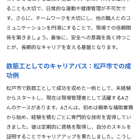
ることも大切で、日常的な運動や健康管理が不可欠で
成功者に学ぶ、鉄筋工としての成長ストー
す。さらに、チームワークを大切にし、他の職人とのコ
リー
ミュニケーションを円滑にすることで、現場での信頼関
未経験者が鉄筋工として成長するための秘訣松
係を築きましょう。最後に、安全への意識を高く持つこ
戸市でのキャリアアップ
とが、長期的なキャリアを支える基盤となります。
鉄筋工としてのキャリアアップのポイント
松戸市で未経験からキャリアを築くための
鉄筋工としてのキャリアパス：松戸市での成
方法
功例
鉄筋工としての成長を促すための研修
松戸市で鉄筋工として成功を収めた一例として、未経験
未経験者が鉄筋工として成功するためのヒ
からスタートし、現在は現場管理者として活躍するAさ
ント
んのケースがあります。Aさんは、初めは簡単な補助業務
松戸市での鉄筋工としてのキャリア形成
から始め、経験を積むごとに専門的な技術を習得してい
成功事例から学ぶ、鉄筋工としての成長の
きました。彼は定期的に資格を取得し、自分のスキルを
秘訣
証明することでキャリアアップを果たしました。こうし