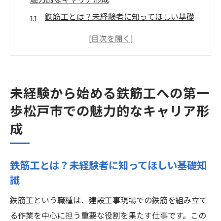
魅力的なキャリア形成
鉄筋工とは？未経験者に知ってほしい基礎
知識
松戸市で鉄筋工を始めるメリット
初めての鉄筋工：必要なスキルと資格
松戸市の建設業界の現状と将来性
未経験から始める鉄筋工への第一
未経験からでも安心！鉄筋工に必要な心構
歩松戸市での魅力的なキャリア形
え
成
鉄筋工としてのキャリアパス：松戸市での
成功例
鉄筋工とは？未経験者に知ってほしい基礎知
鉄筋工としてのキャリアを未経験からスタート
識
松戸市での具体的な方法
未経験者向けの鉄筋工研修プログラム
鉄筋工という職種は、建設工事現場での鉄筋を組み立て
る作業を中心に担う重要な役割を果たす仕事です。この
松戸市での鉄筋工求人の探し方