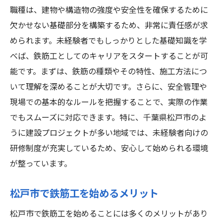
職種は、建物や構造物の強度や安全性を確保するために
鉄筋工としてのキャリアを築くためのステ
欠かせない基礎部分を構築するため、非常に責任感が求
ップ
められます。未経験者でもしっかりとした基礎知識を学
職場選びのポイント：松戸市のおすすめ企
べば、鉄筋工としてのキャリアをスタートすることが可
業
能です。まずは、鉄筋の種類やその特性、施工方法につ
先輩インタビュー：未経験から成功したス
いて理解を深めることが大切です。さらに、安全管理や
トーリー
現場での基本的なルールを把握することで、実際の作業
鉄筋工の仕事環境：松戸市での働きやすさ
でもスムーズに対応できます。特に、千葉県松戸市のよ
鉄筋工未経験者必見松戸市での求人情報と成功
うに建設プロジェクトが多い地域では、未経験者向けの
の秘訣
研修制度が充実しているため、安心して始められる環境
松戸市での最新の鉄筋工求人情報
が整っています。
求人選びのコツ：未経験からでも安心
松戸市で鉄筋工を始めるメリット
鉄筋工として成功するために必要なマイン
ドセット
松戸市で鉄筋工を始めることには多くのメリットがあり