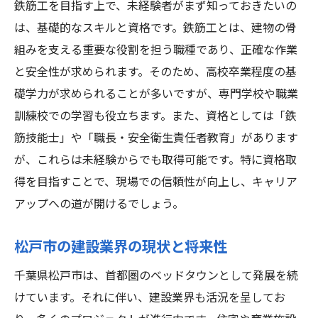
鉄筋工の魅力：松戸市での充実した働き方
鉄筋工を目指す上で、未経験者がまず知っておきたいの
松戸市での鉄筋工求人未経験からでも安心して
は、基礎的なスキルと資格です。鉄筋工とは、建物の骨
始められる理由
組みを支える重要な役割を担う職種であり、正確な作業
と安全性が求められます。そのため、高校卒業程度の基
松戸市での鉄筋工求人の特徴
礎学力が求められることが多いですが、専門学校や職業
未経験者でも安心のサポート体制
訓練校での学習も役立ちます。また、資格としては「鉄
鉄筋工として成功するための研修制度
筋技能士」や「職長・安全衛生責任者教育」があります
松戸市での鉄筋工の需要と求人の見通し
が、これらは未経験からでも取得可能です。特に資格取
未経験者が気をつけるべき注意点
得を目指すことで、現場での信頼性が向上し、キャリア
松戸市での鉄筋工としてのキャリアパス
アップへの道が開けるでしょう。
未経験でも心配無用鉄筋工として松戸市でキャ
松戸市の建設業界の現状と将来性
リアを築く方法
松戸市の鉄筋工求人で求められるスキル
千葉県松戸市は、首都圏のベッドタウンとして発展を続
未経験者が鉄筋工としてのキャリアを築く
けています。それに伴い、建設業界も活況を呈してお
ための秘訣