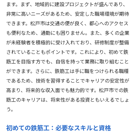
未経験者が注意すべき求人のポイント
ます。まず、地域的に建設プロジェクトが盛んであり、
非常に高いニーズがあるため、安定した職場環境が期待
松戸市の鉄筋工求人で求められるスキル
できます。松戸市は交通の便が良く、都心へのアクセス
成功者が語る！未経験から鉄筋工になるた
も便利なため、通勤にも困りません。また、多くの企業
めの道のり
が未経験者を積極的に受け入れており、研修制度が整備
安定した職業鉄筋工の魅力未経験者が松戸市で
されていることもポイントです。これにより、初めて鉄
成功するためのステップ
筋工を目指す方でも、自信を持って業務に取り組むこと
鉄筋工の安定性と将来性：松戸市の現状
ができます。さらに、鉄筋工は手に職をつけられる職種
未経験から鉄筋工を目指すための計画作り
であるため、技術を習得することでキャリアの安定性が
鉄筋工のキャリアアップ：松戸市での成功
高まり、将来的な収入面でも魅力的です。松戸市での鉄
例
筋工のキャリアは、将来性がある投資ともいえるでしょ
松戸市の鉄筋工業界で求められる人物像
う。
未経験者が鉄筋工として成功するための心
初めての鉄筋工：必要なスキルと資格
構え