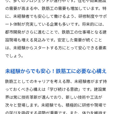
り、多くのプロジェクトが進行中です。住宅や商業施設
の需要が高まる中、鉄筋工の需要も増加しています。特
鉄筋工としての初めての一歩：松戸市での
に、未経験者でも安心して働けるよう、研修制度やサポ
体験談
ート体制が充実している企業も多いです。将来的には、
松戸市の鉄筋工求人でのサポート体制
都市開発がさらに進むことで、鉄筋工の仕事場となる建
未経験者でも安心の職場環境
設現場も増える見込みです。安定した需要が続くこと
鉄筋工の未来：松戸市でのキャリアビジョ
は、未経験からスタートする方にとって安心できる要素
ン
でしょう。
新しいスキルを身につける鉄筋工としての未来
松戸市での成功術
未経験からでも安心！鉄筋工に必要な心構え
鉄筋工としてのスキルアップの方法
鉄筋工としてのキャリアを考える際、未経験者がまず持
松戸市での鉄筋工としての将来の展望
っておくべき心構えは「学び続ける意欲」です。建設業
未経験からのスキル習得とその重要性
界は常に技術革新が進んでおり、新しい技術や工法が
鉄筋工としてのキャリアビジョンを描く
次々と登場します。未経験でも、積極的に研修や現場で
松戸市の鉄筋工業界での成長の機会
の学びを吸収する姿勢が重要です。また、体力を維持す