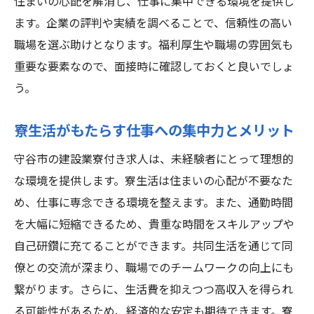
住まいの心配を解消し、仕事に集中できる環境を提供し
新しい環境での人間関係の築き方
ます。企業の評判や実績を調べることで、信頼性の高い
未経験からの成長を支えるサポート体制
職場を選ぶ助けとなります。福利厚生や職場の雰囲気も
守谷市での建設業がもたらす将来性
重要な要素なので、面接時に確認しておくと良いでしょ
う。
守谷市の建設業求人で寮生活を謳歌する秘訣
寮生活での快適さを維持するポイント
寮生活がもたらす仕事への集中力とメリット
守谷市での生活を豊かにするアクティビテ
守谷市の建設業寮付き求人は、未経験者にとって理想的
ィ
な環境を提供します。寮生活は住まいの心配が不要なた
建設業での仕事と寮生活のバランスを取る
め、仕事に専念できる環境を整えます。また、通勤時間
地元コミュニティとの関係の築き方
を大幅に短縮できるため、貴重な時間をスキルアップや
寮生活での自己管理と時間の使い方
自己研鑽に充てることができます。共同生活を通じて同
守谷市での建設業経験が提供する価値
僚との交流が深まり、職場でのチームワークの向上にも
未経験者必見寮付き建設業求人の選び方
繋がります。さらに、生活費を抑えつつ高収入を得られ
自分に合った求人を見つけるためのポイン
る可能性があるため、経済的な安定も期待できます。寮