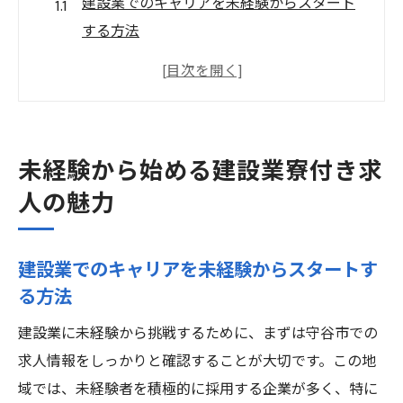
建設業でのキャリアを未経験からスタート
する方法
守谷市の寮付き求人で得られるサポートと
環境
未経験者でも安心して働ける職場の選び方
寮生活がもたらす仕事への集中力とメリッ
未経験から始める建設業寮付き求
ト
人の魅力
同僚との交流を深める寮での生活アドバイ
ス
建設業でのキャリアを未経験からスタートす
守谷市での建設業経験が将来に繋がる理由
る方法
守谷市で未経験歓迎の建設業求人に挑戦しよう
建設業に未経験から挑戦するために、まずは守谷市での
未経験者でも安心の建設業求人の特徴
求人情報をしっかりと確認することが大切です。この地
守谷市で得られる建設業のスキルと経験
域では、未経験者を積極的に採用する企業が多く、特に
寮付き求人で始める新しい生活のスタート