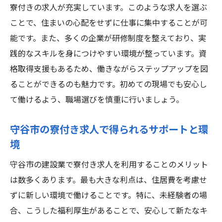
寮付きの求人が充実しています。このような求人を選ぶ
建設業での成長とキャリア形成のステップ
ことで、住まいの心配をせずに仕事に集中することが可
守谷市は働きやすい環境なのか？実際の声
能です。また、多くの企業が研修制度を整えており、実
未経験者が成功するための心構えと準備
践的なスキルを身につけやすい環境が整っています。資
寮付き求人で安心して建設業にチャレンジ
格取得支援もあるため、働きながらステップアップを図
寮付き求人が提供する安心感と利便性
ることができるのも魅力です。初めての現場でも安心し
て働けるよう、職場選びを慎重に行いましょう。
守谷市の建設業における寮生活の実態
通勤時間を削減して生産性を高める方法
守谷市の寮付き求人で得られるサポートと環
寮生活での生活費を抑えるコツとアイデア
境
建設業における仕事とプライベートの両立
守谷市の建設業で寮付き求人を利用することのメリット
寮付き求人が提供するコミュニティの力
は数多くあります。最も大きな利点は、住居費を考慮せ
守谷市の建設業で経験ゼロからキャリアを築く
ずに新しい環境で働けることです。特に、未経験者の場
方法
合、こうした福利厚生があることで、安心して新たなキ
未経験からキャリアを作るための基本ステ