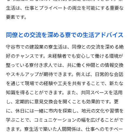
ト
生活は、仕事とプライベートの両立を可能にする重要な
守谷市の建設業求人の特徴を理解する
要素です。
寮生活を考慮した求人選びのコツ
同僚との交流を深める寮での生活アドバイス
未経験者でも安心して働ける職場の条件
守谷市での建設業の寮生活は、同僚との交流を深める絶
実際の求人情報をチェックする際の注意点
好のチャンスです。未経験者でも安心して働ける環境が
守谷市での暮らしを楽しむための情報
整っている寮付き求人では、共に働く仲間との情報交換
守谷市で建設業未経験者が成功するためのステ
やスキルアップが期待できます。例えば、日常的な会話
ップ
を通じて現場での経験や工夫を共有することで、新たな
未経験からのスタートを成功させる心構え
知識を得ることができます。また、共同スペースを活用
守谷市での建設業の実際の仕事内容
し、定期的に意見交換会を開くことも効果的です。更
寮付き求人での生活を充実させる方法
に、休日には一緒に市内を探索し、地元の文化や習慣を
働きながら学ぶための効率的なアプローチ
学ぶことで、コミュニケーションの幅を広げることがで
きます。寮生活で築いた人間関係は、仕事へのモチベー
守谷市の建設業での成長を支える要素