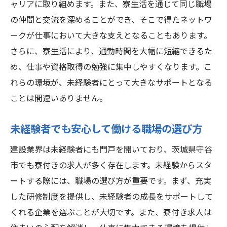
ャリアに取り組めます。また、寮生活を通じて同じ職場
ップ
の仲間と交流を深めることができ、そこで得たネットワ
守谷市の建設業界での学びと実践の場
ークが仕事において大きな支えとなることもあります。
ゼロからのスタートを支える寮付き環境の
さらに、寮生活により、通勤時間を大幅に短縮できるた
魅力
め、仕事や資格取得の勉強に集中しやすくなります。こ
れらの環境が、未経験者にとって大きなサポートとなる
チームワークを育む現場での実践的な経験
ことは間違いありません。
キャリアアップを目指すためのスキル習得
法
未経験者でも安心して働ける職場の選び方
守谷市での生活がもたらす仕事への影響
建設業界は未経験者にも門戸を開いており、茨城県守谷
未経験でも安心建設業の寮付き求人で新たな一
市でも寮付きの求人が多く存在します。未経験からスタ
歩
ートする際には、職場の選び方が重要です。まず、充実
初心者に優しい求人が提供する安心感
した研修制度を提供し、未経験者の成長をサポートして
守谷市の寮付き求人での生活の始め方
くれる企業を選ぶことが大切です。また、寮付き求人は
寮の利便性を活かした効率的な働き方