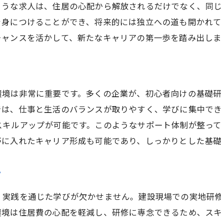
未経験者向けの充実した指導
ような求人は、住居の心配から解放されるだけでなく、同
職場での経験がもたらす成長
を身につけることができ、将来的には独立への道も開かれ
将来の独立に向けた支援体制
チャンスを活かして、新たなキャリアの第一歩を踏み出し
寮生活で築く人間関係の大切さ
スキルアップのチャンスを活かす
キャリアパスの選択肢を広げる
環境は非常に重要です。多くの企業が、初心者向けの基礎
では、仕事と生活のバランスが取りやすく、学びに集中で
スキルアップが可能です。このようなサポート体制が整っ
野に入れたキャリア形成も可能であり、しっかりとした基
プ
、実践を通じた学びが欠かせません。建設現場での実地研
環境は住居費の心配を軽減し、研修に専念できるため、ス