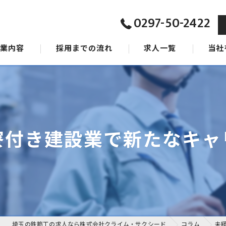
0297-50-2422
事業内容
採用までの流れ
求人一覧
当社
ジョン
東京の
タッフ
茨城の
千葉の
寮付き建設業で新たなキャ
女性
未経験
埼玉の鉄筋工の求人なら株式会社クライム・サクシード
コラム
未