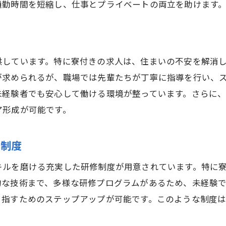
通勤時間を短縮し、仕事とプライベートの両立を助けます
将来の独立を見据えたキャリア形成
初めての建設業も安心！寮付きで暮らしと仕事の両立を実
未経験者でも安心のサポート体制
供しています。特に寮付きの求人は、住まいの不安を解消
仕事と生活を両立する寮の役割
が求められるが、職場では先輩たちが丁寧に指導を行い、
日常生活を支える充実した設備
未経験者でも安心して働ける環境が整っています。さらに
職場で得られる実践的な経験
ア形成が可能です。
将来の独立に向けたスキル習得
仲間との交流が生む絆と成長
修制度
建設業未経験者歓迎！寮付き求人で新たなキャリアをスタ
キルを磨ける充実した研修制度が用意されています。特に
未経験からの就職成功へのステップ
的な技術まで、多様な研修プログラムがあるため、未経験
安心して働ける寮付きの魅力
目指すためのステップアップが可能です。このような制度
実践的なスキルを身につける場