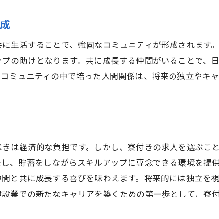
職場での学びと成長のチャンス
将来の独立を視野に入れた支援
形成
仲間と共に切磋琢磨する環境
共に生活することで、強固なコミュニティが形成されます
未経験からの挑戦！建設業界での寮付き生活と独立支援
ップの助けとなります。共に成長する仲間がいることで、
住まいの心配がいらない寮の利点
、コミュニティの中で培った人間関係は、将来の独立やキ
初心者でも安心して学べる研修制度
スキルアップを目指すための環境
独立への道を切り開くための支援策
仲間と共に働く楽しさとやりがい
べきは経済的な負担です。しかし、寮付きの求人を選ぶこ
多様な経験を積むことで視野が広がる
決し、貯蓄をしながらスキルアップに専念できる環境を提
寮付き建設業で働く醍醐味とスキルアップのステップ
仲間と共に成長する喜びを味わえます。将来的には独立を
寮完備がもたらす働きやすさ
建設業での新たなキャリアを築くための第一歩として、寮
未経験者に優しいサポート体制