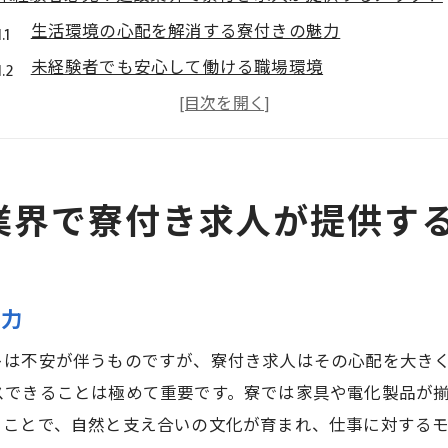
生活環境の心配を解消する寮付きの魅力
未経験者でも安心して働ける職場環境
キャリアアップを支援する充実の研修制度
仲間と共に成長するコミュニティの形成
初期費用を抑えた経済的メリット
業界で寮付き求人が提供す
寮での生活がもたらす安心感
寮完備で未経験から始める建設業の魅力を探る
新しいキャリアを始める絶好のチャンス
魅力
建設業の基礎を学ぶ丁寧なサポート
実践を通じたスキルアップのステップ
トは不安が伴うものですが、寮付き求人はその心配を大き
寮生活で得られる安心と快適さ
スできることは極めて重要です。寮では家具や電化製品が
ることで、自然と支え合いの文化が育まれ、仕事に対する
職場と住まいが近いことの利便性