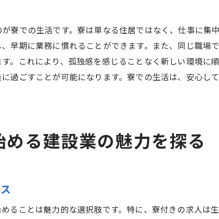
キャリア形成を後押しする環境
実践的なスキルを習得する機会
のが寮での生活です。寮は単なる住居ではなく、仕事に集
将来の独立に向けた準備
し、早期に業務に慣れることができます。また、同じ職場
ます。これにより、孤独感を感じることなく新しい環境に
仲間との交流が成長の鍵
義に過ごすことが可能になります。寮での生活は、安心し
建設業未経験者におすすめ！寮付き求人で安心スタート
未経験でも安心の就職サポート
寮がもたらす安心の住環境
基礎から学べる研修制度の魅力
始める建設業の魅力を探る
仕事を通じた自己成長の実現
独立を見据えたキャリアパス
仕事と生活を両立する秘訣
ンス
独立を視野に！建設業界で未経験からのキャリア構築
始めることは魅力的な選択肢です。特に、寮付きの求人は