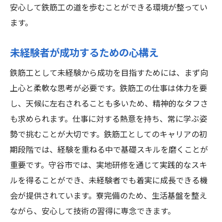
仕事と地域コミュニティとの関係
安心して鉄筋工の道を歩むことができる環境が整ってい
未経験者が直面する可能性のある課題
ます。
生活費と給与のバランス
未経験者が成功するための心構え
鉄筋工として働くことのやりがい
寮完備で安心！未経験者をサポートする鉄筋工
鉄筋工として未経験から成功を目指すためには、まず向
の求人情報
上心と柔軟な思考が必要です。鉄筋工の仕事は体力を要
し、天候に左右されることも多いため、精神的なタフさ
未経験者向けのサポート体制
も求められます。仕事に対する熱意を持ち、常に学ぶ姿
守谷市での求人情報の得方
勢で挑むことが大切です。鉄筋工としてのキャリアの初
転職前に知っておくべき重要ポイント
期段階では、経験を重ねる中で基礎スキルを磨くことが
求人に応募する際の注意点
重要です。守谷市では、実地研修を通じて実践的なスキ
経験を積むための効果的な方法
ルを得ることができ、未経験者でも着実に成長できる機
守谷市での求人選びのポイント
会が提供されています。寮完備のため、生活基盤を整え
鉄筋工になる第一歩！守谷市での未経験者向け
ながら、安心して技術の習得に専念できます。