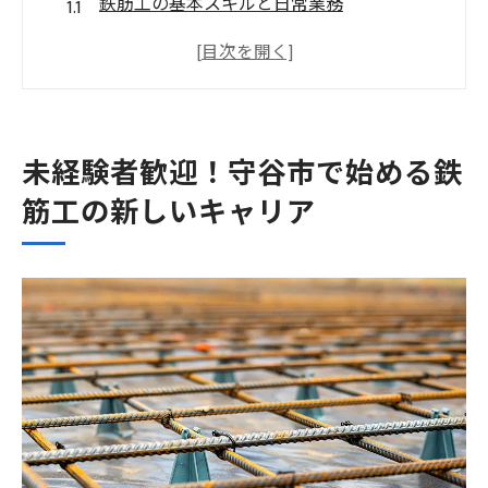
鉄筋工の基本スキルと日常業務
未経験者が成功するための心構え
守谷市での鉄筋工求人情報の探し方
鉄筋工としてのキャリアアップの可能性
守谷市で働くメリットと地域環境
未経験者歓迎！守谷市で始める鉄
未経験者が知っておくべき安全対策
筋工の新しいキャリア
安定した住まいと仕事を確保する寮完備の鉄筋
工募集
寮完備の鉄筋工求人の魅力
守谷市の生活環境と交通アクセス
寮完備のメリットと入居条件
仕事と生活のバランスを保つ方法
求人条件と給与の詳細