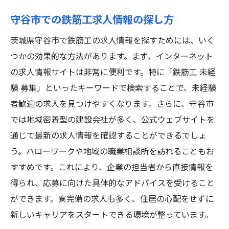
募集の詳細
守谷市での鉄筋工求人情報の探し方
募集要項の確認と応募手順
未経験者が持つべき心構え
茨城県守谷市で鉄筋工の求人情報を探すためには、いく
研修制度とキャリアサポート
つかの効果的な方法があります。まず、インターネット
の求人情報サイトは非常に便利です。特に「鉄筋工 未経
応募者に求められる基本条件
験 募集」といったキーワードで検索することで、未経験
寮生活での注意事項
者歓迎の求人を見つけやすくなります。さらに、守谷市
守谷市での生活費と給与の比較
では地域密着型の建設会社が多く、公式ウェブサイトを
守谷市で鉄筋工としての新生活を始めるための
通じて最新の求人情報を確認することができるでしょ
ポイント
う。ハローワークや地域の職業相談所を訪れることもお
新しい環境への適応方法
すすめです。これにより、企業の担当者から直接情報を
守谷市での地域生活の利点
得られ、応募に向けた具体的なアドバイスを受けること
地元の文化とコミュニティに溶け込む
ができます。寮完備の求人も多く、住居の心配をせずに
新しいキャリアをスタートできる環境が整っています。
鉄筋工としてのスキルアップ方法