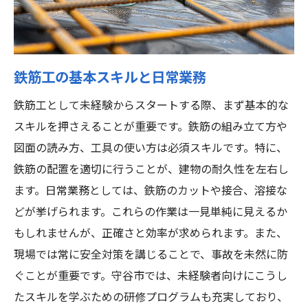
寮生活を快適に過ごすためのヒント
茨城県守谷市での鉄筋工としてのキャリアパス
を探る
キャリアパスの選択肢とその特徴
鉄筋工の基本スキルと日常業務
守谷市で成功する鉄筋工の条件
鉄筋工として未経験からスタートする際、まず基本的な
鉄筋工の昇進と資格取得の道
スキルを押さえることが重要です。鉄筋の組み立て方や
地域の建設プロジェクトと雇用機会
図面の読み方、工具の使い方は必須スキルです。特に、
鉄筋の配置を適切に行うことが、建物の耐久性を左右し
長期的な視点で見るキャリア計画
ます。日常業務としては、鉄筋のカットや接合、溶接な
成功した鉄筋工の実例とインタビュー
どが挙げられます。これらの作業は一見単純に見えるか
未経験から鉄筋工に挑戦！守谷市での生活と仕
もしれませんが、正確さと効率が求められます。また、
事の魅力
現場では常に安全対策を講じることで、事故を未然に防
鉄筋工としてスタートするためのステップ
ぐことが重要です。守谷市では、未経験者向けにこうし
守谷市の魅力的な生活環境
たスキルを学ぶための研修プログラムも充実しており、