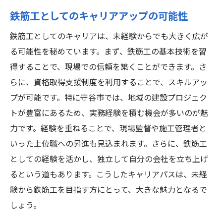
健康的な生活習慣の維持
鉄筋工としてのキャリアアップの可能性
地域のイベントとリクリエーション
鉄筋工としてのキャリアは、未経験からでも大きく広が
未経験でも安心！守谷市での鉄筋工の仕事環境
る可能性を秘めています。まず、鉄筋工の基本技術を習
と生活の利点
得することで、現場での信頼を築くことができます。さ
快適な生活環境の魅力
らに、資格取得支援制度を利用することで、スキルアッ
仕事環境での安全対策
プが可能です。特に守谷市では、地域の建設プロジェク
守谷市で利用できる公共サービス
トが豊富にあるため、実務経験を積む機会が多いのが魅
働きやすい労働環境の構築
力です。経験を重ねることで、現場監督や施工管理者と
未経験者が馴染みやすい職場文化
いった上位職への昇進も見込まれます。さらに、鉄筋工
守谷市での健康維持と医療サービス
としての経験を活かし、独立して自分の会社を立ち上げ
るという道もあります。こうしたキャリアパスは、未経
験から鉄筋工を目指す方にとって、大きな魅力となるで
しょう。