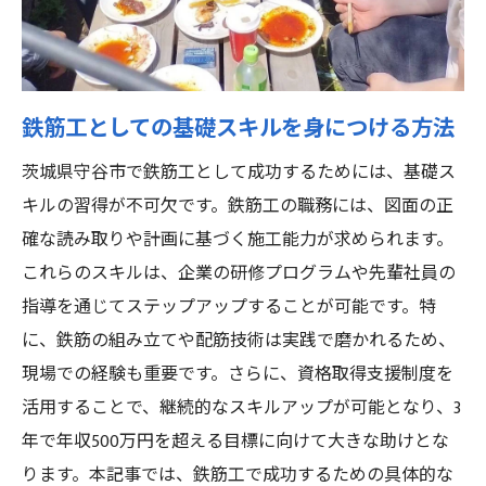
成功者に共通する鉄筋工の特長と資質
守谷市で鉄筋工として成功するための具体的な
スキルアップ方法
鉄筋工としての基礎スキルを身につける方法
技能向上のための地元の専門学校紹介
資格取得支援制度の活用法
茨城県守谷市で鉄筋工として成功するためには、基礎ス
キルの習得が不可欠です。鉄筋工の職務には、図面の正
実現可能なスキルアップの計画作成
確な読み取りや計画に基づく施工能力が求められます。
現場での実践的トレーニング方法
これらのスキルは、企業の研修プログラムや先輩社員の
最新技術を取り入れたスキルアップの事例
指導を通じてステップアップすることが可能です。特
オンライン学習を活用した自己研鑽
に、鉄筋の組み立てや配筋技術は実践で磨かれるため、
鉄筋工で成功をつかむ守谷市の求人情報と選び
現場での経験も重要です。さらに、資格取得支援制度を
方
活用することで、継続的なスキルアップが可能となり、3
理想の職場を見つけるための求人検索法
年で年収500万円を超える目標に向けて大きな助けとな
高収入を目指すための求人情報の見極め方
ります。本記事では、鉄筋工で成功するための具体的な