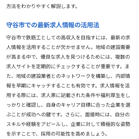
職場環境の確認ポイントとその重要性
方法をわかりやすく解説します。
未経験者歓迎求人の選び方と注意点
守谷市での最新求人情報の活用法
守谷市での就業における給与交渉術
守谷市で鉄筋工としての高収入を目指すには、最新の求
求人選びで失敗しないためのチェックリス
人情報を活用することが欠かせません。地域の建設需要
ト
が高まる中で、優良な求人を見つけるためには、複数の
茨城県守谷市での鉄筋工業界の発展と将来性
求人サイトを定期的にチェックすることが重要です。ま
守谷市の建設業界の現状と今後の見通し
た、地域の建設業者とのネットワークを構築し、内部情
鉄筋工業界における技術革新の影響
報を早期にキャッチすることも有効です。求人情報を活
地域社会への貢献とその意義
用する際には、求人票に記載された条件や福利厚生をし
守谷市での鉄筋工の需要動向と将来性
っかりと確認し、自身のキャリア目標に合った企業を選
鉄筋工業界のトレンドとそれがもたらす機
ぶことが成功への鍵です。さらに、面接時には、自分の
会
スキルや経験をアピールし、企業に対して積極的な姿勢
守谷市での持続可能な鉄筋工キャリアプラ
を示すことで、採用の可能性を高めましょう。