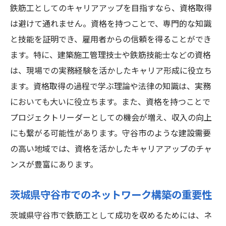
法
鉄筋工としてのキャリアアップを目指すなら、資格取得
地域資源を最大限に活用する戦略
は避けて通れません。資格を持つことで、専門的な知識
と技能を証明でき、雇用者からの信頼を得ることができ
守谷市でのキャリアを支える効果的なネッ
ます。特に、建築施工管理技士や鉄筋技能士などの資格
トワーキング
は、現場での実務経験を活かしたキャリア形成に役立ち
収入アップに必要な日々の自己啓発法
ます。資格取得の過程で学ぶ理論や法律の知識は、実務
成功事例から学ぶ具体的な行動計画
においても大いに役立ちます。また、資格を持つことで
プロジェクトリーダーとしての機会が増え、収入の向上
にも繋がる可能性があります。守谷市のような建設需要
の高い地域では、資格を活かしたキャリアアップのチャ
ンスが豊富にあります。
茨城県守谷市でのネットワーク構築の重要性
茨城県守谷市で鉄筋工として成功を収めるためには、ネ