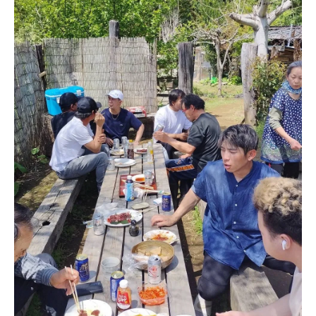
鉄筋工としてのライフスタイルと収入のバ
ランス
高収入を目指すための継続的なスキル向上
策
守谷市の建設プロジェクトによる成長機会
3年で年収500万円を超える鉄筋工の成功ストー
リー
成功者の具体的な経験談とその教訓
年収500万円を達成するための具体的な目標
設定
守谷市の成功事例から学ぶ経営戦略
現場でのスキル活用と収入向上の関係
成功するためのメンタルケアとその重要性