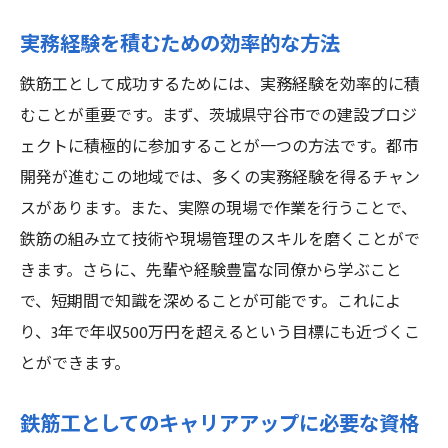
ン
実務経験を積むための効率的な方法
守谷市を拠点に鉄筋工で高収入を目指す理由と
その秘訣
鉄筋工として成功するためには、実務経験を効率的に積
守谷市を選ぶべき理由とその魅力
むことが重要です。まず、茨城県守谷市での建設プロジ
ェクトに積極的に参加することが一つの方法です。都市
高収入を得るための地域特性の活用法
開発が進むこの地域では、多くの実務経験を得るチャン
地元でのキャリア形成の利点
スがあります。また、実際の現場で作業を行うことで、
秘訣：守谷市での人脈作りとその効果
鉄筋の組み立て技術や現場管理のスキルを磨くことがで
地域資源を活用した収入増加戦略
きます。さらに、先輩や経験豊富な同僚から学ぶこと
守谷市での成功者に学ぶ収入向上の具体策
で、短期間で知識を深めることが可能です。これによ
鉄筋工で成功したい人必見守谷市で年収500万円
り、3年で年収500万円を超えるという目標にも近づくこ
を超える方法
とができます。
成功へのロードマップとその構築法
鉄筋工としてのキャリアアップに必要な資格
収入を飛躍的に向上させるための実践的手