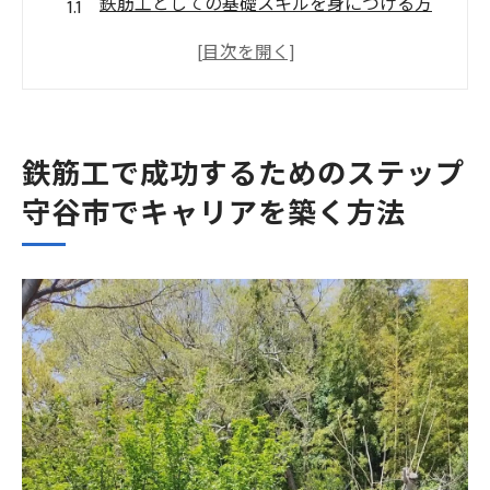
鉄筋工としての基礎スキルを身につける方
法
守谷市での最新求人情報の活用法
実務経験を積むための効率的な方法
鉄筋工としてのキャリアアップに必要な資
鉄筋工で成功するためのステップ
格
守谷市でキャリアを築く方法
茨城県守谷市でのネットワーク構築の重要
性
成功への第一歩としての職場選びのポイン
ト
茨城県守谷市での鉄筋工の魅力と高収入への道
守谷市が鉄筋工に選ばれる理由とは
高収入を実現するための市場の分析
茨城県の魅力ある労働環境とその活用