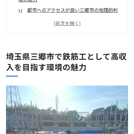
境の魅力
都市へのアクセスが良い三郷市の地理的利
点
三郷市の建設プロジェクトが生む安定した
雇用
職場環境整備がもたらす働きやすさ
埼玉県三郷市で鉄筋工として高収
スキル向上のための充実した支援制度
入を目指す環境の魅力
三郷市企業の福利厚生の特徴
プライベートと仕事のバランスを考慮する
職場
三郷市で年収1000万円を狙う鉄筋工の職場環境
とは
高収入を目指すためのスキルアップ戦略
鉄筋工が求める働きやすい労働環境の条件