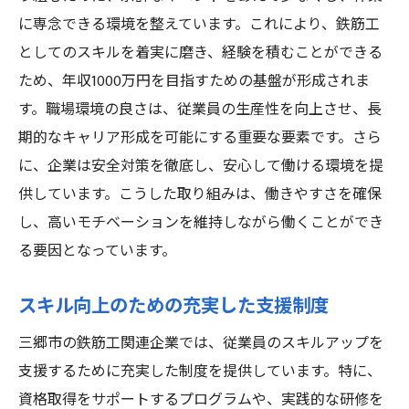
年収1000万を目指す三郷市の鉄筋工、環境整備
に専念できる環境を整えています。これにより、鉄筋工
のポイント
としてのスキルを着実に磨き、経験を積むことができる
成長をサポートするための教育制度
ため、年収1000万円を目指すための基盤が形成されま
す。職場環境の良さは、従業員の生産性を向上させ、長
企業のサポート体制とその効果
期的なキャリア形成を可能にする重要な要素です。さら
チームワークを強化するための取り組み
に、企業は安全対策を徹底し、安心して働ける環境を提
職場の透明性を高めるコミュニケーション
供しています。こうした取り組みは、働きやすさを確保
職場改善に向けた継続的な努力
し、高いモチベーションを維持しながら働くことができ
効率的な業務プロセスの構築
る要因となっています。
三郷市で成功する鉄筋工のための職場環境の選
び方
スキル向上のための充実した支援制度
職場選びの重要なチェックポイント
三郷市の鉄筋工関連企業では、従業員のスキルアップを
三郷市の職場文化とその特徴
支援するために充実した制度を提供しています。特に、
働きがいのある職場環境の条件
資格取得をサポートするプログラムや、実践的な研修を