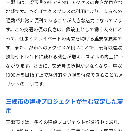
三郷市は、埼玉県の中でも特にアクセスの良さが目立つ
三郷市の建設プロジェクトで高収入を実現する
地域です。つくばエクスプレスの利用により、東京への
鉄筋工のキャリアパス
通勤が非常に便利であることが大きな魅力となっていま
プロジェクトに貢献することで得られる成
す。この交通の便の良さは、鉄筋工として働く人々にと
長
って、仕事とプライベートの両立を助ける重要な要素で
キャリアアップのための業務経験の活用法
す。また、都市へのアクセスが良いことで、最新の建設
鉄筋工としての専門性を磨く学びの場
技術やトレンドに触れる機会が増え、スキルの向上につ
ながります。さらに、交通費の負担が少なくなり、年収
プロジェクト管理スキルの習得方法
1000万を目指す上で経済的な負担を軽減できることもメ
人脈作りがキャリアに与える影響
リットの一つです。
成果を認められる評価制度の整備
鉄筋工が三郷市で年収1000万を得るための職場
三郷市の建設プロジェクトが生む安定した雇
環境の工夫
用
働きやすさを重視したオフィス環境の改善
三郷市では、多くの建設プロジェクトが進行中であり、
最新技術の導入がもたらす利便性