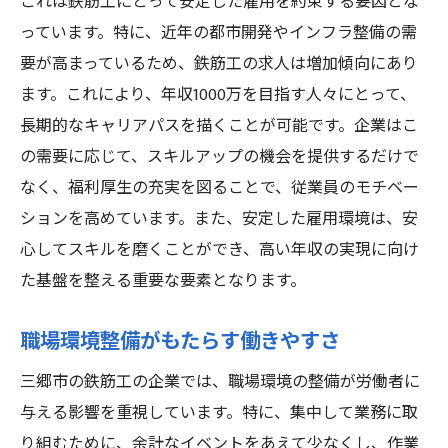
これは鉄筋工にとって安定した雇用を約束する要因とな
ワークライフバランスを考慮した勤務形態
っています。特に、近年の都市開発やインフラ整備の需
社員の意欲を引き出すインセンティブ制度
要が高まっているため、鉄筋工の求人は増加傾向にあり
効率的なコミュニケーション手段の導入
ます。これにより、年収1000万を目指す人々にとって、
長期的なキャリア形成を支援する制度
長期的なキャリアパスを描くことが可能です。企業はこ
の需要に応じて、スキルアップの機会を提供するだけで
集中してスキルを磨く三郷市の鉄筋工職場環境
なく、福利厚生の充実を図ることで、従業員のモチベー
の秘密
ションを高めています。また、安定した雇用環境は、安
集中力を高めるための作業環境
心してスキルを磨くことができ、高い年収の実現に向け
スキル向上につながるトレーニングプログ
た基盤を整える重要な要素となります。
ラム
自主的な成長を促す企業文化
職場環境整備がもたらす働きやすさ
職場内でのフィードバックシステムの活用
三郷市の鉄筋工の企業では、職場環境の整備が労働者に
新しい技術への適応とその支援体制
与える影響を重視しています。特に、集中して業務に取
メンター制度による成長の加速
り組むために、余計なイベントをあえて少なくし、作業