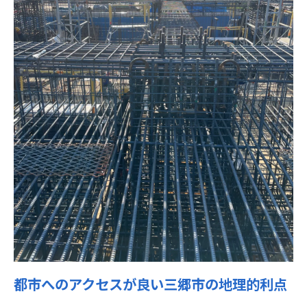
生産性を高めるための職場の工夫
自己成長を促すための職場文化
イベントを少なくすることのメリット
職場の安全対策とその効果
鉄筋工の需要が高まる三郷市で年収1000万を達
成するために
三郷市での鉄筋工需要の背景
高収入を狙うための資格取得の重要性
効果的なキャリアプランニングの方法
建設業界のトレンドを読む
労働環境が収入に与える影響
地域との関係性がもたらすビジネスチャン
都市へのアクセスが良い三郷市の地理的利点
ス