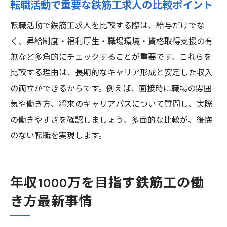
転職活動で重要な鉄筋工求人の比較ポイント
経験が活かせる鉄筋工求人で収入を伸ばす
転職活動で鉄筋工求人を比較する際は、給与だけでな
方法
く、昇給制度・福利厚生・職場環境・資格取得支援の有
鉄筋工で経験者が満足する職場選びの工夫
無など多角的にチェックすることが重要です。これらを
経験者だからこそ分かる鉄筋工高年収求人
比較する理由は、長期的なキャリア形成と安定した収入
の特徴
の両立ができるからです。例えば、面接時に職場の雰囲
安心して働ける職場選びと鉄筋工で年収1000万
気や働き方、将来のキャリアパスについて質問し、実際
への道
の働きやすさを確認しましょう。多面的な比較が、後悔
鉄筋工年収1000万を目指す安心職場の選び
のない転職を実現します。
方
働きやすい鉄筋工求人の環境や福利厚生に
年収1000万を目指す鉄筋工の働
ついて
き方最新事情
長く続けられる鉄筋工の職場で年収アップ
実現