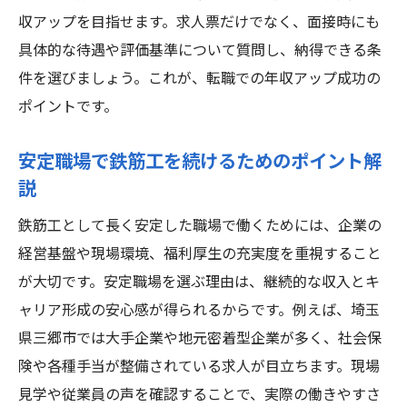
鉄筋工の仕事に未経験者が挑戦する際の魅
収アップを目指せます。求人票だけでなく、面接時にも
力
具体的な待遇や評価基準について質問し、納得できる条
件を選びましょう。これが、転職での年収アップ成功の
鉄筋工未経験者向け求人に注目するメリッ
ポイントです。
ト
将来性が高い鉄筋工でキャリアを築く方法
安定職場で鉄筋工を続けるためのポイント解
未経験から収入アップを実現する鉄筋工の
説
道
鉄筋工として長く安定した職場で働くためには、企業の
鉄筋工年収1000万を未経験で叶えるポイン
経営基盤や現場環境、福利厚生の充実度を重視すること
ト
が大切です。安定職場を選ぶ理由は、継続的な収入とキ
三郷市の鉄筋工求人で実現するキャリアアップ
ャリア形成の安心感が得られるからです。例えば、埼玉
法
県三郷市では大手企業や地元密着型企業が多く、社会保
鉄筋工年収1000万へのキャリアアップ戦略
険や各種手当が整備されている求人が目立ちます。現場
三郷市で鉄筋工として成長できる環境とは
見学や従業員の声を確認することで、実際の働きやすさ