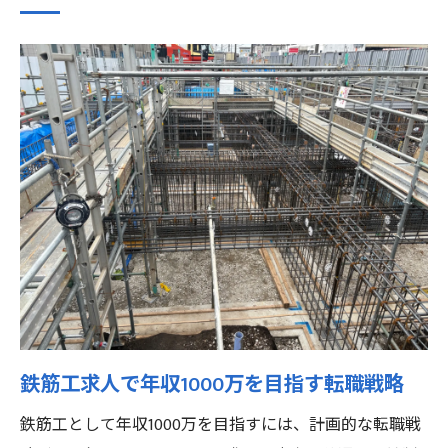
性
転職活動で重要な鉄筋工求人の比較ポイン
ト
年収1000万を目指す鉄筋工の働き方最新事情
年収1000万を狙う鉄筋工の働き方と秘訣
収入アップに直結する鉄筋工の勤務スタイ
ルとは
鉄筋工で年収1000万へ近づくスキルアップ
術
高年収を支える鉄筋工の最新現場事情を解
説
鉄筋工求人で年収1000万を目指す転職戦略
鉄筋工が満足する働き方を選ぶための視点
鉄筋工として年収1000万を目指すには、計画的な転職戦
年収1000万達成に必要な鉄筋工の自己管理