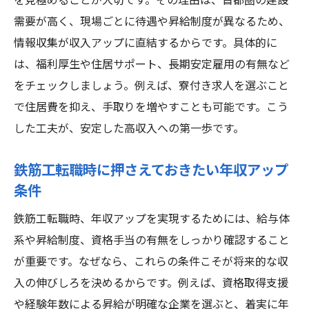
を見極めることが大切です。その理由は、首都圏の建設
高収入を狙うなら知っておきたい鉄筋工求人の
需要が高く、現場ごとに待遇や昇給制度が異なるため、
特徴
情報収集が収入アップに直結するからです。具体的に
は、福利厚生や住居サポート、長期安定雇用の有無など
鉄筋工年収1000万が狙える求人の見分け方
をチェックしましょう。例えば、寮付き求人を選ぶこと
高収入に直結する鉄筋工求人の特徴を紹介
で住居費を抑え、手取りを増やすことも可能です。こう
求人選びで注目すべき鉄筋工待遇ポイント
した工夫が、安定した高収入への第一歩です。
鉄筋工で収入を伸ばす現場の特徴と傾向
年収1000万を実現する鉄筋工の求人情報と
鉄筋工転職時に押さえておきたい年収アップ
は
条件
経験者必見！高年収求人の探し方と選び方
鉄筋工転職時、年収アップを実現するためには、給与体
未経験からでも挑戦できる鉄筋工の魅力と将来
系や昇給制度、資格手当の有無をしっかり確認すること
性
が重要です。なぜなら、これらの条件こそが将来的な収
未経験から鉄筋工で年収1000万は目指せる
入の伸びしろを決めるからです。例えば、資格取得支援
か
や経験年数による昇給が明確な企業を選ぶと、着実に年