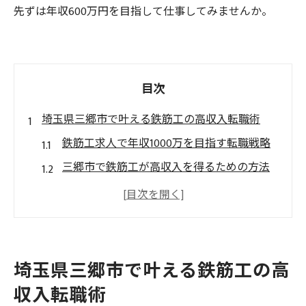
先ずは年収600万円を目指して仕事してみませんか。
目次
埼玉県三郷市で叶える鉄筋工の高収入転職術
鉄筋工求人で年収1000万を目指す転職戦略
三郷市で鉄筋工が高収入を得るための方法
とは
鉄筋工転職時に押さえておきたい年収アッ
プ条件
安定職場で鉄筋工を続けるためのポイント
埼玉県三郷市で叶える鉄筋工の高
解説
収入転職術
経験者優遇！鉄筋工年収1000万の実現可能