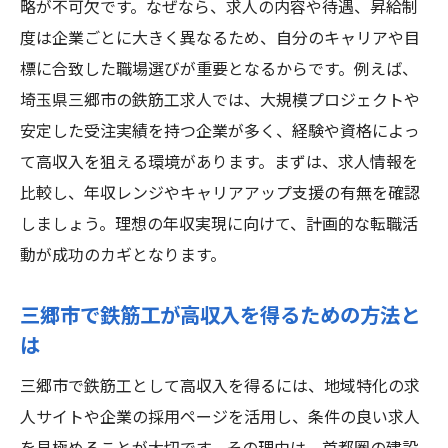
略が不可欠です。なぜなら、求人の内容や待遇、昇給制
法
度は企業ごとに大きく異なるため、自分のキャリアや目
鉄筋工として三郷市で安定職を選ぶポイント
標に合致した職場選びが重要となるからです。例えば、
安定した鉄筋工求人を選ぶための重要チェ
埼玉県三郷市の鉄筋工求人では、大規模プロジェクトや
ック項目
安定した受注実績を持つ企業が多く、経験や資格によっ
三郷市で見つかる長期安定の鉄筋工求人と
て高収入を狙える環境があります。まずは、求人情報を
は
比較し、年収レンジやキャリアアップ支援の有無を確認
鉄筋工で安心して働くための職場環境の見
しましょう。理想の年収実現に向けて、計画的な転職活
極め方
動が成功のカギとなります。
安定職で年収1000万を目指すために必要な
条件
三郷市で鉄筋工が高収入を得るための方法と
は
鉄筋工で安定就業を実現するスキルと資格
取得
三郷市で鉄筋工として高収入を得るには、地域特化の求
失敗しない鉄筋工求人選びのコツを徹底解
人サイトや企業の採用ページを活用し、条件の良い求人
説