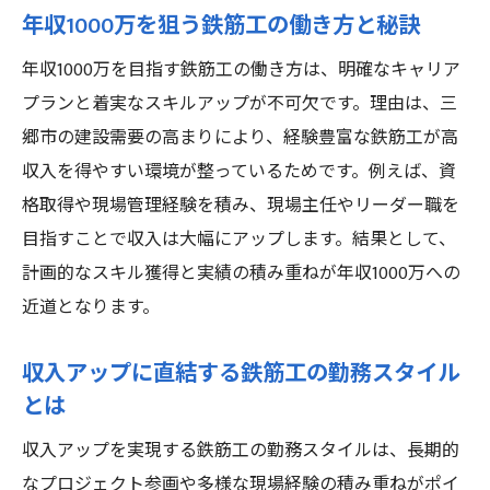
鉄筋工で収入と働きやすさを両立するポイ
年収1000万を狙う鉄筋工の働き方と秘訣
ント
年収1000万を目指す鉄筋工の働き方は、明確なキャリア
年収1000万を目指す鉄筋工に求められる条
プランと着実なスキルアップが不可欠です。理由は、三
件
郷市の建設需要の高まりにより、経験豊富な鉄筋工が高
安心して挑戦できる鉄筋工求人選びの秘訣
収入を得やすい環境が整っているためです。例えば、資
格取得や現場管理経験を積み、現場主任やリーダー職を
目指すことで収入は大幅にアップします。結果として、
計画的なスキル獲得と実績の積み重ねが年収1000万への
近道となります。
収入アップに直結する鉄筋工の勤務スタイル
とは
収入アップを実現する鉄筋工の勤務スタイルは、長期的
なプロジェクト参画や多様な現場経験の積み重ねがポイ