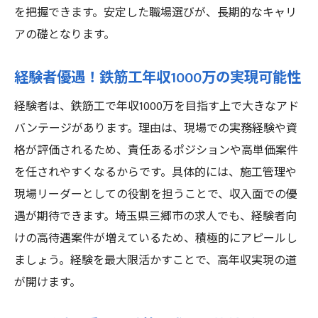
資格取得が鉄筋工年収アップに与える影響
を把握できます。安定した職場選びが、長期的なキャリ
鉄筋工でキャリアアップするための実践法
アの礎となります。
年収1000万を達成する鉄筋工の成長ステッ
経験者優遇！鉄筋工年収1000万の実現可能性
プ
三郷市の鉄筋工求人で得られる昇給チャン
経験者は、鉄筋工で年収1000万を目指す上で大きなアド
ス
バンテージがあります。理由は、現場での実務経験や資
経験者が語る年収アップの鉄筋工求人選びのコ
格が評価されるため、責任あるポジションや高単価案件
ツ
を任されやすくなるからです。具体的には、施工管理や
現場リーダーとしての役割を担うことで、収入面での優
経験者が明かす鉄筋工年収1000万求人の選
遇が期待できます。埼玉県三郷市の求人でも、経験者向
択基準
けの高待遇案件が増えているため、積極的にアピールし
鉄筋工経験者が高収入を得るための転職ポ
ましょう。経験を最大限活かすことで、高年収実現の道
イント
が開けます。
年収アップを狙う鉄筋工求人の見極め方を
伝授