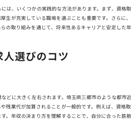
未経験歓迎鉄筋工求人の年収の傾向とは
るには、いくつかの実践的な方法があります。まず、資格
鉄筋求人で未経験者が年収を伸ばすポイント
利厚生が充実している職場を選ぶことも重要です。さらに
未経験者歓迎求人が年収に有利な理由解説
れらの取り組みを通じて、将来性あるキャリアと安定した
鉄筋求人で未経験者が重宝される背景と年収
未経験者向け鉄筋求人の年収アップ事例
求人選びのコツ
三郷市で正社員鉄筋工を目指すポイント
正社員鉄筋求人で安定年収を目指す方法
三郷市鉄筋求人で正社員を目指す年収戦略
鉄筋工正社員求人の年収アップ条件とは
模などに大きく左右されます。埼玉県三郷市のような都市
正社員鉄筋求人の年収と働きやすさの関係
当や残業代が加算されることが一般的です。例えば、資格
年収面で選ぶ三郷市鉄筋工正社員求人
ます。年収の決まり方を理解することで、自分に合った鉄
正社員鉄筋求人で年収安定を実現するには