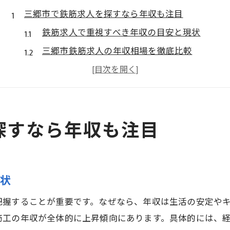
三郷市で鉄筋求人を探すなら年収も注目
鉄筋求人で重視すべき年収の目安と現状
三郷市鉄筋求人の年収相場を徹底比較
未経験でも鉄筋求人は年収アップ可能か
年収で選ぶ三郷市の鉄筋求人の特徴とは
鉄筋求人を探す際の年収交渉のポイント
探すなら年収も注目
三郷市の鉄筋求人で安定年収を得る方法
鉄筋工の年収実態と求人選びのコツ
鉄筋工求人の年収実態とその決まり方
現状
年収で差がつく鉄筋求人の見極め方
鉄筋求人選びで失敗しない年収確認術
把握することが重要です。なぜなら、年収は生活の安定や
未経験から高年収を目指せる鉄筋工求人
筋工の年収が全体的に上昇傾向にあります。具体的には、