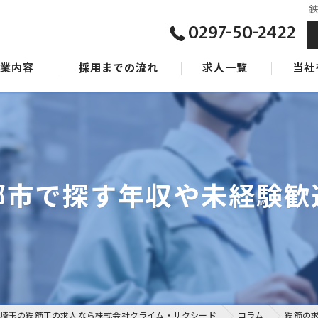
0297-50-2422
事業内容
採用までの流れ
求人一覧
当社
ジョン
東京の
タッフ
茨城の
千葉の
郷市で探す年収や未経験歓
女性
未経験
埼玉の鉄筋工の求人なら株式会社クライム・サクシード
コラム
鉄筋の