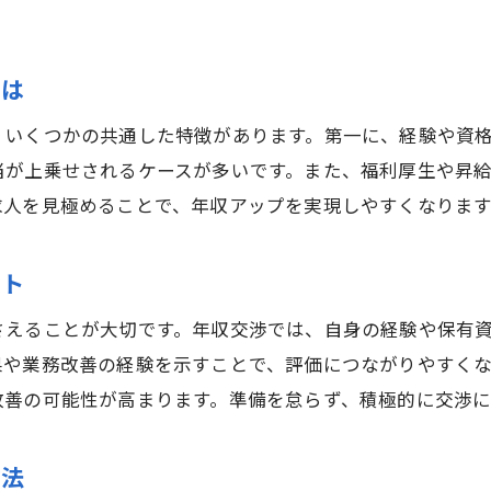
鉄筋求人で安定雇用と年収を手に入れる秘訣
年収と安定性で選ぶ三郷市鉄筋求人の特徴
とは
鉄筋求人の安定雇用に必要な条件と年収
、いくつかの共通した特徴があります。第一に、経験や資
年収アップを狙う鉄筋求人の選び方
当が上乗せされるケースが多いです。また、福利厚生や昇
年収アップが叶う鉄筋求人の選択基準
求人を見極めることで、年収アップを実現しやすくなります
鉄筋求人で年収を伸ばす転職成功のコツ
鉄筋求人選びで年収アップを実現する方法
ント
未経験からでも年収を上げる鉄筋求人活用術
さえることが大切です。年収交渉では、自身の経験や保有
鉄筋工求人で年収アップを目指す際の注意点
果や業務改善の経験を示すことで、評価につながりやすく
年収アップ重視の鉄筋求人情報の探し方
改善の可能性が高まります。準備を怠らず、積極的に交渉
鉄筋求人における未経験者歓迎の理由
鉄筋求人が未経験者歓迎の理由と年収事情
方法