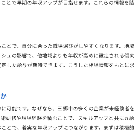
ることで早期の年収アップが目指せます。これらの情報を
鉄筋求人の年収アップに役立つコツ紹介
。
求人票で押さえるべき年収情報のポイント
未経験から始める鉄筋求人の魅力とは
較
未経験歓迎鉄筋求人の年収メリットとは
ることで、自分に合った職場選びがしやすくなります。地
鉄筋求人で未経験が得られる年収の実情
ッシュの影響で、他地域よりも年収が高めに設定される傾
未経験者が鉄筋求人で年収を上げる方法
安定した給与が期待できます。こうした相場情報をもとに
鉄筋工求人で未経験歓迎が多い理由解説
年収面で安心できる未経験向け鉄筋求人
未経験者向け鉄筋求人の年収交渉術
能か
安定雇用を目指す三郷市の鉄筋求人情報
分に可能です。なぜなら、三郷市の多くの企業が未経験者
鉄筋求人は安定雇用と年収が両立できる
技術研修や現場経験を積むことで、スキルアップと共に昇
三郷市鉄筋求人で長期安定年収を狙う方法
ぶことで、着実な年収アップにつながります。まずは積極
安定した年収を得る鉄筋求人のポイント