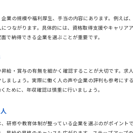
理想の年収を実現する鉄筋求人の秘訣
理想の年収を叶える鉄筋求人の選び方
、企業の規模や福利厚生、手当の内容にあります。例えば
鉄筋求人で年収実現に必要な行動とは
入につながります。具体的には、資格取得支援やキャリア
年収を最大化するための鉄筋求人活用術
収面で納得できる企業を選ぶことが重要です。
鉄筋工求人で理想年収を達成する条件
年収アップ実例から学ぶ鉄筋求人の選軸
術
鉄筋求人で年収と将来性を両立するコツ
や昇給・賞与の有無を細かく確認することが大切です。求
クしましょう。実際に働く人の声や企業の評判も参考にす
働くために、年収確認は慎重に行いましょう。
求人
、研修や教育体制が整っている企業を選ぶのがポイントで