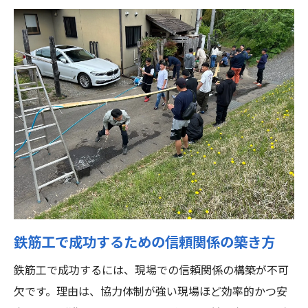
良好な人間関係が鉄筋工で成功を導く理由
鉄筋工で成功するには人間関係が重要な理
由
良好な人間関係が現場の鉄筋工に与える影
響
鉄筋工で成功した人が実践する交流のポイ
ント
守谷市で鉄筋工が働きやすい職場作りの要
素
職場の雰囲気と鉄筋工で成功するための秘
鉄筋工で成功するための信頼関係の築き方
訣
鉄筋工で成功するには、現場での信頼関係の構築が不可
人間関係の悩み解消が鉄筋工で成功を後押
欠です。理由は、協力体制が強い現場ほど効率的かつ安
し