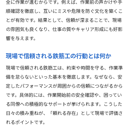
全に作業が進むからです。例えば、作業前の声かけや手
現場の雰囲気が鉄筋工の働きやすさを左右する
順確認を徹底し、互いにミスや危険を防ぐ文化を築くこ
鉄筋工で成功するために現場雰囲気が大切
とが有効です。結果として、信頼が深まることで、現場
な理由
の雰囲気も良くなり、仕事の質やキャリア形成にも好影
和やかな現場づくりが鉄筋工の成功を支え
響を与えます。
る
守谷市で鉄筋工が快適に働くための現場環
現場で信頼される鉄筋工の行動とは何か
境
現場で信頼される鉄筋工は、約束や時間を守る、作業準
現場の雰囲気改善が鉄筋工で成功へつなが
備を怠らないといった基本を徹底します。なぜなら、安
る
定したパフォーマンスが周囲からの信頼につながるから
鉄筋工として成功を目指す職場選びのコツ
です。具体的には、作業開始前の安全確認や、困ってい
コミュニケーションが現場雰囲気を左右す
る同僚への積極的なサポートが挙げられます。こうした
る
日々の積み重ねが、「頼れる存在」として現場で評価さ
鉄筋工で成功したいなら人間関係の工夫を
れるポイントです。