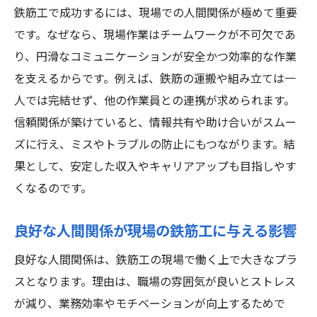
鉄筋工で成功するには、現場での人間関係が極めて重要
鉄筋工で成功し続けるための心の持ち方
です。なぜなら、現場作業はチームワークが不可欠であ
人間関係の悩みと向き合う鉄筋工の姿勢
り、円滑なコミュニケーションが安全かつ効率的な作業
安定収入を目指す鉄筋工の働き方と関係構築
を支えるからです。例えば、鉄筋の運搬や組み立ては一
鉄筋工で成功し安定収入を得る働き方とは
人では完結せず、他の作業員との連携が求められます。
人間関係が収入アップに直結する鉄筋工の
信頼関係が築けていると、情報共有や助け合いがスムー
実例
ズに行え、ミスやトラブルの防止にもつながります。結
果として、安定した収入やキャリアアップも目指しやす
守谷市の鉄筋工が実践する安定した働き方
くなるのです。
成功する鉄筋工が重視する職場選びのポイ
ント
良好な人間関係が現場の鉄筋工に与える影響
鉄筋工で成功するための長期的な関係構築
良好な人間関係は、鉄筋工の現場で働く上で大きなプラ
術
スとなります。理由は、職場の雰囲気が良いとストレス
人間関係が鉄筋工の収入と働きやすさを左
が減り、業務効率やモチベーションが向上するためで
右