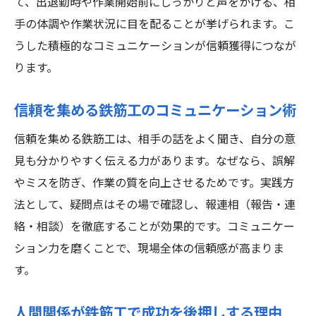
て、出退勤時や作業開始前にしっかりと声をかける、相
秘訣
手の体調や作業状況に目を配ることが挙げられます。こ
人間関係の強化が鉄筋工の資格取得にも役
うした積極的なコミュニケーションが信頼獲得につなが
立つ
ります。
鉄筋工で成功し続けるための成長ポイント
信頼を集める鉄筋工のコミュニケーション術
仲間との協力が鉄筋工のキャリア形成に直
結
信頼を集める鉄筋工は、相手の話をよく聞き、自分の意
茨城県守谷市の現場で人間関係を円滑に保つ方
見も分かりやすく伝える力があります。なぜなら、誤解
法
やミスを防ぎ、作業の質を向上させるためです。実践方
法として、疑問点はその場で確認し、報連相（報告・連
鉄筋工で成功を導く現場での円滑な関係構
絡・相談）を徹底することが効果的です。コミュニケー
築
ション力を磨くことで、現場全体の信頼感が高まりま
守谷市の現場で実践する会話や相談のテク
す。
ニック
鉄筋工が現場で信頼を得るコミュニケーシ
人間関係が鉄筋工で成功を後押しする理由