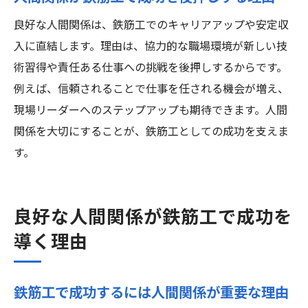
ョン法
良好な人間関係は、鉄筋工でのキャリアアップや安定収
人間関係のトラブルを防ぐ鉄筋工の心配り
入に直結します。理由は、協力的な職場環境が新しい技
現場での協力体制が鉄筋工で成功に繋がる
術習得や責任ある仕事への挑戦を後押しするからです。
理由
例えば、信頼されることで仕事を任される機会が増え、
鉄筋工で成功するための問題解決力の身に
現場リーダーへのステップアップも期待できます。人間
つけ方
関係を大切にすることが、鉄筋工としての成功を支えま
ストレス軽減と鉄筋工での成功を両立する考え
す。
方
鉄筋工で成功するためのストレス対処法
良好な人間関係が鉄筋工で成功を
人間関係ストレスを減らす鉄筋工の日常習
慣
導く理由
守谷市で鉄筋工が実践するリフレッシュ術
ストレス軽減が鉄筋工で成功を後押しする
鉄筋工で成功するには人間関係が重要な理由
理由