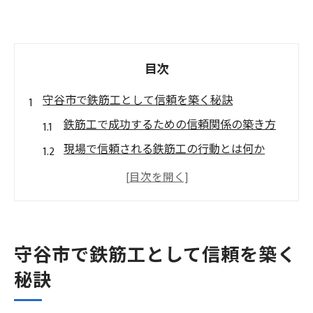
目次
守谷市で鉄筋工として信頼を築く秘訣
鉄筋工で成功するための信頼関係の築き方
現場で信頼される鉄筋工の行動とは何か
守谷市で鉄筋工が評価される人間関係の特
徴
鉄筋工で成功するための挨拶や気配りのコ
ツ
守谷市で鉄筋工として信頼を築く
信頼を集める鉄筋工のコミュニケーション
秘訣
術
人間関係が鉄筋工で成功を後押しする理由