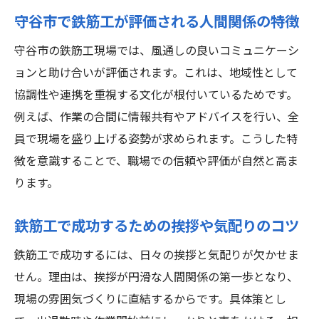
鉄筋工で成功したい人が意識すべき対人ス
守谷市で鉄筋工が評価される人間関係の特徴
キル
人間関係の工夫が鉄筋工で成功する近道に
守谷市の鉄筋工現場では、風通しの良いコミュニケーシ
ョンと助け合いが評価されます。これは、地域性として
守谷市で鉄筋工が実践する関係性の築き方
協調性や連携を重視する文化が根付いているためです。
成功する鉄筋工が取り入れる日常の工夫と
例えば、作業の合間に情報共有やアドバイスを行い、全
は
員で現場を盛り上げる姿勢が求められます。こうした特
鉄筋工で成功を目指すための声かけや配慮
徴を意識することで、職場での信頼や評価が自然と高ま
人間関係の悩みを解消する鉄筋工の心構え
ります。
人間関係を通じた鉄筋工のキャリアアップ術
鉄筋工で成功しキャリアアップする人間関
鉄筋工で成功するための挨拶や気配りのコツ
係の築き方
鉄筋工で成功するには、日々の挨拶と気配りが欠かせま
現場での信頼が鉄筋工の昇進を後押しする
せん。理由は、挨拶が円滑な人間関係の第一歩となり、
理由
現場の雰囲気づくりに直結するからです。具体策とし
守谷市の鉄筋工が実践するキャリア向上の