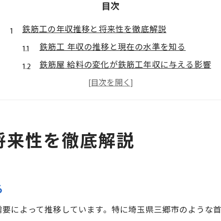
目次
鉄筋工の年収推移と将来性を徹底解説
鉄筋工 年収の推移と現在の水準を知る
鉄筋屋 給料の変化が鉄筋工年収に与える影響
鉄筋工 年収の将来展望と業界の動向を解説
鉄筋屋 底辺のイメージと年収の実際を考察
鉄筋工 年収アップのチャンスとリスクの特徴
将来性を徹底解説
鉄筋工 求人動向から見える年収の変化傾向
埼玉県三郷市で収入を伸ばす秘訣とは
鉄筋工 年収が三郷市で伸びる背景と職場環境
る
鉄筋屋 求人選びで見極める収入アップの要素
鉄筋工 年収向上に役立つ具体的な行動とは
需要によって推移しています。特に埼玉県三郷市のような