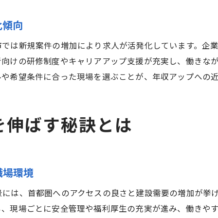
一人親方の鉄筋工 年収は安定しやすいのか
独立後の鉄筋屋 給料と収入アップの秘訣
化傾向
鉄筋工 年収と自営業のリスクとメリット
市では新規案件の増加により求人が活発化しています。企
一人親方の鉄筋工求人と収入の違いを探る
者向けの研修制度やキャリアアップ支援が充実し、働きな
鉄筋工 年収の変動要因と独立後の注意点
ルや希望条件に合った現場を選ぶことが、年収アップへの
成功する一人親方の鉄筋工 年収実例紹介
求人選びで差がつく鉄筋工のキャリア形成
を伸ばす秘訣とは
鉄筋工 年収に直結する求人選びのコツ
鉄筋屋 求人情報のチェックポイント解説
鉄筋工 年収を重視したキャリア設計の方法
職場環境
働きやすい職場が鉄筋工 年収に与える効果
景には、首都圏へのアクセスの良さと建設需要の増加が挙
鉄筋工 求人で見るべき福利厚生と年収の関係
も、現場ごとに安全管理や福利厚生の充実が進み、働きや
鉄筋屋 ガラ悪い現場を避ける求人選びの工夫