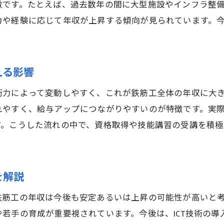
地元現場での経験が鉄筋工年収に与える影響
徴です。たとえば、過去数年の間に大型施設やインフラ整
力や経験に応じて年収が上昇する傾向が見られています。
三郷市の鉄筋屋 給料が全国と比べて高い理由
鉄筋工 年収を左右する働き方の選び方
年収アップを目指す鉄筋工の働き方戦略
える影響
鉄筋工 年収を上げるための効率的な働き方
術力によって変動しやすく、これが鉄筋工全体の年収に大
鉄筋屋 求人で注目すべき年収アップ条件
れやすく、給与アップにつながりやすいのが特徴です。実
現場ごとの鉄筋工 年収差と働き方の工夫
す。こうした流れの中で、資格取得や技能講習の受講を積
資格取得が鉄筋工 年収に与えるメリット
鉄筋屋 底辺の印象を覆す働き方のポイント
鉄筋工 年収アップを実現する転職戦略
を解説
鉄筋工 年収のリアルな現場事情を知る
鉄筋工の年収は今後も安定あるいは上昇の可能性が高いと
鉄筋工 年収の現場格差とその理由を解説
若手の育成が重要視されています。今後は、ICT技術の導
鉄筋屋 給料の実態と働きやすさの関係