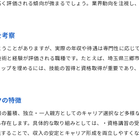
高く評価される傾向が強まるでしょう。業界動向を注視し
鉄筋工 ヤンキーの噂と年収の現実を比較
鉄筋屋 怖いと感じる現場の本当の姿
鉄筋工 年収と職場環境のリアルな関係性
を考察
現役鉄筋工が語る年収とやりがいの実情
とうことがありますが、実際の年収や待遇は専門性に応じ
収入を増やすための資格取得とスキル向上術
技術と経験が評価される職種です。たとえば、埼玉県三郷
鉄筋工 年収アップに有効な資格と選び方
ャップを埋めるには、技能の習得と資格取得が重要であり
スキル向上が鉄筋工 年収に直結する理由
鉄筋屋 求人で求められる資格の特徴を解説
資格取得で鉄筋工 年収がどう変わるか
クの特徴
現場経験と知識が鉄筋工 年収に与える影響
験の蓄積、独立・一人親方としてのキャリア選択など多様
独学で身に付く鉄筋工 年収向上の技術
も存在します。具体的な取り組みとしては、・資格講習の
一人親方として独立した場合の収入傾向
践することで、収入の安定とキャリア形成を両立しやすくな