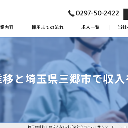
0297-50-2422
事業内容
採用までの流れ
求人一覧
当社
ジョン
東京の
タッフ
茨城の
千葉の
推移と埼玉県三郷市で収入
女性
未経験
埼玉の鉄筋工の求人なら株式会社クライム・サクシード
コ