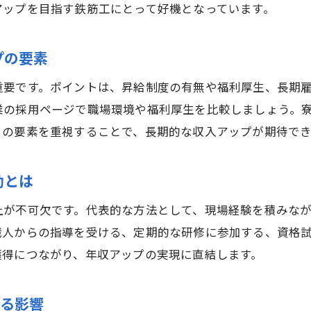
アップを目指す鉄筋工にとって好機となっています。
安定した年収を目指す鉄筋工の未来展望
鉄筋工 年収の安定と将来性を見極める方法
プの要素
建設業界の変化と鉄筋工 年収への影響分析
重要です。ポイントは、昇給制度の有無や福利厚生、長期
鉄筋屋 底辺というイメージと将来の収入予測
業の採用ページで職場環境や福利厚生を比較しましょう。
長期的に鉄筋工 年収を伸ばすための心得
らの要素を重視することで、長期的な収入アップが期待でき
次世代の鉄筋工 年収とキャリアの新潮流
鉄筋工 年収向上に役立つ継続的学びの重要性
動とは
上が不可欠です。代表的な方法として、現場経験を積みな
職人からの指導を受ける、定期的な研修に参加する、資格
獲得につながり、年収アップの実現に直結します。
える影響