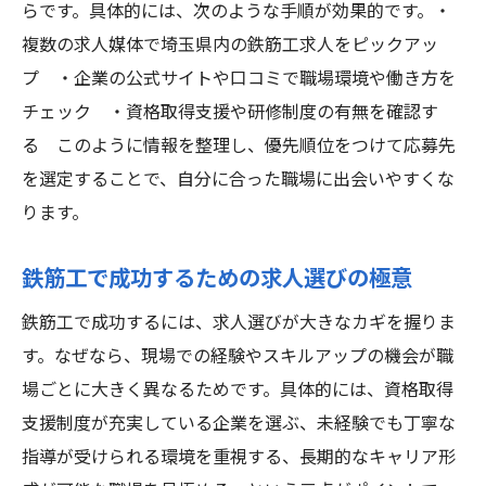
鉄筋工求人で安定収入を得るための条件
らです。具体的には、次のような手順が効果的です。・
待遇や福利厚生重視の鉄筋工探し術
複数の求人媒体で埼玉県内の鉄筋工求人をピックアッ
鉄筋工で成功を目指す福利厚生重視の求人
プ ・企業の公式サイトや口コミで職場環境や働き方を
選択
チェック ・資格取得支援や研修制度の有無を確認す
る このように情報を整理し、優先順位をつけて応募先
待遇が充実した鉄筋工求人を見極める方法
を選定することで、自分に合った職場に出会いやすくな
鉄筋工求人で重視すべき福利厚生のポイン
ります。
ト
鉄筋工で成功するための待遇比較のコツ
鉄筋工で成功するための求人選びの極意
安心できる福利厚生で鉄筋工に成功する方
鉄筋工で成功するには、求人選びが大きなカギを握りま
法
す。なぜなら、現場での経験やスキルアップの機会が職
鉄筋工でキャリアアップを実現する方法
場ごとに大きく異なるためです。具体的には、資格取得
鉄筋工で成功するキャリアアップの流れ
支援制度が充実している企業を選ぶ、未経験でも丁寧な
鉄筋工求人を活かしたキャリアアップ術
指導が受けられる環境を重視する、長期的なキャリア形
鉄筋工でステップアップするための実践法