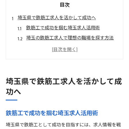
目次
埼玉県で鉄筋工求人を活かして成功へ
鉄筋工で成功を掴む埼玉求人活用術
埼玉の鉄筋工求人で理想の職場を探す方法
鉄筋工で成功するための求人選びの極意
埼玉県鉄筋工求人の特徴と活かし方
鉄筋工で成功へ導く求人の注目ポイント
鉄筋工で成功するための転職ポイント
埼玉県で鉄筋工求人を活かして成
鉄筋工で成功する転職活動の実践方法
功へ
未経験者が鉄筋工で成功する秘訣とは
鉄筋工で成功への転職ポイント徹底解説
鉄筋工で成功を掴む埼玉求人活用術
埼玉で鉄筋工転職に失敗しないコツ
埼玉県で鉄筋工として成功を目指すには、求人情報を戦
鉄筋工で成功を目指す転職準備の流れ