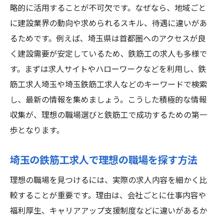
略的に活用することが不可欠です。なぜなら、地域ごと
未経験から始める埼玉の鉄筋工キャリア
に建設業界の動向や求められるスキル、待遇に違いがあ
未経験から鉄筋工で成功する第一歩とは
るためです。例えば、埼玉県は首都圏へのアクセスが良
鉄筋工求人で未経験からキャリア形成
く建設需要が安定しているため、鉄筋工の求人も多様で
未経験者が鉄筋工で成功するための準備
す。まずは求人サイトやハローワークなどを利用し、鉄
筋工求人埼玉や埼玉鉄筋工求人などのキーワードで検索
埼玉で鉄筋工を始める未経験者の心得
し、最新の情報を集めましょう。こうした積極的な情報
鉄筋工求人を活かした未経験からの成長術
収集が、理想の職場選びと鉄筋工で成功するための第一
安定収入を目指す鉄筋工求人の選び方
歩となります。
鉄筋工で成功し安定収入を得る求人の特徴
鉄筋工求人選びで安定収入を実現する方法
埼玉の鉄筋工求人で理想の職場を探す方法
安定した収入を叶える鉄筋工求人活用術
理想の職場を見つけるには、実際の求人内容を細かく比
鉄筋工で成功するための給与・賞与重視転
較することが重要です。理由は、会社ごとに仕事内容や
職
福利厚生、キャリアアップ支援制度などに違いがあるか