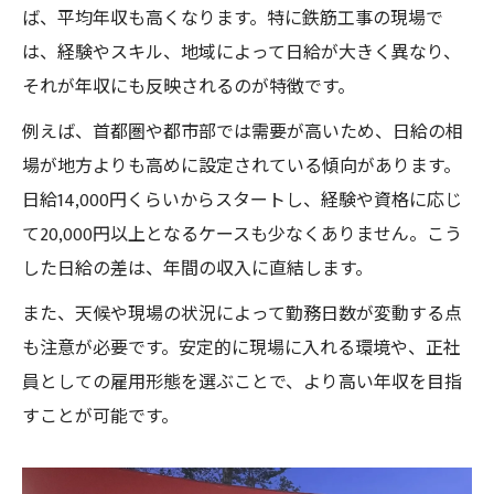
ば、平均年収も高くなります。特に鉄筋工事の現場で
現場で役立つ資格と年収の関係を解説
は、経験やスキル、地域によって日給が大きく異なり、
経験者が語る収入アップの道筋とは
それが年収にも反映されるのが特徴です。
鉄筋工の経験年数ごとの平均年収を比較
例えば、首都圏や都市部では需要が高いため、日給の相
収入アップに欠かせない現場経験の積み方
場が地方よりも高めに設定されている傾向があります。
経験者が実践した鉄筋工の年収向上法
日給14,000円くらいからスタートし、経験や資格に応じ
鉄筋工の平均年収を伸ばす転職や昇給事例
て20,000円以上となるケースも少なくありません。こう
長期的なキャリアで差がつく収入のポイン
した日給の差は、年間の収入に直結します。
ト
また、天候や現場の状況によって勤務日数が変動する点
未経験から目指す鉄筋工の年収ステップ
も注意が必要です。安定的に現場に入れる環境や、正社
未経験から鉄筋工で平均年収を目指す方法
員としての雇用形態を選ぶことで、より高い年収を目指
初心者が年収アップを実現する成長戦略
すことが可能です。
鉄筋工の現場で得られる経験と収入の変化
未経験者が知っておくべき収入アップのヒ