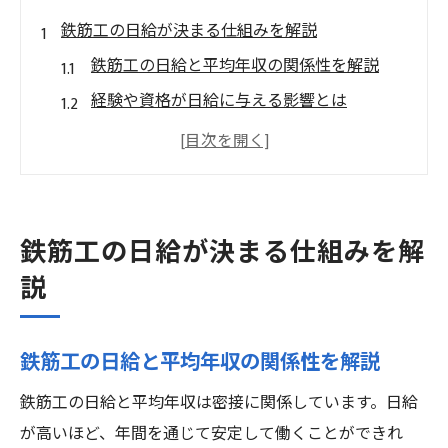
鉄筋工の日給が決まる仕組みを解説
鉄筋工の日給と平均年収の関係性を解説
経験や資格が日給に与える影響とは
鉄筋工の現場で求められる技術力と収入差
鉄筋工の平均年収と日給アップのポイント
実務経験が日給や平均年収に反映される理
由
鉄筋工の日給が決まる仕組みを解
資格で変わる鉄筋工の平均年収体験談
説
資格取得が鉄筋工の平均年収に与える影響
実際の体験談に学ぶ年収アップの秘訣
鉄筋工の日給と平均年収の関係性を解説
鉄筋工の資格ごとに異なる収入事例を紹介
鉄筋工の日給と平均年収は密接に関係しています。日給
資格なしと有資格者で平均年収はどう変わ
が高いほど、年間を通じて安定して働くことができれ
るか