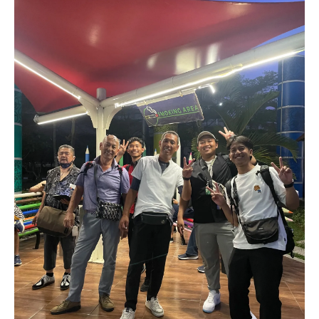
ント
鉄筋工の平均年収を意識したキャリア計画
鉄筋工に向いている人の特徴を紹介
鉄筋工に向いている人と平均年収の傾向
年収を高めるために必要な適性とは
鉄筋工で収入アップを狙う人の共通点
現場で評価される鉄筋工の人物像とは
適性とスキルが収入にどう影響するか
年収を高めるスキルと資格取得のコツ
鉄筋工の平均年収を伸ばすスキル習得法
資格取得で鉄筋工の収入が変わる理由
現場で役立つ技術と年収アップの関係