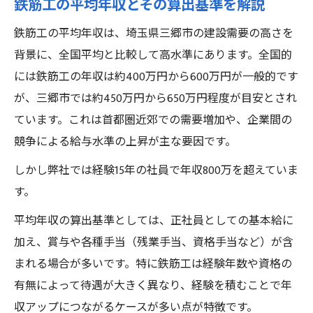
鉄筋工の平均年収とその算出基準を解説
土木工事現場で実感する収入の安定性
鉄筋工の平均年収は、埼玉県三郷市の建設需要の高さを
鉄筋工の給料と土木職全体の比較ポイント
背景に、全国平均と比較して高水準にあります。全国的
鉄筋工の年収アップに役立つ実践術
には鉄筋工の年収は約400万円から600万円が一般的です
鉄筋工として年収アップを目指すコツ
が、三郷市では約450万円から650万円程度が目安とされ
土木工事の現場で評価されるスキルとは
ています。これは首都圏近郊での需要増加や、企業間の
資格取得が鉄筋工の平均年収に与える影響
競争による給与水準の上昇が主な要因です。
実践したい年収アップの行動と習慣
しかし弊社では経験15年の社員で年収800万を超えていま
鉄筋工の転職で給料が上がる条件とは
す。
未経験者でも土木業界で稼げる理由
平均年収の算出基準としては、正社員としての基本給に
未経験でも鉄筋工で平均年収が狙える仕組
加え、賞与や各種手当（残業手当、資格手当など）が含
み
まれる場合が多いです。特に鉄筋工は経験年数や資格の
土木工事の現場が未経験者を歓迎する理由
有無によって待遇が大きく異なり、経験を積むことで年
収アップにつながるケースが多い点が特徴です。
研修制度とサポートで安定収入を実現