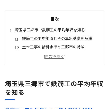
目次
埼玉県三郷市で鉄筋工の平均年収を知る
鉄筋工の平均年収とその算出基準を解説
土木工事の給料水準と三郷市の特徴
埼玉県三郷市で鉄筋工が高収入を得る理由
経験年数別の鉄筋工平均年収の違いとは
三郷市の土木工事と鉄筋工年収の現状分析
土木工事の給料相場や働き方の現実
埼玉県三郷市で鉄筋工の平均年収
土木工事の給料相場と鉄筋工の待遇差
を知る
三郷市で選ばれる働き方と平均年収の関係
鉄筋工の勤務条件と給料アップのポイント