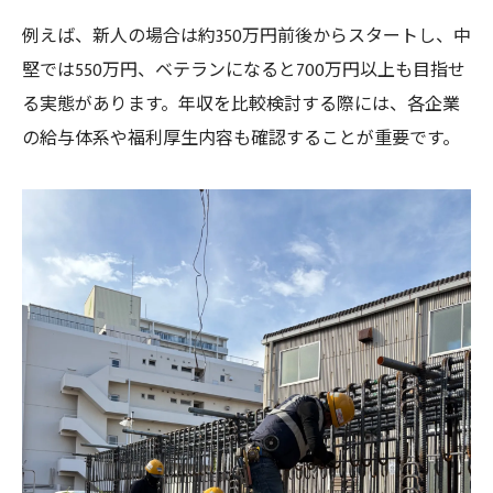
鉄筋工が未経験から成長するキャリアパス
例えば、新人の場合は約350万円前後からスタートし、中
堅では550万円、ベテランになると700万円以上も目指せ
未経験者に人気の土木工事職種と給料面
る実態があります。年収を比較検討する際には、各企業
福利厚生や休日が整う職種の選び方
の給与体系や福利厚生内容も確認することが重要です。
鉄筋工で重視すべき福利厚生の特徴とは
土木工事職種選びで休日制度が重要な理由
平均年収だけでなく待遇も比較したいポイ
ント
安心して働ける職場環境の見極め方
福利厚生が充実した鉄筋工求人の傾向
三郷市で鉄筋工を目指すメリットとは
三郷市で鉄筋工を選ぶと得られる特典とは
都市近郊ならではの土木工事需要と収入面
鉄筋工が活躍しやすい三郷市の労働環境