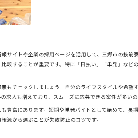
寮付き高収入求人が三郷市で注目される理由
三郷市で寮付き高収入鉄筋求人が選ばれる背景
鉄筋寮付き高収入案件の生活面での利点
方
日払い単発もOKな鉄筋寮付き求人の強み
高収入と住居確保を同時に叶える方法
情報サイトや企業の採用ページを活用して、三郷市の鉄筋
鉄筋寮付き高収入案件の安心サポート体制
く比較することが重要です。特に「日払い」「単発」など
副業や短期にも鉄筋バイトが選ばれるワケ
高収入鉄筋バイトが副業に最適な理由を解説
有無もチェックしましょう。自分のライフスタイルや希望
要の求人も増えており、スムーズに応募できる案件が多いの
単発鉄筋寮付き案件の柔軟な働き方が人気
日払い対応バイトで急な出費にも対応可能
人も豊富にあります。短期や単発バイトとして始めて、長
鉄筋寮付き高収入案件の短期求人ポイント
情報源から選ぶことが失敗防止のコツです。
副業・Wワークで選ぶ鉄筋バイトの魅力