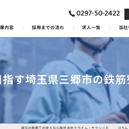
0297-50-2422
事業内容
採用までの流れ
求人一覧
当社
ジョン
東京の
タッフ
茨城の
千葉の
目指す埼玉県三郷市の鉄筋
女性
未経験
埼玉の鉄筋工の求人なら株式会社クライム・サクシード
コラム