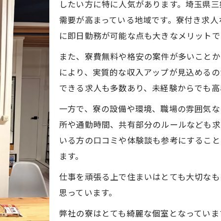
鉄筋寮付き高収入求人の安心な働き方とは
したい方に特に人気があります。埼玉県三
需要が高まっている地域です。寮付き求人
鉄筋工で高収入を目指すための寮付き案件
に即日勤務が可能な点も大きなメリットで
寮付き鉄筋工求人で高収入を得る秘訣を公開
鉄筋寮付き高収入案件の応募条件と流れ
また、寮費無料や格安の案件が多いことか
により、実質的な収入アップが見込めるの
未経験からでも鉄筋寮付き高収入を実現
できる求人も多数あり、未経験からでも高
三郷市で人気の寮付き鉄筋バイトの選び方
一方で、寮の設備や環境、職場の雰囲気な
鉄筋寮付き高収入求人で生活費を抑える方法
所や通勤時間、共有部分のルールなども求
高収入実現を支える三郷市鉄筋求人の選び方
いる方の口コミや体験談も参考にすること
鉄筋寮付き高収入案件選びの重要ポイント
ます。
日給高収入求人の信頼できる見極め方
仕事を頑張る上で住まいはとても大切なも
三郷市で鉄筋工寮付き求人を比較する方法
思っています。
寮付き高収入鉄筋案件で得られる福利厚生
弊社の寮はとても綺麗な個室となっていま
鉄筋寮付き求人で重視すべき条件とは