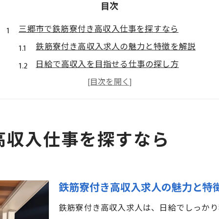
目次
三郷市で鉄筋寮付き高収入仕事を探すなら
鉄筋寮付き高収入求人の魅力と特徴を解説
日給で高収入を目指せる仕事の探し方
三郷市で鉄筋寮付き求人が人気の理由とは
鉄筋寮付き高収入案件の応募ポイント
日払い単発可の仕事が三郷市で注目される訳
高収入仕事を探すなら
日払い単発にも対応した鉄筋求人の魅力
日払い対応鉄筋求人で高収入を目指すコツ
単発バイトで鉄筋寮付き案件を選ぶメリット
鉄筋寮付き高収入求人の魅力と特
鉄筋寮付き高収入案件の即日勤務ポイント
三郷市で選べる単発鉄筋バイトの特徴紹介
鉄筋寮付き高収入求人は、日給でしっかり