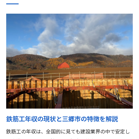
未経験者の鉄筋工年収のスタート事情
鉄筋工年収と初任給の関係性を解説
三郷市で初心者が鉄筋工年収を得る方法
鉄筋工年収アップに重要な現場経験とは
年収アップ目指す鉄筋工の働き方
鉄筋工年収を上げる働き方のポイント
スキルアップが鉄筋工年収にどう影響
鉄筋工年収アップに役立つ転職戦略
現場で評価される鉄筋工年収の向上法
働き方改革と鉄筋工年収の最新事情
埼玉県三郷市で未経験から始める鉄筋工
鉄筋工年収の現状と三郷市の特徴を解説
鉄筋工年収未経験者に三郷市は有利か
鉄筋工の年収は、全国的に見ても建設業界の中で安定し
未経験でも鉄筋工年収を伸ばす方法