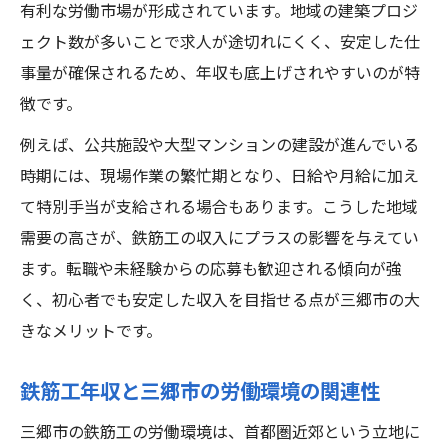
有利な労働市場が形成されています。地域の建築プロジ
収入変動リスクと鉄筋工年収の実情
ェクト数が多いことで求人が途切れにくく、安定した仕
鉄筋工年収アップを狙う独立のポイント
事量が確保されるため、年収も底上げされやすいのが特
徴です。
例えば、公共施設や大型マンションの建設が進んでいる
時期には、現場作業の繁忙期となり、日給や月給に加え
て特別手当が支給される場合もあります。こうした地域
需要の高さが、鉄筋工の収入にプラスの影響を与えてい
ます。転職や未経験からの応募も歓迎される傾向が強
く、初心者でも安定した収入を目指せる点が三郷市の大
きなメリットです。
鉄筋工年収と三郷市の労働環境の関連性
三郷市の鉄筋工の労働環境は、首都圏近郊という立地に