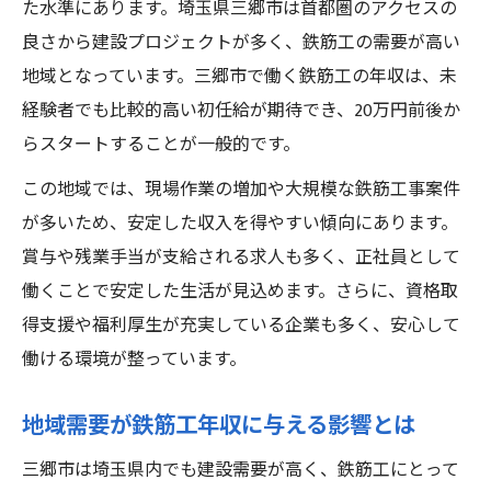
た水準にあります。埼玉県三郷市は首都圏のアクセスの
三郷市で鉄筋工年収を得るための準備
良さから建設プロジェクトが多く、鉄筋工の需要が高い
鉄筋工年収初心者が知るべき求人動向
地域となっています。三郷市で働く鉄筋工の年収は、未
未経験者に安心な鉄筋工年収安定の理由
経験者でも比較的高い初任給が期待でき、20万円前後か
資格取得が鉄筋工年収に与える影響
らスタートすることが一般的です。
資格取得で鉄筋工年収は本当に上がるか
この地域では、現場作業の増加や大規模な鉄筋工事案件
鉄筋工年収に直結するおすすめ資格とは
が多いため、安定した収入を得やすい傾向にあります。
資格が鉄筋工年収とキャリアに与える力
賞与や残業手当が支給される求人も多く、正社員として
鉄筋工年収アップに必要なスキルを解説
働くことで安定した生活が見込めます。さらに、資格取
現場で評価される資格と鉄筋工年収の関係
得支援や福利厚生が充実している企業も多く、安心して
働ける環境が整っています。
一人親方で独立した場合の収入展望
一人親方の鉄筋工年収はどう変わるか
地域需要が鉄筋工年収に与える影響とは
独立後の鉄筋工年収安定化の課題と対策
三郷市は埼玉県内でも建設需要が高く、鉄筋工にとって
鉄筋工年収と一人親方の働き方の違い