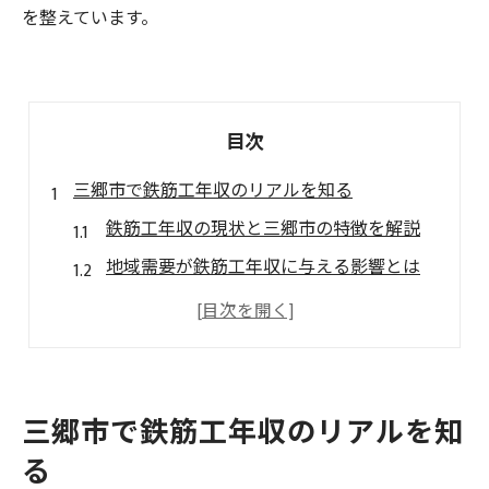
を整えています。
目次
三郷市で鉄筋工年収のリアルを知る
鉄筋工年収の現状と三郷市の特徴を解説
地域需要が鉄筋工年収に与える影響とは
鉄筋工年収と三郷市の労働環境の関連性
経験差による鉄筋工年収の幅広さを知る
三郷市で鉄筋工年収を上げるポイントとは
鉄筋工初心者の収入事情と安定性
三郷市で鉄筋工年収のリアルを知
鉄筋工年収初心者でも安定収入は可能か
る