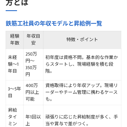
方とは
鉄筋工社員の年収モデルと昇給例一覧
経験
年収目
特徴・ポイント
年数
安
250万
未経
初年度は資格不問。基本的な作業か
円～
験～1
らスタートし、現場経験を積む段
350万
年目
階。
円
400万
資格取得により年収アップ。現場リ
3～5年
円以上
ーダーやチーム管理に携わるケース
目
可能
も。
昇給
タイ
年1回以
頑張りに応じた昇給制度が多く、手
ミン
上
当や賞与で差がつく。