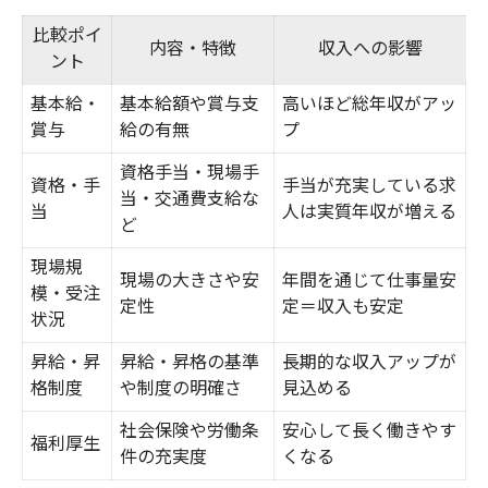
比較ポイ
内容・特徴
収入への影響
ント
基本給・
基本給額や賞与支
高いほど総年収がアッ
賞与
給の有無
プ
資格手当・現場手
資格・手
手当が充実している求
当・交通費支給な
当
人は実質年収が増える
ど
現場規
現場の大きさや安
年間を通じて仕事量安
模・受注
定性
定＝収入も安定
状況
昇給・昇
昇給・昇格の基準
長期的な収入アップが
格制度
や制度の明確さ
見込める
社会保険や労働条
安心して長く働きやす
福利厚生
件の充実度
くなる