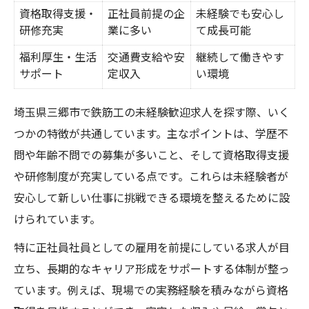
鉄筋工社員の1日の流れと現場作業の実態
資格取得支援・
正社員前提の企
未経験でも安心し
研修充実
成長できる環境がある鉄筋工求人の見極め
業に多い
て成長可能
方
福利厚生・生活
交通費支給や安
継続して働きやす
サポート
定収入
い環境
未経験者が身につけたい鉄筋工の基本スキ
ル
埼玉県三郷市で鉄筋工の未経験歓迎求人を探す際、いく
鉄筋工社員の現場で求められる資質とは
つかの特徴が共通しています。主なポイントは、学歴不
未経験歓迎の鉄筋工求人を選ぶコツを紹介
問や年齢不問での募集が多いこと、そして資格取得支援
失敗しない鉄筋工求人選びのチェックリス
や研修制度が充実している点です。これらは未経験者が
ト
安心して新しい仕事に挑戦できる環境を整えるために設
未経験者向け社員求人の見極めポイント
けられています。
鉄筋工求人で注目したい研修・サポート内
特に正社員社員としての雇用を前提にしている求人が目
容
立ち、長期的なキャリア形成をサポートする体制が整っ
求人票で確認すべき社員待遇の違い
ています。例えば、現場での実務経験を積みながら資格