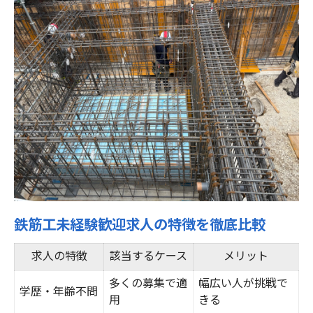
未経験者が地元鉄筋工で安定収入を得る方
法
地元企業の鉄筋工社員求人メリット一覧
安定収入を得る鉄筋工社員の働き方とは
鉄筋工社員の年収モデルと昇給例一覧
安定した収入を目指す鉄筋工の働き方
未経験から社員で収入アップを実現する秘
訣
鉄筋工求人選びで収入差が出るポイント
鉄筋工未経験歓迎求人の特徴を徹底比較
手に職を活かす鉄筋工の収入安定術まとめ
鉄筋工の仕事内容と未経験の成長ポイント解説
求人の特徴
該当するケース
メリット
未経験でもできる鉄筋工の仕事内容早わか
多くの募集で適
幅広い人が挑戦で
学歴・年齢不問
り
用
きる