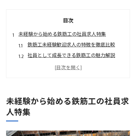
目次
未経験から始める鉄筋工の社員求人特集
鉄筋工未経験歓迎求人の特徴を徹底比較
社員として成長できる鉄筋工の魅力解説
求人選びで重視すべき条件とは何か
未経験でも安心な研修制度のポイント
鉄筋工社員求人の応募から採用までの流れ
地元で手に職を目指すなら鉄筋工が狙い目
未経験から始める鉄筋工の社員求
地元就職で鉄筋工社員が選ばれる理由
人特集
三郷市で手に職を活かす鉄筋工求人
鉄筋工求人を探すなら地元密着が有利