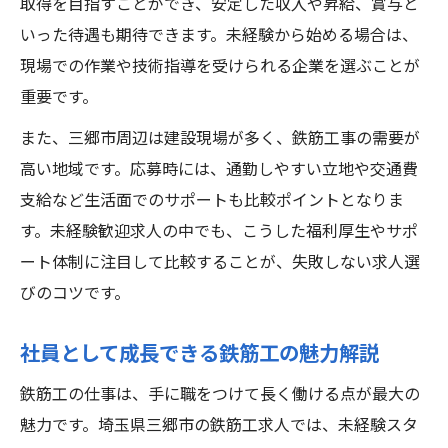
未経験から安心して働ける職場の特徴
取得を目指すことができ、安定した収入や昇給、賞与と
いった待遇も期待できます。未経験から始める場合は、
技術力で差がつく鉄筋工社員のキャリア構築法
現場での作業や技術指導を受けられる企業を選ぶことが
鉄筋工社員のキャリアアップ事例一覧
重要です。
未経験から資格取得で収入アップを目指す
また、三郷市周辺は建設現場が多く、鉄筋工事の需要が
技術力を磨く鉄筋工社員の成長法
高い地域です。応募時には、通勤しやすい立地や交通費
社員として手に職を活かすスキル習得術
支給など生活面でのサポートも比較ポイントとなりま
鉄筋工求人でキャリア形成を成功させるに
す。未経験歓迎求人の中でも、こうした福利厚生やサポ
は
ート体制に注目して比較することが、失敗しない求人選
びのコツです。
社員として成長できる鉄筋工の魅力解説
鉄筋工の仕事は、手に職をつけて長く働ける点が最大の
魅力です。埼玉県三郷市の鉄筋工求人では、未経験スタ