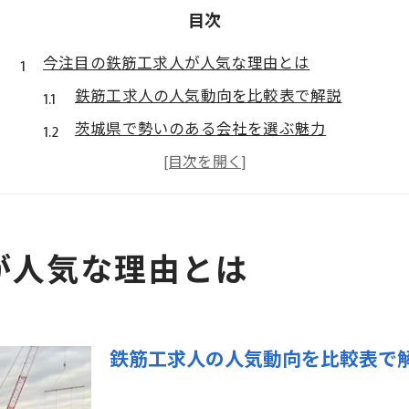
目次
今注目の鉄筋工求人が人気な理由とは
鉄筋工求人の人気動向を比較表で解説
茨城県で勢いのある会社を選ぶ魅力
転職希望者が鉄筋工を選ぶ理由
鉄筋工求人の増加背景と業界の変化
勢いのある会社が集まる茨城県の特徴
が人気な理由とは
茨城県で勢いを増す鉄筋企業の特徴
勢いのある鉄筋会社の特徴一覧表
茨城県で注目される鉄筋企業の強み
鉄筋工求人の人気動向を比較表で
実力派鉄筋企業が伸びる理由
鉄筋工求人で選ばれる会社の共通点