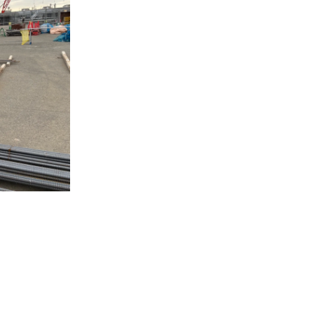
成長企業を見極めるチェックポイント
キャリアアップ狙うなら鉄筋工が有望
鉄筋工でキャリアアップする流れを表で解説
資格取得がキャリアに与える影響
現場経験が昇進に繋がる理由
スキルアップを目指す鉄筋工の道筋
キャリア志向の方に鉄筋工が選ばれるワケ
高収入目指す鉄筋工の転職ポイント
高収入鉄筋工求人の比較早見表
給与アップが狙える転職活動のコツ
鉄筋工の収入相場と昇給事情
転職で失敗しない鉄筋工求人の選び方