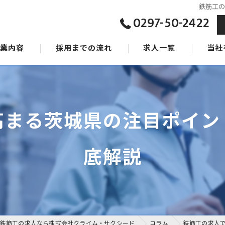
鉄筋工
0297-50-2422
事業内容
採用までの流れ
求人一覧
当社
ジョン
東京の
タッフ
茨城の
高まる茨城県の注目ポイン
千葉の
底解説
女性
未経験
鉄筋工の求人なら株式会社クライム・サクシード
コラム
鉄筋工の求人