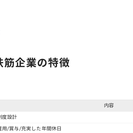
高年収を実現する鉄筋工の条件
経験が活きる鉄筋工の働き方と魅力
経験年数別の働き方と待遇表
徴
ベテラン鉄筋工が感じる仕事のやりがい
経験が評価される茨城県の鉄筋工求人
未経験から始める鉄筋工の魅力
鉄筋企業の特徴
現場で磨くスキルとキャリア形成
安定と将来性を両立する鉄筋工業界
鉄筋工業界の安定性と将来性比較表
景気変動に強い鉄筋工の働き方
内容
将来性が期待される鉄筋工求人の特徴
制度設計
長期雇用が見込める鉄筋工の魅力
雇用/賞与/充実した年間休日
安定志向の転職者が鉄筋工を選ぶ理由