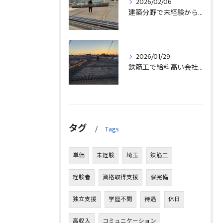
2026/02/06
建築分野で未経験から始める求人探しと三郷市で正社員就職の秘訣
2026/01/29
鉄筋工で給料高い会社に転職したリアルなインタビュー事例を埼玉県三郷市で解説
タグ
Tags
単価
未経験
埼玉
鉄筋工
経験者
資格取得支援
寮完備
独立支援
学歴不問
待遇
休日
高収入
コミュニケーション