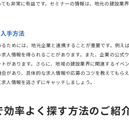
ても非常に有益です。セミナーの情報は、地元の建設業界
応募前に確認したい企業の評判と社風
。
求人情報に記載されていない重要ポイント
鉄筋工求人の給与と待遇の最新トレンド
の入手方法
現場の声から見る鉄筋工求人の現実
めるためには、地元企業と連携することが重要です。例え
鉄筋工求人を松戸駅付近で見つけるための秘訣
求人情報を得られることがあります。また、企業の公式ウ
求人サイトの検索機能を最大限に活用する方法
ットがあります。さらに、地域の建設業界に関連するイベ
松戸駅周辺の求人掲示板をフル活用
機会があり、具体的な求人情報や応募のコツを教えてもら
対象エリアを絞り込んだ効率的な求人探し
工求人情報を逃さずにキャッチしましょう。
地元の企業の採用ページをチェックするコツ
鉄筋工求人の情報交換ができるコミュニティ
で効率よく探す方法のご紹
早期に求人情報をキャッチするための方法
松戸駅で鉄筋工求人を探すための最適な方法