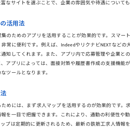
豊富なサイトを選ぶことで、企業の雰囲気や待遇についても
地域新聞の求人欄の活用法
松戸駅で鉄筋工求人を見逃さないためのコツ
リの活用法
求人アラート機能を活用して新着情報を逃さない
収集のためのアプリを活用することが効果的です。スマー
メールマガジンに登録して最新求人情報を取得
常に便利です。例えば、IndeedやリクナビNEXTなど
定期的な求人情報サイトのチェック方法
に通知してくれます。また、アプリ内で応募管理や企業と
SNSグループでの求人情報交換法
に、アプリによっては、面接対策や履歴書作成の支援機能
地域イベントやフェアでの情報収集法
力なツールとなります。
地元の職業紹介所を活用するポイント
鉄筋工求人を松戸駅周辺で効率的に収集する方法
用法
鉄筋工専門の求人サイトの特徴と活用方法
るためには、まず求人マップを活用するのが効果的です。
地域の求人掲示板を活用するコツ
情報を一目で把握できます。これにより、通勤の利便性や
求人アプリのおすすめと使い方
マップは定期的に更新されるため、最新の鉄筋工求人情報