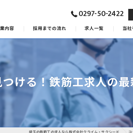
0297-50-2422
事業内容
採用までの流れ
求人一覧
当社
ジョン
東京の
タッフ
茨城の
千葉の
見つける！鉄筋工求人の最
女性
未経験
埼玉の鉄筋工の求人なら株式会社クライム・サクシード
コ