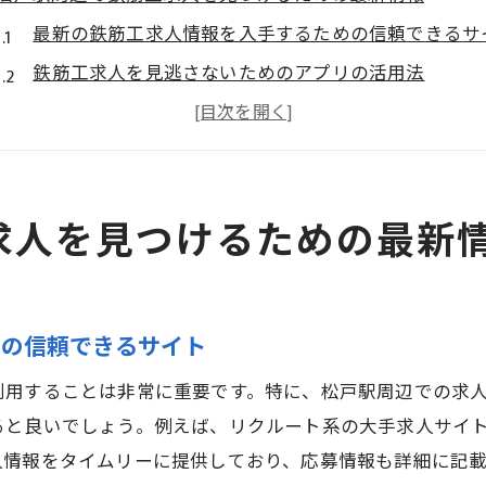
最新の鉄筋工求人情報を入手するための信頼できるサ
鉄筋工求人を見逃さないためのアプリの活用法
松戸駅周辺の鉄筋工求人マップと活用法
鉄筋工求人情報を効率的に集めるためのSNS活用術
松戸駅周辺の鉄筋工求人に関するセミナー情報
求人を見つけるための最新
地元企業と連携した鉄筋工求人情報の入手方法
鉄筋工求人を松戸駅で効率よく探す方法のご紹介
インターネットを活用した鉄筋工求人探しのコツ
めの信頼できるサイト
求人サイトのフィルター機能を最大限に活用する方法
ハローワークを活用した鉄筋工求人の探し方
利用することは非常に重要です。特に、松戸駅周辺での求
転職エージェントの利用で鉄筋工求人を効率よく入手
ると良いでしょう。例えば、リクルート系の大手求人サイ
人情報をタイムリーに提供しており、応募情報も詳細に記
松戸駅周辺の建設会社を直接訪れるメリット