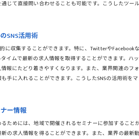
建設業界のネットワークを広げる方法
を通じて直接問い合わせることも可能です。こうしたツー
松戸駅周辺の企業訪問で直接求人情報を得る
。
友人や知人の紹介を活用する方法
キャリアアップを目指す鉄筋工へ松戸駅の求人情報
のSNS活用術
キャリアアップに役立つ鉄筋工求人の見極め方
に収集することができます。特に、TwitterやFaceboo
資格取得支援がある求人企業の特徴
ルタイムで最新の求人情報を取得することができます。ハッ
キャリア相談サービスを利用するメリット
人情報にたどり着きやすくなります。また、業界関連のフ
鉄筋工のキャリアパスと求人選びのポイント
も手に入れることができます。こうしたSNSの活用術を
。
企業の求人情報からキャリアアップの可能性を探る
松戸駅周辺で鉄筋工として成長するための環境
ミナー情報
松戸駅周辺の鉄筋工求人最新情報を徹底解説
最新の鉄筋工求人市場の動向
めるためには、地域で開催されるセミナーに参加すること
最新の求人情報を得ることができます。また、業界の最新
松戸駅周辺で人気のある鉄筋工求人の特徴