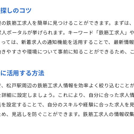
建設業界専門の転職サイトの活用法
人探しのコツ
求人検索アプリの便利な機能と使い方
松戸駅周辺の建設現場での求人掲示を確認
辺の鉄筋工求人を簡単に見つけることができます。まずは
求人ポータルが挙げられます。キーワード「鉄筋工求人」
面接対策と自己PRのポイント
よっては、新着求人の通知機能を活用することで、最新情
企業見学で得られる生の情報
働きやすさや環境について事前に知ることができるため、
オンライン面談での鉄筋工求人の探し方
限に活用する方法
で、松戸駅周辺の鉄筋工求人情報を効率よく絞り込むこと
を詳細に設定しましょう。これにより、自分に合った求人
無を設定することで、自分のスキルや経験に合った求人を
ため、見逃しを防ぐことができます。鉄筋工求人の情報収