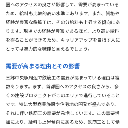
圏へのアクセスの良さが影響して、需要が高まっている
鉄筋工の仕事のやりがいと挑戦
ため、給料も比較的高い水準にあります。また、資格や
三郷中央駅エリアでのスキルアップ方法
経験が豊富な鉄筋工は、その分給料も上昇する傾向にあ
地域での人脈作りとその効果
ります。現場での経験が豊富であるほど、より高い給料
三郷中央駅での鉄筋工求人情報と収入のリアル
を得ることができるため、キャリアアップを目指す人に
最新の求人情報の探し方と選び方
とっては魅力的な職種と言えるでしょう。
収入を左右する要因
需要が高まる理由とその影響
求人情報の読み解き方
三郷中央駅周辺で鉄筋工の需要が高まっている理由は複
経験者と未経験者の収入差
数あります。まず、首都圏へのアクセスの良さから、多
福利厚生と労働条件のチェックポイント
くの建設プロジェクトがこのエリアで進行していること
実際に働く鉄筋工の収入事例
です。特に大型商業施設や住宅地の開発が盛んであり、
三郷中央駅周辺の鉄筋工のキャリアアップ方法
それに伴い鉄筋工の需要が急増しています。この需要増
を徹底解説
加により、給料も上昇傾向にあるため、鉄筋工として働
資格取得のメリットとその影響