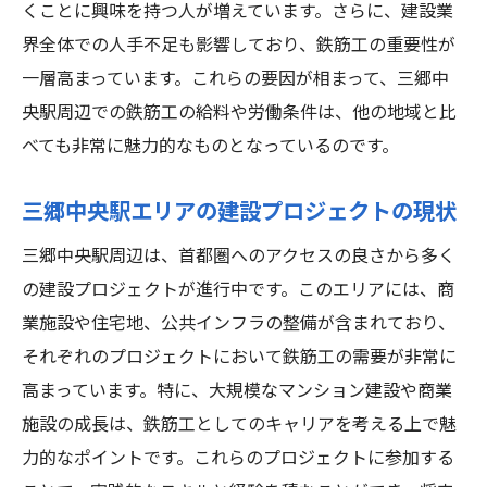
くことに興味を持つ人が増えています。さらに、建設業
鉄筋工のスキルアップ研修
界全体での人手不足も影響しており、鉄筋工の重要性が
キャリアアップに役立つネットワーキング
一層高まっています。これらの要因が相まって、三郷中
上位職位へのステップ
央駅周辺での鉄筋工の給料や労働条件は、他の地域と比
べても非常に魅力的なものとなっているのです。
企業内部での昇進プロセス
キャリアチェンジのタイミングとポイント
三郷中央駅エリアの建設プロジェクトの現状
三郷中央駅での鉄筋工の給料相場と働き方のポ
三郷中央駅周辺は、首都圏へのアクセスの良さから多く
イント
の建設プロジェクトが進行中です。このエリアには、商
給料交渉のコツとタイミング
業施設や住宅地、公共インフラの整備が含まれており、
効率的な働き方とその効果
それぞれのプロジェクトにおいて鉄筋工の需要が非常に
副業とのバランスの取り方
高まっています。特に、大規模なマンション建設や商業
労働時間と給料の関係
施設の成長は、鉄筋工としてのキャリアを考える上で魅
福利厚生を活用する方法
力的なポイントです。これらのプロジェクトに参加する