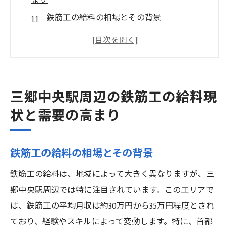
まり
鉄筋工の給料の相場とその背景
需要が高まる理由とその影響
三郷中央駅エリアの建設プロジェクトの現
状
他エリアとの給料比較
三郷中央駅周辺の鉄筋工の給料現
需要増加による求人倍率の変動
状と需要の高まり
今後の需要予測とキャリアの展望
三郷中央駅周辺で鉄筋工として働く魅力とキャ
鉄筋工の給料の相場とその背景
リアパス
鉄筋工の給料は、地域によって大きく異なりますが、三
三郷中央駅の地域特性とその魅力
郷中央駅周辺では特に注目されています。このエリアで
鉄筋工としてのキャリアスタートのポイン
は、鉄筋工の平均月収は約30万円から35万円程度とされ
ト
ており、経験やスキルによって変動します。特に、首都
長期的なキャリアパスの設計