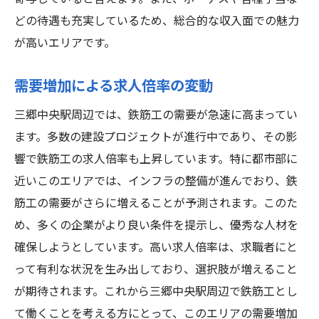
資格がもたらす給料アップの可能性
どの待遇も充実しているため、総合的な収入面での魅力
資格取得にかかる費用とそのリターン
が高いエリアです。
資格取得支援制度の活用方法
三郷中央駅で鉄筋工として成功するための秘訣
需要増加による求人倍率の変動
成功するためのマインドセット
三郷中央駅周辺では、鉄筋工の需要が急速に高まってい
日々の業務での工夫と改善
ます。多数の建設プロジェクトが進行中であり、その影
リーダーシップとチームワークの重要性
響で鉄筋工の求人倍率も上昇しています。特に都市部に
成功者の体験談とその教訓
近いこのエリアでは、インフラの整備が進んでおり、鉄
自分の強みを活かす方法
筋工の需要がさらに増えることが予測されます。このた
め、多くの企業がより良い条件を提示し、優秀な人材を
長期的な目標設定とその実現方法
確保しようとしています。高い求人倍率は、求職者にと
って有利な状況を生み出しており、選択肢が増えること
が期待されます。これから三郷中央駅周辺で鉄筋工とし
て働くことを考える方にとって、このエリアの需要増加