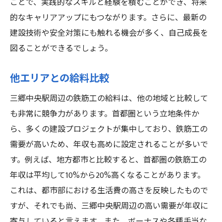
働き方改革とその影響
ことで、実践的なスキルと経験を積むことができ、将来
的なキャリアアップにもつながります。さらに、最新の
三郷中央駅周辺の鉄筋工が選ぶべき職場とは
建設技術や安全対策にも触れる機会が多く、自己成長を
理想的な職場環境の条件
図ることができるでしょう。
企業の選び方とそのポイント
従業員の声を参考にした職場選び
他エリアとの給料比較
職場の文化と働きやすさ
三郷中央駅周辺の鉄筋工の給料は、他の地域と比較して
高評価の企業リスト
も非常に競争力があります。首都圏という立地条件か
三郷中央駅エリアでの評判の良い企業
ら、多くの建設プロジェクトが集中しており、鉄筋工の
三郷中央駅周辺の鉄筋工資格取得でキャリアを
需要が高いため、年収も高めに設定されることが多いで
飛躍させる
す。例えば、地方都市と比較すると、首都圏の鉄筋工の
取得すべき主要な資格とその内容
年収は平均して10%から20%高くなることがあります。
資格取得のための学習方法
これは、都市部における生活費の高さを反映したもので
すが、それでも尚、三郷中央駅周辺の高い需要が年収に
資格取得後のキャリアアップ事例
寄与していると言えます。また、ボーナスや各種手当な