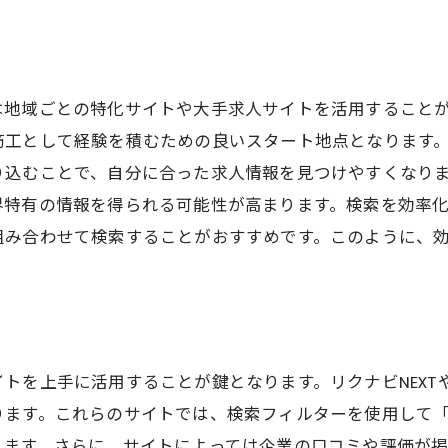
鉄筋工求人で職場環境を見極める
魅力的な職場を選ぶ鉄筋工求人の探し方
鉄筋工求人で理想の職場を手に入れるには
は地域ごとの特化サイトや大手求人サイトを活用すること
職場選びを成功させる鉄筋工求人活用法
筋工として経験を積むための良いスタート地点となります
鉄筋工求人で自分に合った職場を見つける
り込むことで、自分に合った求人情報を見つけやすくなり
鉄筋工求人から職場の可能性を広げる
界特有の情報を得られる可能性が高まります。検索を効率
組み合わせて検索することがおすすめです。このように、
。
トを上手に活用することが鍵となります。リクナビNEXT
ります。これらのサイトでは、検索フィルターを使用して
ります。さらに、サイトによっては企業の口コミや評価が