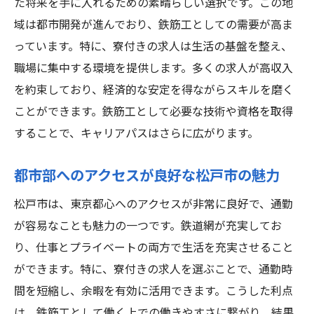
た将来を手に入れるための素晴らしい選択です。この地
高収入を目指す求人選びの基準
域は都市開発が進んでおり、鉄筋工としての需要が高ま
松戸市で理想の求人を見つける方法
っています。特に、寮付きの求人は生活の基盤を整え、
職場に集中する環境を提供します。多くの求人が高収入
高収入を目指す鉄筋工におすすめ！松戸市の寮
を約束しており、経済的な安定を得ながらスキルを磨く
付き求人
ことができます。鉄筋工として必要な技術や資格を取得
松戸市で高収入を狙う鉄筋工向け求人情報
することで、キャリアパスはさらに広がります。
寮付き求人で得られる充実した生活
鉄筋工が選ぶべき松戸市の優良求人
都市部へのアクセスが良好な松戸市の魅力
高収入を実現するための求人探しのコツ
松戸市は、東京都心へのアクセスが非常に良好で、通勤
松戸市での求人の特徴と選び方
が容易なことも魅力の一つです。鉄道網が充実してお
寮付き求人でのキャリアアップを目指す
り、仕事とプライベートの両方で生活を充実させること
松戸市の鉄筋工求人で寮付き高収入の生活スタ
ができます。特に、寮付きの求人を選ぶことで、通勤時
イルを手に入れる
間を短縮し、余暇を有効に活用できます。こうした利点
寮付き求人が提供する生活スタイルの変化
は、鉄筋工として働く上での働きやすさに繋がり、結果