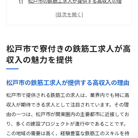
松戸市の鉄筋工求人が提供する高収入の理
由
寮付き求人のメリットを活かした生活設計
松戸市での鉄筋工としてのキャリアパスと
は
松戸市で寮付きの鉄筋工求人が高
都市部へのアクセスが良好な松戸市の魅力
収入の魅力を提供
鉄筋工求人における寮付きの利点とは
松戸市で実現する高収入と生活の安定
松戸市の鉄筋工求人が提供する高収入の理由
鉄筋工として松戸市で寮付き高収入生活を実現
する方法
松戸市で提供される鉄筋工の求人は、業界内でも特に高
収入が期待できる求人として注目されています。その理
松戸市の鉄筋工求人で高収入を得る秘訣
由の一つは、松戸市が関東圏内の主要都市に近接してお
寮付き求人を選ぶ際のポイント
り、多くの建設プロジェクトが進行中であることです。
松戸市で充実した生活を送るための準備
この地域の需要は高く、経験豊富な鉄筋工のスキルを持
鉄筋工求人でキャリアを築くステップ