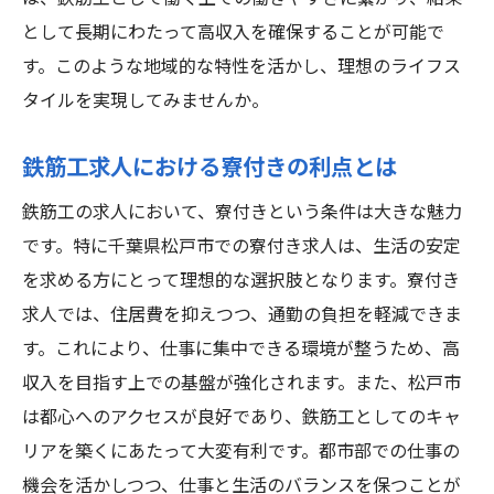
松戸市で高収入生活を実現するための工夫
として長期にわたって高収入を確保することが可能で
す。このような地域的な特性を活かし、理想のライフス
鉄筋工求人で手に入れる新たなライフスタ
タイルを実現してみませんか。
イル
寮生活がもたらす仕事と生活のバランス
鉄筋工求人における寮付きの利点とは
松戸市での高収入求人が持つ魅力
鉄筋工の求人において、寮付きという条件は大きな魅力
寮付き高収入求人で実現する理想の生活
です。特に千葉県松戸市での寮付き求人は、生活の安定
鉄筋工が選ぶ松戸市の魅力的な寮付き高収入求
を求める方にとって理想的な選択肢となります。寮付き
人
求人では、住居費を抑えつつ、通勤の負担を軽減できま
松戸市の求人を選ぶ理由とは
す。これにより、仕事に集中できる環境が整うため、高
高収入を目指す鉄筋工のための求人ガイド
収入を目指す上での基盤が強化されます。また、松戸市
寮付き求人で見つける松戸市の魅力
は都心へのアクセスが良好であり、鉄筋工としてのキャ
鉄筋工が重視すべき求人の特徴
リアを築くにあたって大変有利です。都市部での仕事の
松戸市で見つける理想の求人
機会を活かしつつ、仕事と生活のバランスを保つことが