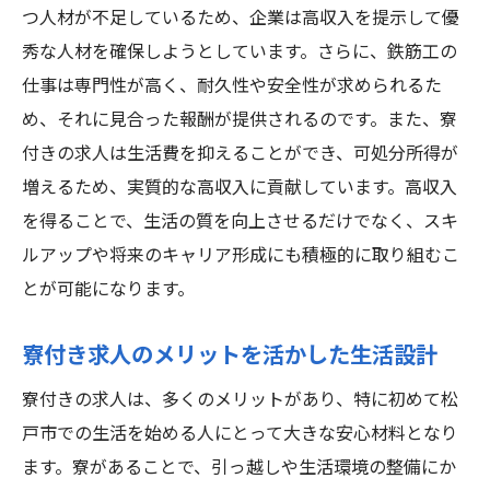
つ人材が不足しているため、企業は高収入を提示して優
高収入を実現するためのスキルアップ法
秀な人材を確保しようとしています。さらに、鉄筋工の
松戸市の鉄筋工求人での生活設計
仕事は専門性が高く、耐久性や安全性が求められるた
松戸市の鉄筋工求人で寮付きの安定した高収入
め、それに見合った報酬が提供されるのです。また、寮
をゲット
付きの求人は生活費を抑えることができ、可処分所得が
安定した高収入を得られる鉄筋工求人の選
増えるため、実質的な高収入に貢献しています。高収入
び方
を得ることで、生活の質を向上させるだけでなく、スキ
ルアップや将来のキャリア形成にも積極的に取り組むこ
松戸市での寮付き求人が持つ安定性の理由
とが可能になります。
高収入求人の寮生活がもたらす安心感
松戸市の鉄筋工求人で長期的なキャリアを
寮付き求人のメリットを活かした生活設計
築く
寮付きの求人は、多くのメリットがあり、特に初めて松
寮付き高収入求人の活用法
戸市での生活を始める人にとって大きな安心材料となり
松戸市での安定した生活基盤を得る方法
ます。寮があることで、引っ越しや生活環境の整備にか
鉄筋工のプロが語る松戸市の寮付き高収入求人