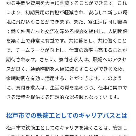
かる手間や費用を大幅に削減することができます。これ
の魅力
により、初期費用の負担が軽減され、安心して新しい環
現役鉄筋工が語る松戸市の求人の利点
境に飛び込むことができます。また、寮生活は同じ職場
寮付き求人での生活の実情とは
で働く仲間たちと交流を深める機会を提供し、人間関係
松戸市で働く鉄筋工のリアルな声
を築く上で非常に有益です。共に暮らし、共に働くこと
高収入求人が提供する生活の質
で、チームワークが向上し、仕事の効率も高まることが
期待されます。さらに、寮付き求人は、職場へのアクセ
寮付き求人におけるプロの視点
スが良く、通勤時間を大幅に減らすことができるため、
松戸市の鉄筋工求人で感じるやりがい
余暇時間を有効に活用することができます。このよう
松戸市で働く鉄筋工のための寮付き求人の選び
に、寮付き求人は、生活の質を高めつつ、仕事に集中で
方
きる環境を提供する理想的な選択肢となっています。
鉄筋工求人を選ぶ際の重要なポイント
松戸市の求人市場のトレンドを把握する
松戸市での鉄筋工としてのキャリアパスとは
寮付き求人選びで押さえるべき条件
松戸市で鉄筋工としてのキャリアを築くことは、安定し
自分に合った求人の見極め方