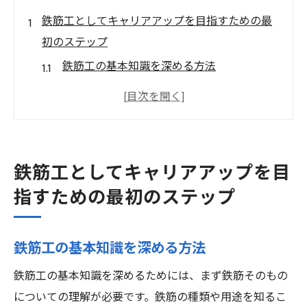
鉄筋工としてキャリアアップを目指すための最
初のステップ
鉄筋工の基本知識を深める方法
現場での経験を積む重要性
鉄筋工の資格取得の基本ガイド
講習会やセミナーの活用法
先輩鉄筋工から学ぶキャリアアップのコツ
鉄筋工としてキャリアアップを目
鉄筋工としての目標設定と計画作成
指すための最初のステップ
鉄筋工の資格取得で技術力を証明しよう
資格取得がもたらすメリット
鉄筋工の基本知識を深める方法
鉄筋工の主要な資格一覧
鉄筋工の基本知識を深めるためには、まず鉄筋そのもの
資格取得のための勉強法
についての理解が必要です。鉄筋の種類や用途を知るこ
試験対策と成功の秘訣