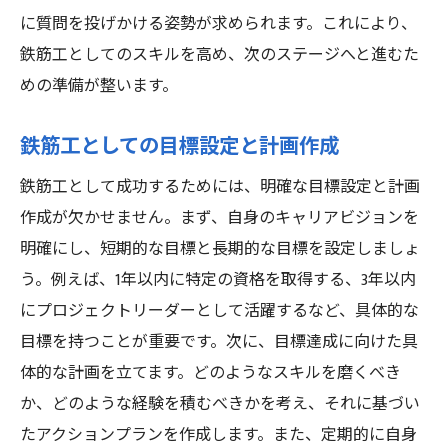
資格が将来の安定性に寄与する理由
に質問を投げかける姿勢が求められます。これにより、
継続的な学習と資格取得のメリット
鉄筋工としてのスキルを高め、次のステージへと進むた
資格取得がもたらすキャリアの安定性
めの準備が整います。
長期的なキャリアアップのためのスキル磨
鉄筋工としての目標設定と計画作成
き
将来を見据えた資格の選び方
鉄筋工として成功するためには、明確な目標設定と計画
作成が欠かせません。まず、自身のキャリアビジョンを
明確にし、短期的な目標と長期的な目標を設定しましょ
う。例えば、1年以内に特定の資格を取得する、3年以内
にプロジェクトリーダーとして活躍するなど、具体的な
目標を持つことが重要です。次に、目標達成に向けた具
体的な計画を立てます。どのようなスキルを磨くべき
か、どのような経験を積むべきかを考え、それに基づい
たアクションプランを作成します。また、定期的に自身