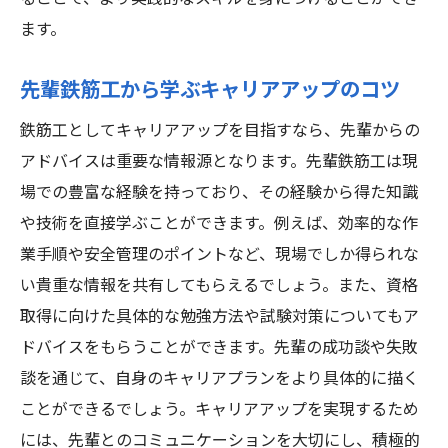
資格が評価される企業の選び方
ます。
鉄筋工の資格取得で多くの仕事のチャンスを掴
む方法
先輩鉄筋工から学ぶキャリアアップのコツ
資格取得が就職活動に与える影響
鉄筋工としてキャリアアップを目指すなら、先輩からの
資格保有者が求められる職場環境
アドバイスは重要な情報源となります。先輩鉄筋工は現
資格を活かした転職の成功事例
場での豊富な経験を持っており、その経験から得た知識
資格取得後のネットワーキングの重要性
や技術を直接学ぶことができます。例えば、効率的な作
業手順や安全管理のポイントなど、現場でしか得られな
資格を持つことで得られるプロジェクトの
い貴重な情報を共有してもらえるでしょう。また、資格
種類
取得に向けた具体的な勉強方法や試験対策についてもア
資格取得が将来のキャリアに与える影響
ドバイスをもらうことができます。先輩の成功談や失敗
鉄筋工として長期的なキャリアを築くための資
談を通じて、自身のキャリアプランをより具体的に描く
格の重要性
ことができるでしょう。キャリアアップを実現するため
長期的なキャリアプランの立て方
には、先輩とのコミュニケーションを大切にし、積極的