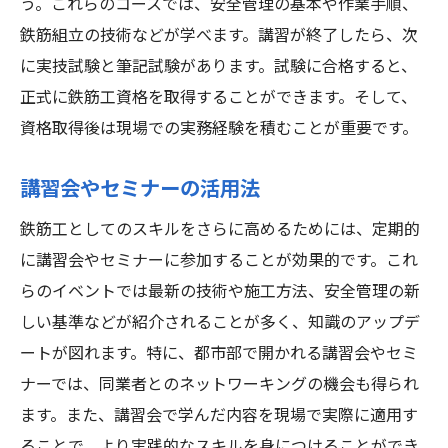
う。これらのコースでは、安全管理の基本や作業手順、
資格を持つことで広がるキャリアの可能性
鉄筋組立の技術などが学べます。講習が終了したら、次
資格取得後のキャリアプランの立て方
に実技試験と筆記試験があります。試験に合格すると、
資格を取得するタイミングとその重要性
正式に鉄筋工資格を取得することができます。そして、
資格保有者の給与と昇進の実情
資格取得後は現場での実務経験を積むことが重要です。
鉄筋工としての市場価値を高める方法
講習会やセミナーの活用法
資格取得が鉄筋工としての昇進と給与アップに
繋がる理由
鉄筋工としてのスキルをさらに高めるためには、定期的
資格保持者の昇進率と給与のデータ
に講習会やセミナーに参加することが効果的です。これ
らのイベントでは最新の技術や施工方法、安全管理の新
昇進に必要な資格とその取得方法
しい基準などが紹介されることが多く、知識のアップデ
資格取得が給与アップに直結する理由
ートが図れます。特に、都市部で開かれる講習会やセミ
昇進と給与アップを目指すためのキャリア
ナーでは、同業者とのネットワーキングの機会も得られ
戦略
ます。また、講習会で学んだ内容を現場で実際に適用す
資格を取得した際の交渉方法
ることで、より実践的なスキルを身につけることができ