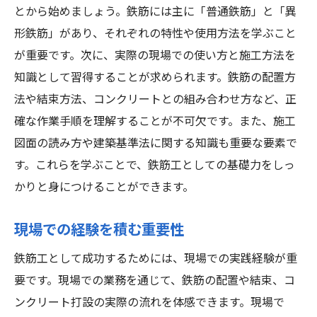
とから始めましょう。鉄筋には主に「普通鉄筋」と「異
資格を持つ鉄筋工の成功事例
形鉄筋」があり、それぞれの特性や使用方法を学ぶこと
技術力を証明するための継続学習
が重要です。次に、実際の現場での使い方と施工方法を
都市部の建設プロジェクトで活躍するために必
知識として習得することが求められます。鉄筋の配置方
要な鉄筋工資格
法や結束方法、コンクリートとの組み合わせ方など、正
都市部特有の建設プロジェクトの特徴
確な作業手順を理解することが不可欠です。また、施工
図面の読み方や建築基準法に関する知識も重要な要素で
都市部での鉄筋工の需要と役割
す。これらを学ぶことで、鉄筋工としての基礎力をしっ
資格取得が都市部での就職に有利な理由
かりと身につけることができます。
都市部のプロジェクトに求められるスキル
セット
現場での経験を積む重要性
都市部での資格を活かしたキャリアパス
鉄筋工として成功するためには、現場での実践経験が重
都市部のプロジェクトに挑戦するための準
要です。現場での業務を通じて、鉄筋の配置や結束、コ
備
ンクリート打設の実際の流れを体感できます。現場で
鉄筋工資格取得でプロジェクトリーダーを目指