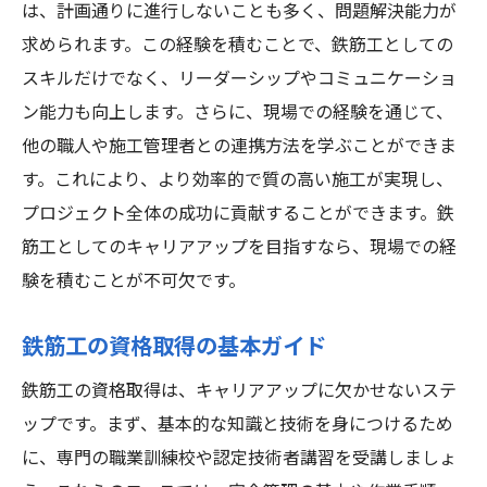
は、計画通りに進行しないことも多く、問題解決能力が
す理由
求められます。この経験を積むことで、鉄筋工としての
プロジェクトリーダーとしての役割と責任
スキルだけでなく、リーダーシップやコミュニケーショ
リーダーに必要な資格と経験
ン能力も向上します。さらに、現場での経験を通じて、
資格取得がリーダーシップ能力を高める理
他の職人や施工管理者との連携方法を学ぶことができま
由
す。これにより、より効率的で質の高い施工が実現し、
リーダーとしてのキャリアアップのステッ
プロジェクト全体の成功に貢献することができます。鉄
プ
筋工としてのキャリアアップを目指すなら、現場での経
験を積むことが不可欠です。
成功したプロジェクトリーダーの事例
リーダーシップスキルを磨くためのアプロ
鉄筋工の資格取得の基本ガイド
ーチ
鉄筋工の資格取得は、キャリアアップに欠かせないステ
鉄筋工としてのキャリアアップに資格は欠かせ
ップです。まず、基本的な知識と技術を身につけるため
ない
に、専門の職業訓練校や認定技術者講習を受講しましょ
資格がキャリアアップに与える影響