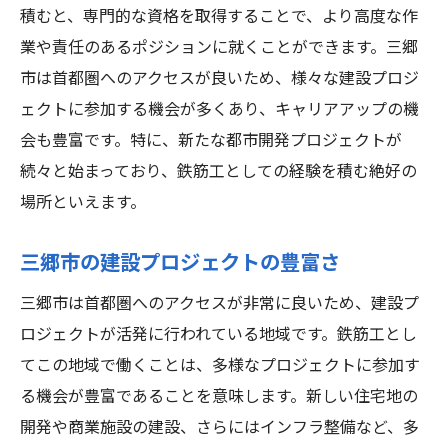
三郷市の鉄筋工の年収現状とその理由
積むと、専門的な資格を取得することで、より高度な作
平均年収の分析と比較
業や責任のあるポジションに就くことができます。三郷
市は首都圏へのアクセスが良いため、様々な建設プロジ
経験や資格による給与差
ェクトに参加する機会が多くあり、キャリアアップの機
福利厚生とその他の報酬
会も豊富です。特に、新たな都市開発プロジェクトが
企業ごとの給与体系の違い
続々と始まっており、鉄筋工としての経験を積む絶好の
年収を向上させるためのポイント
場所といえます。
景気変動と年収への影響
鉄筋工として三郷市で働くメリットとデメリッ
三郷市の建設プロジェクトの豊富さ
ト
三郷市は首都圏へのアクセスが非常に良いため、建設プ
安定した収入と雇用
ロジェクトが活発に行われている地域です。鉄筋工とし
体力と技術が必要な仕事の挑戦
てこの地域で働くことは、多様なプロジェクトに参加す
地域社会への貢献と満足感
る機会が豊富であることを意味します。新しい住宅地の
仕事のリスクと安全対策
開発や商業施設の建設、さらにはインフラ整備など、多