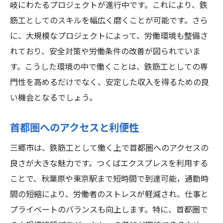
岐にわたるプロジェクトが進行中です。これにより、鉄
長時間労働とその対策
筋工としてのスキルを幅広く磨くことが可能です。さら
将来的なキャリア展望
に、大規模なプロジェクトによって、労働環境も整備さ
三郷市における鉄筋工の給与水準とその背景
れており、安全対策や労働条件の改善が図られていま
地域経済の影響と給与水準
す。こうした環境の中で働くことは、鉄筋工としての専
企業の規模と給与の関係
門性を高めるだけでなく、安定した収入を得るための良
労働組合の役割と交渉力
い機会となるでしょう。
建設業界全体のトレンド
首都圏へのアクセスと利便性
求人倍率と給与への影響
給与交渉のコツと準備
三郷市は、鉄筋工として働く上で首都圏へのアクセスの
良さが大きな魅力です。つくばエクスプレスを利用する
鉄筋工の労働環境について三郷市の現状を解説
ことで、秋葉原や東京駅まで短時間で到達可能，通勤時
現場の安全管理とその重要性
間の短縮により、労働者のストレスが軽減され、仕事と
働きやすい職場環境の整備
プライベートのバランスも向上します。特に、首都圏で
鉄筋工の労働時間と休暇制度