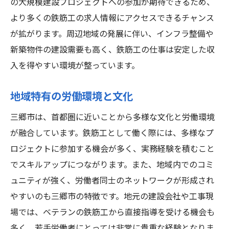
の大規模建設プロジェクトへの参加が期待できるため、
ストレスマネジメントと健康管理
より多くの鉄筋工の求人情報にアクセスできるチャンス
最新技術の導入と効率化
が拡がります。周辺地域の発展に伴い、インフラ整備や
コミュニケーションとチームワーク
新築物件の建設需要も高く、鉄筋工の仕事は安定した収
鉄筋工の仕事を三郷市で探すためのポイント
入を得やすい環境が整っています。
求人情報の効率的な探し方
地域特有の労働環境と文化
転職エージェントの活用法
三郷市は、首都圏に近いことから多様な文化と労働環境
自己PRと履歴書の作成ポイント
が融合しています。鉄筋工として働く際には、多様なプ
面接の準備と成功の秘訣
ロジェクトに参加する機会が多く、実務経験を積むこと
ネットワーキングと業界イベント
でスキルアップにつながります。また、地域内でのコミ
正社員と派遣社員の違い
ュニティが強く、労働者同士のネットワークが形成され
三郷市で鉄筋工として働く際に知っておくべき
やすいのも三郷市の特徴です。地元の建設会社や工事現
こと
場では、ベテランの鉄筋工から直接指導を受ける機会も
地域の労働法規とその理解
多く、若手労働者にとっては非常に貴重な経験となりま