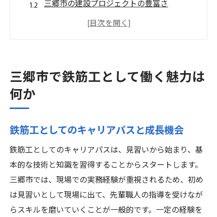
三郷市の建設プロジェクトの豊富さ
首都圏へのアクセスと利便性
地域特有の労働環境と文化
三郷市での生活と仕事のバランス
鉄筋工としてのスキル向上と研修機会
三郷市で鉄筋工として働く魅力は
鉄筋工の需要が高まる三郷市でのキャリアチャ
何か
ンス
三郷市の建設需要の背景と展望
鉄筋工としてのキャリアパスと成長機会
公共工事と民間プロジェクトのバランス
鉄筋工としてのキャリアパスは、見習いから始まり、基
経験者と未経験者向けの求人情報
本的な技術と知識を習得することからスタートします。
女性鉄筋工の活躍と支援制度
三郷市では、現場での実務経験が重視されるため、初め
三郷市の鉄筋工求人市場の現状分析
は見習いとして現場に出て、先輩職人の指導を受けなが
キャリアチェンジに適した環境
らスキルを磨いていくことが一般的です。一定の経験を