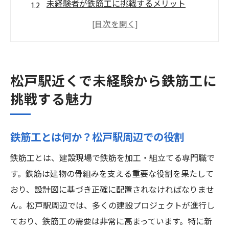
未経験者が鉄筋工に挑戦するメリット
松戸駅周辺の鉄筋工企業の特徴
未経験者が鉄筋工のスキルを習得する方法
松戸駅近くでの鉄筋工の仕事環境
鉄筋工としてのキャリアパス
松戸駅近くで未経験から鉄筋工に
鉄筋工の基礎からスキルアップまで松戸駅周辺
挑戦する魅力
の研修制度
鉄筋工の基礎を学べる研修プログラム
鉄筋工とは何か？松戸駅周辺での役割
松戸駅周辺の研修センターの紹介
鉄筋工とは、建設現場で鉄筋を加工・組立てる専門職で
未経験者向けのスキルアップコース
す。鉄筋は建物の骨組みを支える重要な役割を果たして
研修制度で得られる技術と知識
おり、設計図に基づき正確に配置されなければなりませ
実践的な研修内容とその効果
ん。松戸駅周辺では、多くの建設プロジェクトが進行し
鉄筋工研修修了後のキャリア展望
ており、鉄筋工の需要は非常に高まっています。特に新