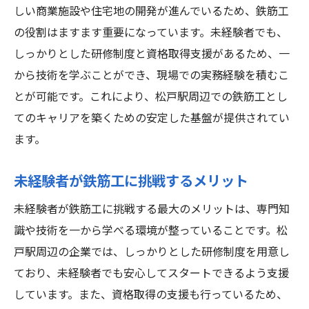
未経験者でも安心松戸駅周辺での鉄筋工の求人
しい商業施設や住宅地の開発が進んでいるため、鉄筋工
情報
の役割はますます重要になっています。未経験者でも、
鉄筋工の求人情報の探し方
しっかりとした研修制度と資格取得支援があるため、一
から技術を学ぶことができ、現場での実務経験を積むこ
松戸駅周辺の主要求人サイトの利用方法
とが可能です。これにより、松戸駅周辺での鉄筋工とし
未経験者歓迎の求人企業リスト
てのキャリアを築くための安定した基盤が提供されてい
求職者のための応募のポイント
ます。
鉄筋工の求人面接での注意点
求人情報の比較と選び方
未経験者が鉄筋工に挑戦するメリット
資格取得支援も充実松戸駅近くで鉄筋工として
未経験者が鉄筋工に挑戦する最大のメリットは、専門知
のキャリアを築く
識や技術を一から学べる環境が整っていることです。松
鉄筋工としての資格取得の重要性
戸駅周辺の企業では、しっかりとした研修制度を用意し
松戸駅近くで受けられる資格取得支援
ており、未経験者でも安心してスタートできるよう支援
資格取得のための勉強方法とコツ
しています。また、資格取得の支援も行っているため、