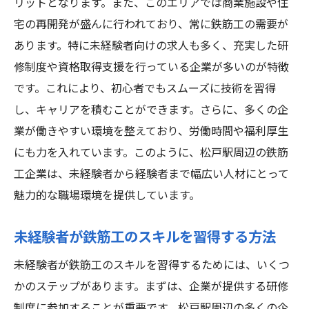
リットとなります。また、このエリアでは商業施設や住
向けチャンス
宅の再開発が盛んに行われており、常に鉄筋工の需要が
未経験者が鉄筋工のキャリアをスタートす
あります。特に未経験者向けの求人も多く、充実した研
る方法
修制度や資格取得支援を行っている企業が多いのが特徴
松戸駅近くでの鉄筋工の育成プログラム
です。これにより、初心者でもスムーズに技術を習得
鉄筋工としての成長機会
し、キャリアを積むことができます。さらに、多くの企
鉄筋工の未来と新しいチャンス
業が働きやすい環境を整えており、労働時間や福利厚生
松戸駅周辺の鉄筋工コミュニティ
にも力を入れています。このように、松戸駅周辺の鉄筋
年齢や背景に関係なく挑戦できる鉄筋工の
工企業は、未経験者から経験者まで幅広い人材にとって
魅力
魅力的な職場環境を提供しています。
研修制度が充実松戸駅周辺で未経験者が鉄筋工
未経験者が鉄筋工のスキルを習得する方法
を始めるメリット
松戸駅周辺の充実した研修制度
未経験者が鉄筋工のスキルを習得するためには、いくつ
未経験者が研修制度で得られるスキル
かのステップがあります。まずは、企業が提供する研修
制度に参加することが重要です。松戸駅周辺の多くの企