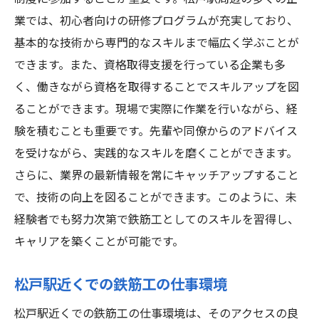
研修制度を活用した鉄筋工のキャリアアッ
業では、初心者向けの研修プログラムが充実しており、
プ
基本的な技術から専門的なスキルまで幅広く学ぶことが
研修制度後の就職支援とサポート
できます。また、資格取得支援を行っている企業も多
実践的な研修内容の紹介
く、働きながら資格を取得することでスキルアップを図
鉄筋工研修制度を選ぶ際のポイント
ることができます。現場で実際に作業を行いながら、経
未経験から鉄筋工へ松戸駅周辺での成功ストー
験を積むことも重要です。先輩や同僚からのアドバイス
リーを追う
を受けながら、実践的なスキルを磨くことができます。
未経験から鉄筋工として成功した人々の声
さらに、業界の最新情報を常にキャッチアップすること
松戸駅周辺での成功事例の紹介
で、技術の向上を図ることができます。このように、未
鉄筋工としての成長とキャリア形成
経験者でも努力次第で鉄筋工としてのスキルを習得し、
キャリアを築くことが可能です。
成功するための秘訣とアドバイス
未経験者が鉄筋工に挑戦するためのサポー
松戸駅近くでの鉄筋工の仕事環境
ト
松戸駅近くでの鉄筋工の仕事環境は、そのアクセスの良
鉄筋工としての未来と可能性