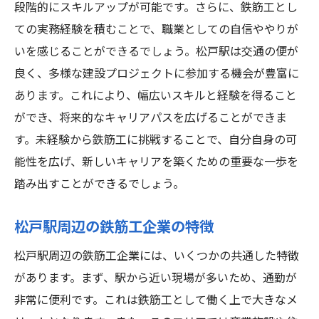
資格取得後に期待できるキャリアアップ
段階的にスキルアップが可能です。さらに、鉄筋工とし
ての実務経験を積むことで、職業としての自信ややりが
資格取得と現場での実践経験のバランス
いを感じることができるでしょう。松戸駅は交通の便が
資格を活かしたキャリアパス
良く、多様な建設プロジェクトに参加する機会が豊富に
松戸駅周辺で鉄筋工の魅力を発見未経験からの
あります。これにより、幅広いスキルと経験を得ること
スタートガイド
ができ、将来的なキャリアパスを広げることができま
松戸駅周辺の鉄筋工の職場環境
す。未経験から鉄筋工に挑戦することで、自分自身の可
未経験から鉄筋工を始めるためのステップ
能性を広げ、新しいキャリアを築くための重要な一歩を
鉄筋工としての一日の流れ
踏み出すことができるでしょう。
未経験者が鉄筋工として成功するためのヒ
松戸駅周辺の鉄筋工企業の特徴
ント
地域のサポートとコミュニティの重要性
松戸駅周辺の鉄筋工企業には、いくつかの共通した特徴
鉄筋工の道を歩むための心構え
があります。まず、駅から近い現場が多いため、通勤が
非常に便利です。これは鉄筋工として働く上で大きなメ
鉄筋工の道を切り開く松戸駅近くでの未経験者