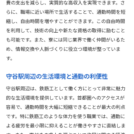
守谷駅周辺の物価と生活費の現状
費の支出を減らし、実質的な高収入を実現できます。さ
鉄筋工の仕事と生活のバランスを取る
らに、職場に近い場所で生活することで、通勤時間を短
縮し、自由時間を増やすことができます。この自由時間
賢い家計管理で経済的に安定する
を利用して、技術の向上や新たな資格の取得に励むこと
守谷駅エリアでの節約生活術
も可能です。また、寮には同じ業界で働く仲間がいるた
高収入を支える生活費の見直し
め、情報交換や人脈づくりに役立つ環境が整っていま
鉄筋工寮付き求人で守谷駅の便利さを最大限に
す。
活用
守谷駅の交通アクセスと通勤の効率化
守谷駅周辺の生活環境と通勤の利便性
寮生活で得ることのできる時間の使い方
守谷駅周辺は、鉄筋工として働く方にとって非常に魅力
鉄筋工の仕事環境を整えるためのポイント
的な生活環境を提供しています。首都圏へのアクセスが
守谷駅周辺の生活インフラの充実度
容易で、通勤時間を大幅に短縮できることが最大の利点
通勤ストレスを軽減する寮付きの利点
です。特に鉄筋工のような体力を使う職業では、通勤に
守谷駅の利便性を活かしたライフスタイル
よる疲労を最小限に抑えることが働きやすさに直結しま