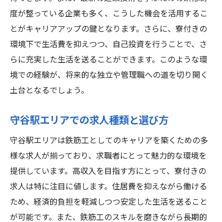
守谷駅の生活環境がもたらす心の豊かさ
度が整っている企業も多く、こうした機会を活用するこ
高収入を実現するための生活計画
とがキャリアアップの鍵となります。さらに、寮付きの
仕事とプライベートの両立をサポートする
環境下で生活費を抑えつつ、自己投資を行うことで、さ
環境
らに充実した生活を送ることができます。このような環
質の高い生活を目指すための鉄筋工求人選
境での経験が、将来的な独立や管理職への道を切り開く
び
土台となるでしょう。
守谷駅での鉄筋工求人寮付きで得る自由な時間
寮付き求人が提供する自由な時間の活用法
守谷駅エリアでの求人種類と選び方
守谷駅での鉄筋工仕事とプライベートのバ
守谷駅エリアは鉄筋工としてのキャリアを築くための多
ランス
様な求人が揃っており、求職者にとって魅力的な環境を
自由な時間を充実させるためのアイデア
提供しています。高収入を目指す方にとって、寮付きの
守谷駅周辺の観光スポットと余暇の楽しみ
求人は特に注目に値します。住居費を抑えながら働ける
方
ため、経済的負担を軽減しつつ安定した生活を送ること
が可能です。また、鉄筋工のスキルを磨きながら長期的
仕事以外の時間を有意義に使うためのヒン