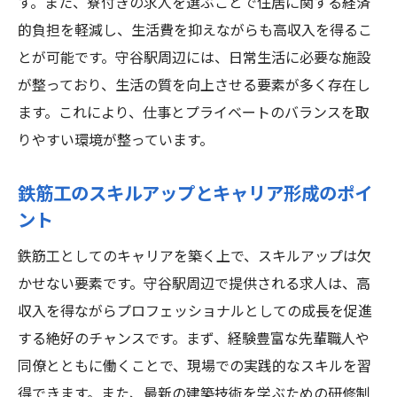
す。また、寮付きの求人を選ぶことで住居に関する経済
守谷駅の鉄筋工求人で時間と生活の質を両立す
的負担を軽減し、生活費を抑えながらも高収入を得るこ
る
とが可能です。守谷駅周辺には、日常生活に必要な施設
鉄筋工の仕事で得られる時間管理のコツ
が整っており、生活の質を向上させる要素が多く存在し
寮付き求人がもたらす生活の質の向上
ます。これにより、仕事とプライベートのバランスを取
守谷駅周辺での余暇の過ごし方
りやすい環境が整っています。
時間効率を高めるためのライフハック
鉄筋工の生活を支える設備の整備
鉄筋工のスキルアップとキャリア形成のポイ
ント
豊かな生活を実現するための時間の使い方
鉄筋工の高収入と充実した生活守谷駅の選択肢
鉄筋工としてのキャリアを築く上で、スキルアップは欠
守谷駅でのキャリアアップと収入増加の方
かせない要素です。守谷駅周辺で提供される求人は、高
法
収入を得ながらプロフェッショナルとしての成長を促進
充実した生活を送るための寮付き求人の活
する絶好のチャンスです。まず、経験豊富な先輩職人や
用
同僚とともに働くことで、現場での実践的なスキルを習
得できます。また、最新の建築技術を学ぶための研修制