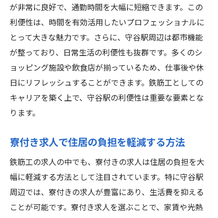
鉄筋工求人における寮付きのメリット
が非常に良好で、通勤時間を大幅に短縮できます。この
高収入を狙うなら守谷駅鉄筋工寮付き求人の利
利便性は、時間を有効活用したいプロフェッショナルに
点
とって大きな魅力です。さらに、守谷駅周辺は都市機能
高収入を実現するための求人情報の見極め
が整っており、日常生活の利便性も抜群です。多くのシ
方
ョッピング施設や飲食店が揃っているため、仕事後や休
日にリフレッシュすることができます。鉄筋工としての
寮付き求人で経済的に豊かな生活を送る方
キャリアを築く上で、守谷駅の利便性は重要な要素とな
法
ります。
守谷駅での高収入求人の特徴と選び方
鉄筋工としての未来を描くためのステップ
寮付き求人で住居の負担を軽減する方法
守谷駅の求人市場の動向と展望
鉄筋工の求人の中でも、寮付きの求人は住居の負担を大
収入アップと生活の安定を両立させる秘訣
幅に軽減する方法として注目されています。特に守谷駅
守谷駅近くで鉄筋工として生活費を抑える方法
周辺では、寮付きの求人が豊富にあり、生活費を抑える
寮付き求人で生活コストを削減する術
ことが可能です。寮付き求人を選ぶことで、家賃や光熱