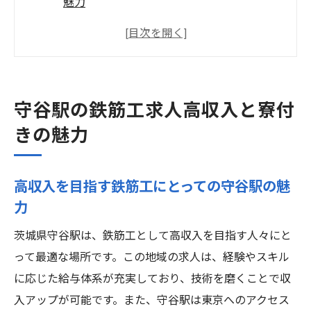
魅力
寮付き求人で住居の負担を軽減する方法
守谷駅周辺の生活環境と通勤の利便性
鉄筋工のスキルアップとキャリア形成のポ
イント
守谷駅の鉄筋工求人高収入と寮付
守谷駅エリアでの求人種類と選び方
きの魅力
地域密着型の求人で得られる生活の質
鉄筋工の未来守谷駅で寮付き求人を選ぶ理由
高収入を目指す鉄筋工にとっての守谷駅の魅
守谷駅の発展と鉄筋工の需要の関係
力
寮付き求人で得られる安心した生活基盤
茨城県守谷駅は、鉄筋工として高収入を目指す人々にと
未来のキャリアと収入アップの秘訣
って最適な場所です。この地域の求人は、経験やスキル
鉄筋工としてのスキルが求められる現場
に応じた給与体系が充実しており、技術を磨くことで収
守谷駅での働き方の多様性
入アップが可能です。また、守谷駅は東京へのアクセス