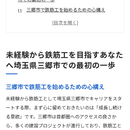
市での最初の一歩
三郷市で鉄筋工を始めるための心構え
未経験者が知っておくべき鉄筋工の基本知
識
鉄筋工としてのキャリアを始めるための準
備
未経験から鉄筋工を目指すあなた
三郷市での鉄筋工職における求められるス
へ埼玉県三郷市での最初の一歩
キル
未経験者が鉄筋工になるためのステップ
三郷市で鉄筋工を始めるための心構え
埼玉県三郷市で鉄筋工を目指す理由
三郷市で鉄筋工デビュー未経験者向け研修プロ
未経験から鉄筋工として埼玉県三郷市でキャリアをスタ
グラムの魅力
ートする際、まず心に留めておきたいのは「成長し続け
る意欲」です。三郷市は首都圏へのアクセスの良さか
新人向け研修プログラムの概要
ら、多くの建設プロジェクトが進行しており、鉄筋工と
実践的なスキルを学べる充実のプログラム