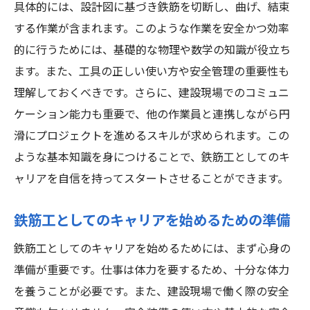
具体的には、設計図に基づき鉄筋を切断し、曲げ、結束
ートする方法
する作業が含まれます。このような作業を安全かつ効率
未経験者が鉄筋工として働くための条件
的に行うためには、基礎的な物理や数学の知識が役立ち
三郷市での就職活動の進め方
ます。また、工具の正しい使い方や安全管理の重要性も
鉄筋工の求人に応募する際のポイント
理解しておくべきです。さらに、建設現場でのコミュニ
三郷市での未経験者向け求人情報の探し方
ケーション能力も重要で、他の作業員と連携しながら円
滑にプロジェクトを進めるスキルが求められます。この
鉄筋工としての第一歩を踏み出すには
ような基本知識を身につけることで、鉄筋工としてのキ
未経験からのキャリアスタート成功例
ャリアを自信を持ってスタートさせることができます。
埼玉県三郷市で鉄筋工としての未来を切り開く
ためのステップ
鉄筋工としてのキャリアを始めるための準備
鉄筋工としてのキャリアプランニング
鉄筋工としてのキャリアを始めるためには、まず心身の
三郷市での将来性ある鉄筋工プロジェクト
準備が重要です。仕事は体力を要するため、十分な体力
鉄筋工としての自己成長を促す方法
を養うことが必要です。また、建設現場で働く際の安全
三郷市での鉄筋工に必要な長期目標の設定