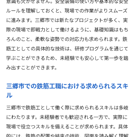
意識も欠かせません。安全装備の使い方や基本的な安全
鉄筋工としての成功への道のり
ルールを理解しておくと、現場での作業がよりスムーズ
未来を見据えたスキルアップの方法
に進みます。三郷市では新たなプロジェクトが多く、実
際の現場で即戦力として働けるように、基礎知識はもち
鉄筋工未経験でも安心三郷市での実務経験と研
ろんのこと、柔軟な姿勢での対応力も求められます。鉄
修の詳細
筋工としての具体的な技術は、研修プログラムを通じて
実務経験を通じて学ぶ鉄筋工の基本
学ぶことができるため、未経験でも安心して第一歩を踏
三郷市での実務経験の積み方
み出すことができます。
未経験者が得られる実務経験の価値
実務経験で磨かれる鉄筋工の技術
三郷市での鉄筋工職における求められるスキ
研修プログラムとの連携で実務力を強化
ル
三郷市での研修制度と実務経験の融合
三郷市で鉄筋工として働く際に求められるスキルは多岐
三郷市で鉄筋工を目指す人のための資格取得支
にわたります。未経験者でも歓迎される一方で、実際に
援制度の活用法
現場で役立つスキルを備えることが求められます。具体
資格取得が鉄筋工に与えるメリット
的には、鉄筋の配置や結束の技術、図面を読み解く理解