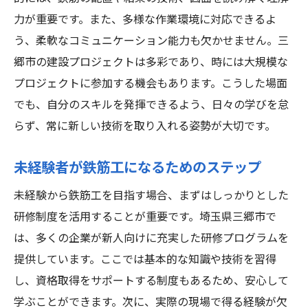
三郷市で利用できる資格支援制度の詳細
力が重要です。また、多様な作業環境に対応できるよ
う、柔軟なコミュニケーション能力も欠かせません。三
資格取得のための効果的な学習法
郷市の建設プロジェクトは多彩であり、時には大規模な
三郷市での資格取得に向けたサポート内容
プロジェクトに参加する機会もあります。こうした場面
資格取得支援制度を活用するステップ
でも、自分のスキルを発揮できるよう、日々の学びを怠
鉄筋工としての資格を生かしたキャリア
らず、常に新しい技術を取り入れる姿勢が大切です。
未経験から鉄筋工のプロへ三郷市での成長の秘
訣
未経験者が鉄筋工になるためのステップ
プロとして成長するための心構え
未経験から鉄筋工を目指す場合、まずはしっかりとした
三郷市での経験を活かしたプロへの道
研修制度を活用することが重要です。埼玉県三郷市で
鉄筋工プロとしてのスキル開発のコツ
は、多くの企業が新人向けに充実した研修プログラムを
成長を加速させる三郷市の環境
提供しています。ここでは基本的な知識や技術を習得
未経験者が学ぶべきプロの仕事術
し、資格取得をサポートする制度もあるため、安心して
学ぶことができます。次に、実際の現場で得る経験が欠
三郷市で鉄筋工プロとして成功するために