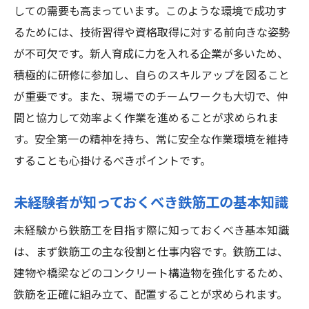
しての需要も高まっています。このような環境で成功す
研修プログラムで得られる具体的な技術
るためには、技術習得や資格取得に対する前向きな姿勢
三郷市の企業が提供する研修の特徴
が不可欠です。新人育成に力を入れる企業が多いため、
未経験者に優しい研修内容とは
積極的に研修に参加し、自らのスキルアップを図ること
三郷市での研修プログラム参加の流れ
が重要です。また、現場でのチームワークも大切で、仲
鉄筋工として成長するための埼玉県三郷市の充
間と協力して効率よく作業を進めることが求められま
実したサポート体制
す。安全第一の精神を持ち、常に安全な作業環境を維持
三郷市でのキャリアサポート体制の紹介
することも心掛けるべきポイントです。
未経験者が安心して働けるサポート内容
未経験者が知っておくべき鉄筋工の基本知識
鉄筋工としての成長を支える現場サポート
未経験から鉄筋工を目指す際に知っておくべき基本知識
スキルアップを後押しする研修制度
は、まず鉄筋工の主な役割と仕事内容です。鉄筋工は、
三郷市でのキャリアアップのための支援
建物や橋梁などのコンクリート構造物を強化するため、
鉄筋工としての長期的な成長戦略
鉄筋を正確に組み立て、配置することが求められます。
未経験者歓迎三郷市で鉄筋工のキャリアをスタ