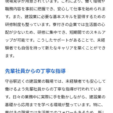
現場見学が用意されています。これにより、働く環境や
寮付き建設業で実現する守谷駅での新たなキャ
職務内容を事前に把握でき、安心して仕事を始められま
リア
す。また、建設業に必要な基本スキルを習得するための
建設業でのキャリアパスの広がり
研修制度も整っています。寮付きの企業では生活面の心
未経験からの成長ストーリー
配が少ないため、研修に集中でき、短期間でのスキルア
スキルアップのための支援制度
ップが可能です。こうしたサポートがあることで、未経
現場経験を活かしたキャリア形成
験者でも自信を持って新たなキャリアを築くことができ
転職市場における建設業の魅力
ます。
将来を見据えたスキルの習得
先輩社員からの丁寧な指導
守谷駅近くで建設業を始める未経験者におすす
めの理由
守谷駅近くの建設業の職場では、未経験者でも安心して
地域特性を活かした働き方
働けるよう先輩社員からの丁寧な指導が行われていま
初心者でも始めやすい職場環境
す。日々の業務中に実際に手を動かしながら、建設業の
基礎から応用までを学べる環境が整っています。特に、
守谷駅周辺の求人情報の探し方
寮付きの現場では生活面でのフォローもあるため、新し