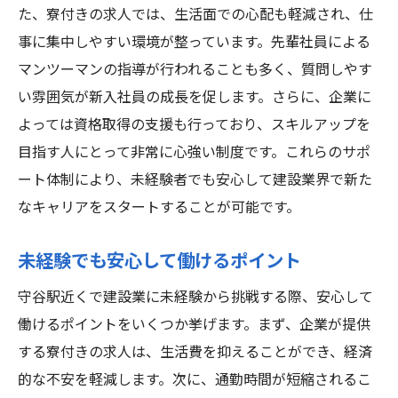
共同生活で築く人間関係の大切さ
た、寮付きの求人では、生活面での心配も軽減され、仕
プライベートも充実させる生活術
事に集中しやすい環境が整っています。先輩社員による
通勤時間を短縮守谷駅近くの寮付き建設現場で
マンツーマンの指導が行われることも多く、質問しやす
自由時間を得る
い雰囲気が新入社員の成長を促します。さらに、企業に
通勤時間ゼロで得られる自由時間
よっては資格取得の支援も行っており、スキルアップを
目指す人にとって非常に心強い制度です。これらのサポ
交通費を削減しつつ快適なライフスタイル
ート体制により、未経験者でも安心して建設業界で新た
通勤ストレスを軽減する方法
なキャリアをスタートすることが可能です。
オフタイムの充実した過ごし方
健康的な生活リズムの確保
未経験でも安心して働けるポイント
時短勤務でワークライフバランスを実現
守谷駅近くで建設業に未経験から挑戦する際、安心して
守谷駅の利便性を活かした建設業での充実ライ
働けるポイントをいくつか挙げます。まず、企業が提供
フスタイル
する寮付きの求人は、生活費を抑えることができ、経済
駅近だから可能な都会的ライフスタイル
的な不安を軽減します。次に、通勤時間が短縮されるこ