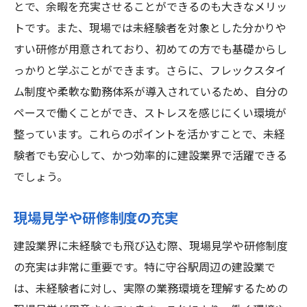
余暇時間を最大限に活用する方法
とで、余暇を充実させることができるのも大きなメリッ
周辺施設を活用したリフレッシュ術
トです。また、現場では未経験者を対象とした分かりや
地域イベントや交流の楽しみ方
すい研修が用意されており、初めての方でも基礎からし
っかりと学ぶことができます。さらに、フレックスタイ
公共交通機関を使った近郊への小旅行
ム制度や柔軟な勤務体系が導入されているため、自分の
生活を豊かにする趣味の見つけ方
ペースで働くことができ、ストレスを感じにくい環境が
未経験でも安心守谷駅周辺の寮付き建設業に挑
整っています。これらのポイントを活かすことで、未経
戦しよう
験者でも安心して、かつ効率的に建設業界で活躍できる
入社前に知っておくべき基礎知識
でしょう。
未経験者が直面する課題と対策
安心して働くための心構え
現場見学や研修制度の充実
キャリアステップを考える
建設業界に未経験でも飛び込む際、現場見学や研修制度
未経験者歓迎の理由とその背景
の充実は非常に重要です。特に守谷駅周辺の建設業で
実際の現場体験から得られる学び
は、未経験者に対し、実際の業務環境を理解するための