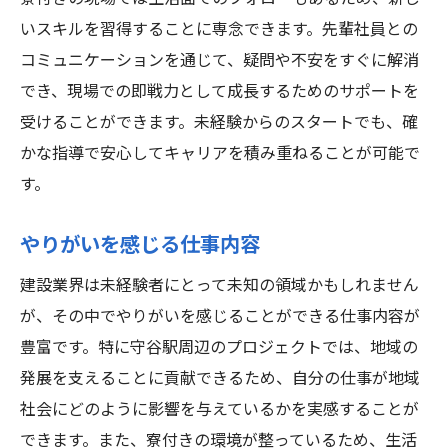
未経験者向けの研修プログラム
いスキルを習得することに専念できます。先輩社員との
成功するための心構え
コミュニケーションを通じて、疑問や不安をすぐに解消
地域経済に貢献するやりがい
でき、現場での即戦力として成長するためのサポートを
生活費を抑えながら働ける守谷駅の寮付き建設
受けることができます。未経験からのスタートでも、確
求人の魅力
かな指導で安心してキャリアを積み重ねることが可能で
コストパフォーマンスに優れた働き方
す。
生活費削減で実現する豊かな暮らし
やりがいを感じる仕事内容
寮付き求人の選び方とポイント
仕事と生活を両立する秘訣
建設業界は未経験者にとって未知の領域かもしれません
費用対効果の高い生活設計
が、その中でやりがいを感じることができる仕事内容が
豊富です。特に守谷駅周辺のプロジェクトでは、地域の
安心して働ける生活支援制度
発展を支えることに貢献できるため、自分の仕事が地域
社会にどのように影響を与えているかを実感することが
できます。また、寮付きの環境が整っているため、生活