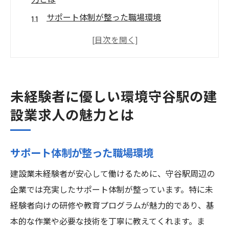
力とは
サポート体制が整った職場環境
未経験でも安心して働けるポイント
現場見学や研修制度の充実
先輩社員からの丁寧な指導
やりがいを感じる仕事内容
未経験者に優しい環境守谷駅の建
地域密着型のプロジェクトが豊富
設業求人の魅力とは
寮付き求人で生活費を節約守谷駅の建設業での
働き方
サポート体制が整った職場環境
住居費を抑えて貯蓄を増やす
建設業未経験者が安心して働けるために、守谷駅周辺の
寮生活で得られる安心感と支援
企業では充実したサポート体制が整っています。特に未
寮付き求人のメリットと注意点
経験者向けの研修や教育プログラムが魅力的であり、基
食事付き寮で生活の利便性を高める
本的な作業や必要な技術を丁寧に教えてくれます。ま